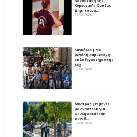
παράσταση της
Χορευτικής Ομάδας
Δημητσάνα…
07-08-2026
Λαγκάδια | Με
μεγάλη συμμετοχή
το 8ο Εργαστήριο της
τέχ…
07-08-2026
Μυστράς |11 μήνες
με αναστολή για
ψευδή κατάθεση
στον 5…
07-08-2026