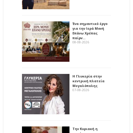
Ένα σημαντικό έργο
για την Ιερά Μονή
Επάνω Χρέπας
παίρν…
08-08-2026
Η Γλυκερία στην
κεντρική πλατεία
Μεγαλόπολης
07-08-2026
Την Κυριακή η