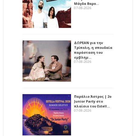
Μάγδα Βαρο…
07-08-2026
ΔΩΡΕΑΝ για την
Τρίπολη, η σπουδαία
παράσταση του
εμβλημ…
07-08-2026
Παράλιο Άστρος | 2ο
Junior Party στο
πλαίσιο του Estell…
07-08-2026