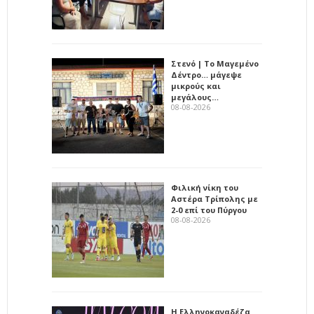
Στενό | Το Μαγεμένο
Δέντρο… μάγεψε
μικρούς και
μεγάλους…
08-08-2026
Φιλική νίκη του
Αστέρα Τρίπολης με
2-0 επί του Πύργου
08-08-2026
Η Ελληνοκαναδέζα