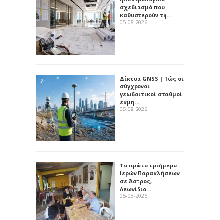
σχεδιασμό που
καθυστερούν τη…
05-08-2026
Δίκτυα GNSS | Πώς οι
σύγχρονοι
γεωδαιτικοί σταθμοί
εκμη…
05-08-2026
Το πρώτο τριήμερο
Ιερών Παρακλήσεων
σε Άστρος,
Λεωνίδιο…
05-08-2026