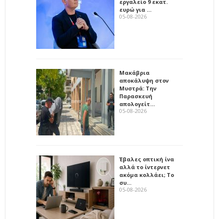
εργαλείο 9 εκατ.
ευρώ για …
05-08-2026
Μακάβρια
αποκάλυψη στον
Μυστρά: Την
Παρασκευή
απολογείτ…
05-08-2026
Έβαλες οπτική ίνα
αλλά το ίντερνετ
ακόμα κολλάει; Το
συ…
05-08-2026