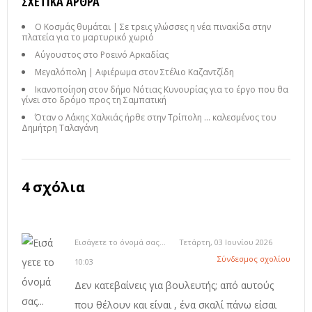
ΣΧΕΤΙΚΆ ΆΡΘΡΑ
Ο Κοσμάς θυμάται | Σε τρεις γλώσσες η νέα πινακίδα στην
πλατεία για το μαρτυρικό χωριό
Αύγουστος στο Ροεινό Αρκαδίας
Μεγαλόπολη | Αφιέρωμα στον Στέλιο Καζαντζίδη
Ικανοποίηση στον δήμο Νότιας Κυνουρίας για το έργο που θα
γίνει στο δρόμο προς τη Σαμπατική
Όταν ο Λάκης Χαλκιάς ήρθε στην Τρίπολη ... καλεσμένος του
Δημήτρη Ταλαγάνη
4 σχόλια
Εισάγετε το όνομά σας...
Τετάρτη, 03 Ιουνίου 2026
Σύνδεσμος σχολίου
10:03
Δεν κατεβαίνεις για βουλευτής; από αυτούς
που θέλουν και είναι , ένα σκαλί πάνω είσαι