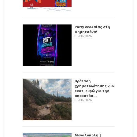
Party νεολαίας στη
Δημητσάνα!
05-08-2026
Πρόταση
χρηματοδότησης 2,65
εκατ. ευρώ για την
αποκατάσ…
05-08-2026
Μεγαλόπολη |