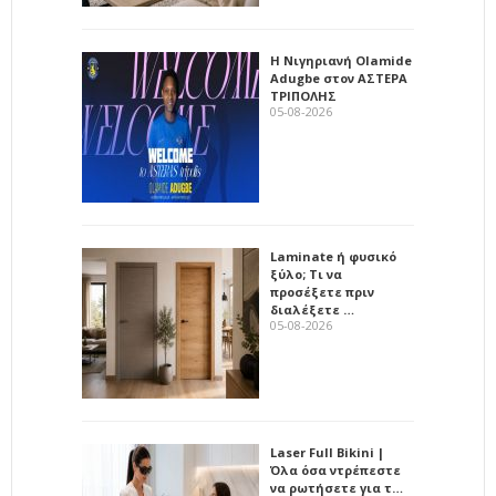
Η Νιγηριανή Olamide
Adugbe στον ΑΣΤΕΡΑ
ΤΡΙΠΟΛΗΣ
05-08-2026
Laminate ή φυσικό
ξύλο; Τι να
προσέξετε πριν
διαλέξετε …
05-08-2026
Laser Full Bikini |
Όλα όσα ντρέπεστε
να ρωτήσετε για τ…