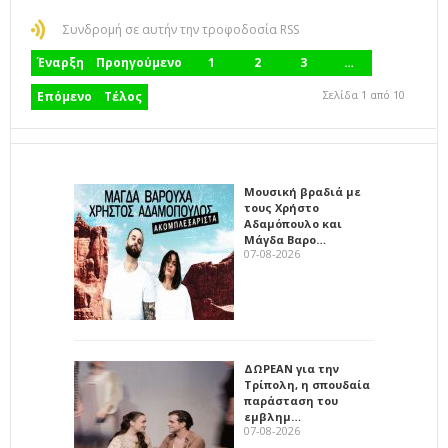
Συνδρομή σε αυτήν την τροφοδοσία RSS
Έναρξη
Προηγούμενο
1
2
3
…
Σελίδα 1 από 10
Επόμενο
Τέλος
Μουσική βραδιά με
τους Χρήστο
Αδαμόπουλο και
Μάγδα Βαρο…
07-08-2026
ΔΩΡΕΑΝ για την
Τρίπολη, η σπουδαία
παράσταση του
εμβλημ…
07-08-2026