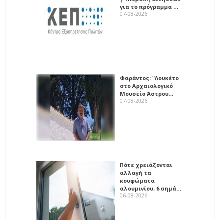
για το πρόγραμμα …
07-08-2026
Φαράντος: "Λουκέτο
στο Αρχαιολογικό
Μουσείο Άστρου…
07-08-2026
Πότε χρειάζονται
αλλαγή τα
κουφώματα
αλουμινίου; 6 σημά…
06-08-2026