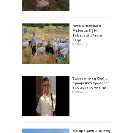
"Από 40 Κοπάδια
Μείναμε 5 | Η
Τελευταία Γενιά
Κτην…
07-08-2026
Έφυγε από τη ζωή ο
πρώην Αντιπρόεδρος
των Άνθεων της Πέ…
07-08-2026
Με αμείωτη διάθεση