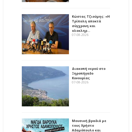
Κώστας Τζιούμης: «Η
Τρίπολη αποκτά
σύγχρονη και
ολοκληρ…
07-08-2026
Διακοπή νερού στο
Ξηροπήγαδο
Κυνουρίας
07-08-2026
Μουσική βραδιά με
τους Χρήστο
Αδαμόπουλο και