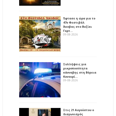
Έφτασε η ώρα για το
47ο Φεστιβάλ
Άκοβας στο Βυζίκι
Γορτ…
09-08-2026
Συλλήψεις για
μικροποσότητα
κάνναβης στη Βόρεια
Κυνουρί…
09-08-2026
Στις 21 Αυγούστου ο
διαγωνισμός