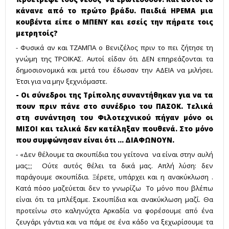
κάνανε από το πρώτο βράδυ. Παιδιά ΗΡΕΜΑ μια
κουβέντα είπε ο ΜΠΕΝΥ και εσείς την πήρατε τοις
μετρητοίς?
- Φυσικά αν και ΤΖΑΜΠΑ ο Βενιζέλος πριν το πει ζήτησε τη
γνώμη της ΤΡΟΙΚΑΣ. Αυτοί είδαν ότι ΔΕΝ επηρεάζονται τα
δημοσιονομικά και μετά του έδωσαν την ΑΔΕΙΑ να μιλήσει.
Έτσι για να μην ξεχνιόμαστε.
- Οι σύνεδροι της Τρίπολης συναντήθηκαν για να τα
πουν πριν πάνε στο συνέδριο του ΠΑΣΟΚ. Τελικά
στη συνάντηση του Φιλοτεχνικού πήγαν μόνο οι
ΜΙΣΟΙ και τελικά δεν κατέληξαν πουθενά. Στο μόνο
που συμφώνησαν είναι ότι ... ΔΙΑΦΩΝΟΥΝ.
- «Δεν θέλουμε τα σκουπίδια του γείτονα να είναι στην αυλή
μας;;; Ούτε αυτός θέλει τα δικά μας. Απλή λύση: δεν
παράγουμε σκουπίδια. Ξέρετε, υπάρχει και η ανακύκλωση .
Κατά πόσο μαζεύεται δεν το γνωρίζω Το μόνο που βλέπω
είναι ότι τα μπλέξαμε. Σκουπίδια και ανακύκλωση μαζί. Θα
προτείνω στο καληνύχτα Αρκαδία να φορέσουμε από ένα
ζευγάρι γάντια και να πάμε σε ένα κάδο να ξεχωρίσουμε τα