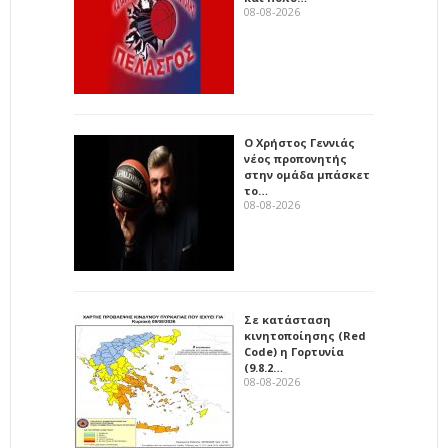
08-08-2026
Ο Χρήστος Γεννιάς
νέος προπονητής
στην ομάδα μπάσκετ
το…
08-08-2026
Σε κατάσταση
κινητοποίησης (Red
Code) η Γορτυνία
(9.8.2…
08-08-2026