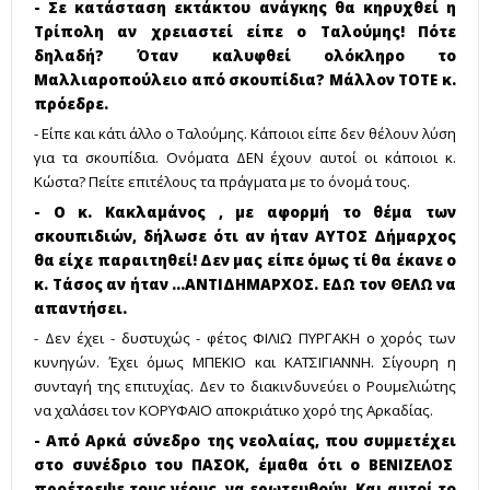
- Σε κατάσταση εκτάκτου ανάγκης θα κηρυχθεί η
Τρίπολη αν χρειαστεί είπε ο Ταλούμης! Πότε
δηλαδή? Όταν καλυφθεί ολόκληρο το
Μαλλιαροπούλειο από σκουπίδια? Μάλλον ΤΟΤΕ κ.
πρόεδρε.
- Είπε και κάτι άλλο ο Ταλούμης. Κάποιοι είπε δεν θέλουν λύση
για τα σκουπίδια. Ονόματα ΔΕΝ έχουν αυτοί οι κάποιοι κ.
Κώστα? Πείτε επιτέλους τα πράγματα με το όνομά τους.
- Ο κ. Κακλαμάνος , με αφορμή το θέμα των
σκουπιδιών, δήλωσε ότι αν ήταν ΑΥΤΟΣ Δήμαρχος
θα είχε παραιτηθεί! Δεν μας είπε όμως τί θα έκανε ο
κ. Τάσος αν ήταν ...ΑΝΤΙΔΗΜΑΡΧΟΣ. ΕΔΩ τον ΘΕΛΩ να
απαντήσει.
- Δεν έχει - δυστυχώς - φέτος ΦΙΛΙΩ ΠΥΡΓΑΚΗ ο χορός των
κυνηγών. Έχει όμως ΜΠΕΚΙΟ και ΚΑΤΣΙΓΙΑΝΝΗ. Σίγουρη η
συνταγή της επιτυχίας. Δεν το διακινδυνεύει ο Ρουμελιώτης
να χαλάσει τον ΚΟΡΥΦΑΙΟ αποκριάτικο χορό της Αρκαδίας.
- Από Αρκά σύνεδρο της νεολαίας, που συμμετέχει
στο συνέδριο του ΠΑΣΟΚ, έμαθα ότι ο ΒΕΝΙΖΕΛΟΣ
προέτρεψε τους νέους να ερωτευθούν. Και αυτοί το