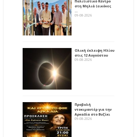
Πολιτιστικό Κέντρο
στη Μηλιά (εικόνες
…
09-08-2026
Ολική έκλειψη Ηλίου
στις 12 Αυγούστου
09-08-2026
Προβολή
ντοκιμαντέρ για την
Αρκαδία στο Βυζίκι
09-08-2026