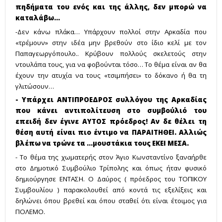
πηδήματα του ενός και της άλλης, δεν μπορώ να
καταλάβω…
-Δεν κάνω πλάκα… Υπάρχουν πολλοί στην Αρκαδία που
«τρέμουν» στην ιδέα μην βρεθούν στο ίδιο κελί με τον
Παπαγεωργόπουλο.. Κρύβουν πολλούς σκελετούς στην
ντουλάπα τους, για να φοβούνται τόσο… Το θέμα είναι αν θα
έχουν την ατυχία να τους «τσιμπήσει» το δόκανο ή θα τη
γλιτώσουν…
- Υπάρχει ΑΝΤΙΠΡΟΕΔΡΟΣ συλλόγου της Αρκαδίας
που κάνει αντιπολίτευση στο συμβούλιό του
επειδή δεν έγινε ΑΥΤΟΣ πρόεδρος! Αν δε θέλει τη
θέση αυτή είναι πιο έντιμο να ΠΑΡΑΙΤΗΘΕΙ. Αλλιώς
βλέπω να τρώνε τα ...μουστάκια τους ΕΚΕΙ ΜΕΣΑ.
- Το θέμα της χωματερής στον Άγιο Κωνσταντίνο ξαναήρθε
στο Δημοτικό Συμβούλιο Τρίπολης και όπως ήταν φυσικό
δημιούργησε ΕΝΤΑΣΗ. Ο Δαύρος ( πρόεδρος του ΤΟΠΙΚΟΥ
Συμβουλίου ) παρακολουθεί από κοντά τις εξελίξεις και
δηλώνει όπου βρεθεί και όπου σταθεί ότι είναι έτοιμος για
ΠΟΛΕΜΟ.