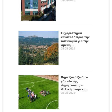
08-08-2026
Ευχαριστήρια
επιστολή προς την
Αστυνομία για την
άμεση …
08-08-2026
Πήρε ξανά ζωή το
γήπεδο της
Δημητσάνας –
Φιλική αναμέτρ…
08-08-2026