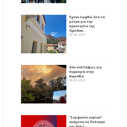
Έχουν ληφθεί όλα τα
μέτρα για την
προστασία της
Ορνιθοπ…
08-08-2026
Δύο συλλήψεις για
πυρκαγιά στην
Κορινθία
08-08-2026
"Συμφωνία κυρίων"
ανάμεσα σε Πελασγό
και Πολύ…