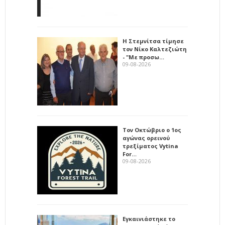
Η Στεμνίτσα τίμησε
τον Νίκο Καλτεζιώτη
- "Με προσω…
09-08-2026
Τον Οκτώβριο ο 1ος
αγώνας ορεινού
τρεξίματος Vytina
For…
09-08-2026
Εγκαινιάστηκε το