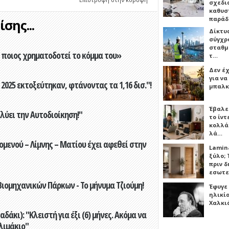
σχεδι
καθυσ
παρά
σης...
Δίκτυ
σύγχρ
σταθμ
ποιος χρηματοδοτεί το κόμμα του»
τ…
Δεν έχ
για ν
2025 εκτοξεύτηκαν, φτάνοντας τα 1,16 δισ."!
μπαλκ
Έβαλε
ύει την Αυτοδιοίκηση!"
το ίν
κολλά
λά…
ενού – Λίμνης – Ματίου έχει αφεθεί στην
Lamin
ξύλο; 
πριν 
εσωτε
ιομηχανικών Πάρκων - Το μήνυμα Τζιούμη!
Έφυγε
ηλικία
Χαλκι
άκι): "Κλειστή για έξι (6) μήνες. Ακόμα να
λιμάκιο"