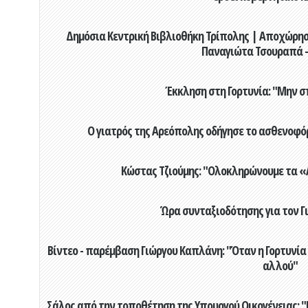
Δημόσια Κεντρική Βιβλιοθήκη Τρίπολης | Αποχώρησ
Παναγιώτα Τσουραπά -
Έκκληση στη Γορτυνία: "Μην σ
Ο γιατρός της Αρεόπολης οδήγησε το ασθενοφόρ
Κώστας Τζιούμης: "Ολοκληρώνουμε τα «Α
Ώρα συνταξιοδότησης για τον 
Βίντεο - παρέμβαση Γιώργου Καπλάνη: "Όταν η Γορτυνία
αλλού"
Σάλος από την τοποθέτηση της Υπουργού Οικογένειας: "Η