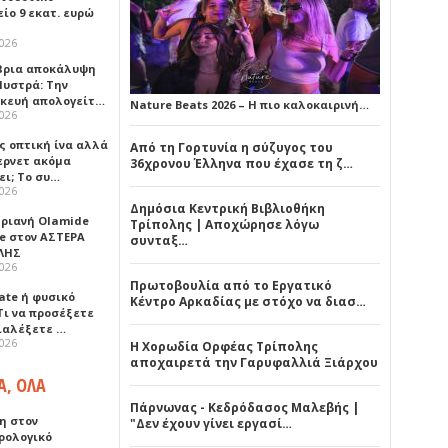
ίο 9 εκατ. ευρώ
2026
ρια αποκάλυψη
Μυστρά: Την
κευή απολογείτ…
Nature Beats 2026 – Η πιο καλοκαιρινή…
2026
ς οπτική ίνα αλλά
Από τη Γορτυνία η σύζυγος του
τερνετ ακόμα
36χρονου Έλληνα που έχασε τη ζ…
ει; Το συ…
2026
Δημόσια Κεντρική Βιβλιοθήκη
ηριανή Olamide
Τρίπολης | Αποχώρησε λόγω
e στον ΑΣΤΕΡΑ
συνταξ…
ΛΗΣ
2026
Πρωτοβουλία από το Εργατικό
ate ή φυσικό
Κέντρο Αρκαδίας με στόχο να διασ…
Τι να προσέξετε
διαλέξετε …
2026
Η Χορωδία Ορφέας Τρίπολης
αποχαιρετά την Γαρυφαλλιά Ξιάρχου
Α, ΟΛΑ
Πάρνωνας - Κεδρόδασος Μαλεβής |
η στον
"Δεν έχουν γίνει εργασί…
ρολογικό