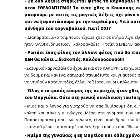
- Σε δύο λέξεις στηρίζεται φέτος το καρναβάλι
στον ΕΘΕΛΟΝΤΙΣΜΟ! Το είπε χθες ο Κουκάκης σ
μπορούμε με αυτές τις μαγικές λέξεις όχι μόνο
και να ξεφαντώσουμε με την καρδιά μας. Υπό αυτή
σύνθημα του καρναβαλιού. Γιατί ΟΧΙ?
- Διαπαραταξιακό τσιμπούσι είχαμε χθες σε κτήμα λίγο έ
ήταν ΟΛΟΙ οι δημοτικοί ...καλοφαγάδες. Η τσίκνα ΕΝΩΝΕΙ α
- Ρωτάει ένας φίλος τον άλλον: φέτος πού θα πα
ΔΕΗ θα κάνει ...διακοπές. Καλόοοοοοοοοο!!!
- Σατυρικό καρναβάλι θα έχουμε και στο ΚΑΚΟΥΡΙ. Στο χωρ
να δούμε και κανένα σατυρικό στιγμιότυπο και γι αυτούς 
να ντυθούν Κοτσιάνηδες, άλλοι Ροβέρτοι και οι υπόλοιποι
- Όλος ο ιατρικός κόσμος της περιοχής ήταν χθε
του Μαργιόλα. Ούτε στη γενική συνέλευση του Ια
- Μιας και ο λόγος για γιατρούς να σας θυμίσουμε ότι οι
κάλπη και πάνε για εκλογές. Μέσα στα ονόματα των υ
Παπασταματάκη που, ως γνωστό, είναι πρόεδρος του Ιατ
...παντού μέσα είσαι γιατρέ και δεν ξέρω πού το πας. Ίδωμεν
- Ημέρα της γυναίκας η 8η Μαρτίου και κάθε χρόνο