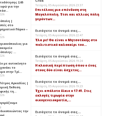
Crok
τοδότησης 2,65
Τετάρτη, 05 Αυγούστου 2026 23:37
ευρώ για την
Επιτέλους μια επένδυση στη
ατάσ…
2026
Μεγαλόπολη. Έτσι και αλλιώς πόλη
γερόντων…
όπολη |
οπές στο
ιρηματικό Πάρκο –
Εισάγετε το όνομά σας...
…
Τετάρτη, 05 Αυγούστου 2026 22:47
2026
Έλα ρε! Θα είναι ο Μητσοτάκης στο
ογιαννόπουλος για
πολιτιστικό καλοκαίρι του…
ροκομείο
όπολης: …
2026
Εισάγετε το όνομά σας...
Τετάρτη, 05 Αυγούστου 2026 19:24
ίο με αυτοκίνητο
Η κλασική περίπτωση όπου ο ένας
ηχανάκι το
στους δύο είναι άσχετος…
υμα στην Τρί…
2026
Εισάγετε το όνομά σας...
Πέτρος Αρκαδίας |
Τετάρτη, 05 Αυγούστου 2026 19:23
ομική Έκθεση
Έχει απόλυτο δίκιο ο 17:41. Στις
φικής τη…
2026
εκλογές τιμωρία στην
οικογενειοκρατία,…
 αγοράζουμε
;
δικοποιώντας την
Εισάγετε το όνομά σας...
ογί…