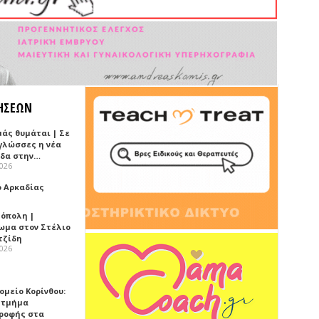
ΗΣΕΩΝ
μάς θυμάται | Σε
 γλώσσες η νέα
ίδα στην…
2026
ό Αρκαδίας
όπολη |
ωμα στον Στέλιο
τζίδη
2026
ομείο Κορίνθου:
 τμήμα
ροφής στα