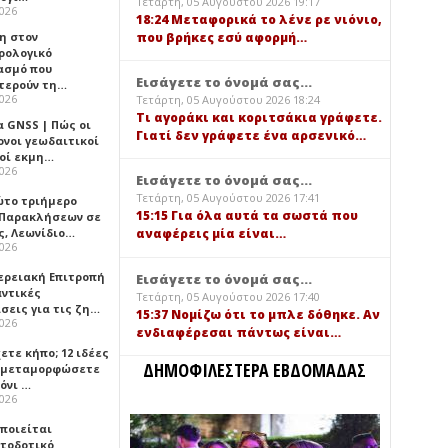
Τετάρτη, 05 Αυγούστου 2026 19:17
2026
18:24 Μεταφορικά το λένε ρε νιόνιο,
που βρήκες εσύ αφορμή…
η στον
ρολογικό
ασμό που
Εισάγετε το όνομά σας...
τερούν τη…
2026
Τετάρτη, 05 Αυγούστου 2026 18:24
Τι αγοράκι και κοριτσάκια γράφετε.
α GNSS | Πώς οι
Γιατί δεν γράφετε ένα αρσενικό…
ονοι γεωδαιτικοί
οί εκμη…
2026
Εισάγετε το όνομά σας...
Τετάρτη, 05 Αυγούστου 2026 17:41
ώτο τριήμερο
15:15 Για όλα αυτά τα σωστά που
 Παρακλήσεων σε
ς, Λεωνίδιο…
αναφέρεις μία είναι…
2026
ερειακή Επιτροπή
Εισάγετε το όνομά σας...
αντικές
Τετάρτη, 05 Αυγούστου 2026 17:40
σεις για τις ζη…
15:37 Νομίζω ότι το μπλε δόθηκε. Αν
2026
ενδιαφέρεσαι πάντως είναι…
ετε κήπο; 12 ιδέες
ΔΗΜΟΦΙΛΕΣΤΕΡΑ ΕΒΔΟΜΑΔΑΣ
α μεταμορφώσετε
όνι …
2026
οποιείται
τοδοτικό