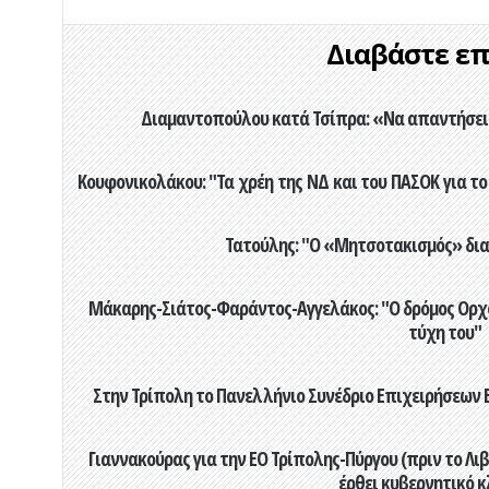
Διαβάστε επί
Διαμαντοπούλου κατά Τσίπρα: «Να απαντήσει 
Κουφονικολάκου: "Τα χρέη της ΝΔ και του ΠΑΣΟΚ για το 
Τατούλης: "Ο «Μητσοτακισμός» διαλ
Μάκαρης-Σιάτος-Φαράντος-Αγγελάκος: "Ο δρόμος Ορχομ
τύχη του"
Στην Τρίπολη το Πανελλήνιο Συνέδριο Επιχειρήσεων Β
Γιαννακούρας για την EO Τρίπολης-Πύργου (πριν το Λιβαδ
έρθει κυβερνητικό κ