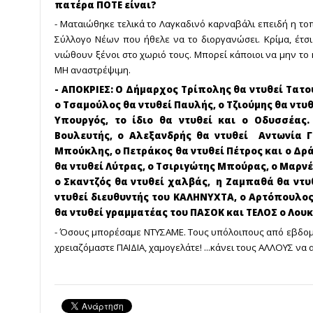
πατέρα ΠΟΤΕ είναι?
- Ματαιώθηκε τελικά το Λαγκαδινό καρναβάλι επειδή η το
Σύλλογο Νέων που ήθελε να το διοργανώσει. Κρίμα, έτσι
νιώθουν ξένοι στο χωριό τους. Μπορεί κάποιοι να μην το 
ΜΗ αναστρέψιμη.
- ΑΠΟΚΡΙΕΣ: Ο Δήμαρχος Τρίπολης θα ντυθεί Τατο
ο Τσαμούλος θα ντυθεί Παυλής, ο Τζιούμης θα ντυθ
Υπουργός, το ίδιο θα ντυθεί και ο Οδυσσέας.
Βουλευτής, ο Αλεξανδρής θα ντυθεί Αντωνία Γ
Μπούκλης, ο Πετράκος θα ντυθεί Πέτρος και ο Δρά
θα ντυθεί Λύτρας, ο Τσιριγώτης Μπούρας, ο Μαρν
ο Σκαντζός θα ντυθεί χαλβάς, η Ζαμπαθά θα ντυ
ντυθεί διευθυντής του ΚΑΛΗΝΥΧΤΑ, ο Αρτόπουλος 
θα ντυθεί γραμματέας του ΠΑΣΟΚ και ΤΕΛΟΣ ο Λου
- Όσους μπορέσαμε ΝΤΥΣΑΜΕ. Τους υπόλοιπους από εβδομά
χρειαζόμαστε ΠΑΙΔΙΑ, χαμογελάτε! ...κάνει τους ΑΛΛΟΥΣ να