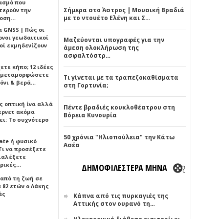
ασμό που
Σήμερα στο Άστρος | Μουσική Βραδιά
τερούν την
με το ντουέτο Ελένη και Σ…
δοση…
α GNSS | Πώς οι
ονοι γεωδαιτικοί
Μαζεύονται υπογραφές για την
οί εκμηδενίζουν
άμεση ολοκλήρωση της
ασφαλτόστρ…
ετε κήπο; 12 ιδέες
α μεταμορφώσετε
Τι γίνεται με τα τραπεζοκαθίσματα
όνι & βερά…
στη Γορτυνία;
ς οπτική ίνα αλλά
Πέντε βραδιές κουκλοθέατρου στη
τερνετ ακόμα
Βόρεια Κυνουρία
ει; Το συχνότερο
50 χρόνια "Ηλιοπούλεια" την Κάτω
ate ή φυσικό
Ασέα
Τι να προσέξετε
διαλέξετε
ρικές…
ΔΗΜΟΦΙΛΕΣΤΕΡΑ ΜΗΝΑ
 από τη ζωή σε
 82 ετών ο Λάκης
άς
Κάπνα από τις πυρκαγιές της
Αττικής στον ουρανό τη…