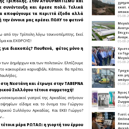
 της Τρίπολης. Στον ΑΥΘΟΡΜΗΤΙΣΜΟ και
χρημα
ε συνέντευξη και άρεσε πολύ. Τελικά
εκατ. 
αποκ
 να αποφύγουμε τα περιττά έξοδα αλλά
05-08-
 την έννοια μας αρέσει ΠΟΛΥ το φετινό
Μεγαλ
Ανατρ
Επιχε
ξω από την Τρίπολη λόγω τσικνοπέμπτης. Εκεί
Αναγκ
κόμα και ΕΧΘΡΟΥΣ!
05-08-
ς για διακοπές? Πουθενά, φέτος μόνο η
Χριστ
το Γη
Μεγαλ
05-08-
ιό των Δημάρχων και των πολιτικών. Ελπίζουμε
στο κακουρέικο καρναβάλι. Κάποιοι θα πρέπει
Τροχα
 Παυλήδες.
και μ
απόγε
ς στη Νεστάνη και έτρωγε στην ΤΑΒΕΡΝΑ
05-08-
τρικού Συλλόγου τέτοια συμμετοχή!
Άγιος 
Αναδρ
 νοσοκομειακοί γιατροί της Αρκαδίας στήνουν
Ζωγρα
ποψηφίων είδαμε και το όνομα του Γιώργου
05-08-
ρικού Συλλόγου Αρκαδίας. Και ΕΚΕΙ Γιώργο?
Γιατί
...
Online
Αποκω
 τέτοια μέρα ΡΩΤΑΩ: η γιορτή του έρμου
ψυχολ