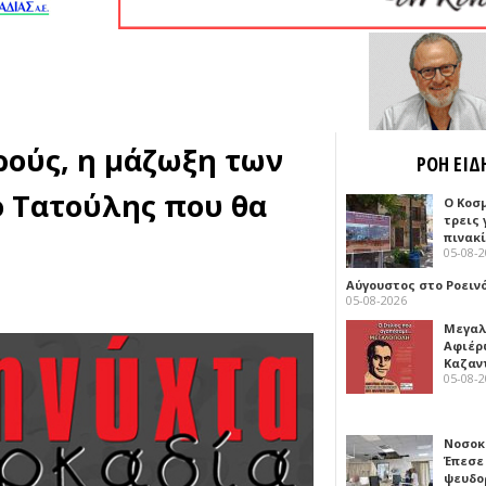
ρούς, η μάζωξη των
ΡΟΗ ΕΙΔ
ο Τατούλης που θα
Ο Κοσ
τρεις
πινακ
05-08-
Αύγουστος στο Ροειν
05-08-2026
Μεγαλ
Αφιέρ
Καζαν
05-08-
Νοσοκ
Έπεσε
ψευδο