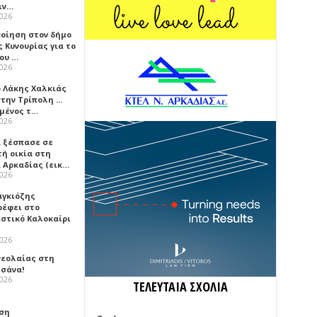
ιν…
2026
ποίηση στον δήμο
 Κυνουρίας για το
που …
2026
ο Λάκης Χαλκιάς
την Τρίπολη ...
μένος τ…
2026
 ξέσπασε σε
τή οικία στη
α Αρκαδίας (εικ…
2026
αγκιόζης
ρέφει στο
ιστικό Καλοκαίρι
2026
νεολαίας στη
σάνα!
2026
ΤΕΛΕΥΤΑΙΑ ΣΧΟΛΙΑ
ση