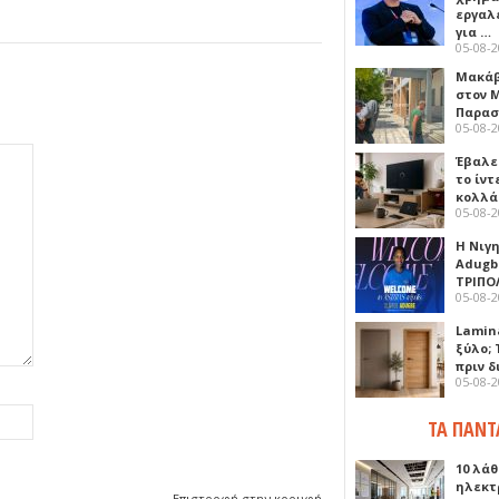
εργαλε
για …
05-08-
Μακάβ
στον 
Παρασ
05-08-
Έβαλε
το ίν
κολλά
05-08-
Η Νιγ
Adugb
ΤΡΙΠΟ
05-08-
Lamin
ξύλο; 
πριν 
05-08-
ΤΑ ΠΑΝΤ
10 λάθ
ηλεκτ
Επιστροφή στην κορυφή