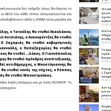
05-08-
πική κοινωνία δεν στήριξε όπως θα έπρεπε το
10 λάθ
ηλεκτ
 οι ΝΕΟΙ του κάθε τόπου απογοητεύονται και
σχεδι
καταλαβαίνουν αλλά η ΖΗΜΙΑ είναι μεγάλη και
καθυσ
05-08-
Δίκτυ
ύλης, ο Τατούλης θα ντυθεί Νικολάκου,
σύγχρ
εί Κοτσιάνης, ο Λυκουρέντζος θα ντυθεί
σταθμ
 Ο Ζαχαριάς θα ντυθεί κυβερνητικός
05-08-
ιαννούλη, ο Παπαζαχαρίας θα ντυθεί
Το πρ
κος θα ντυθεί ...λύκος. Ο Γιαννόπουλος
Ιερών
Άστρο
έρης θα ντυθεί πρόεδρος αναπτυξιακής,
05-08-
θεί αντιδήμαρχος, ο Μουστόγιαννης θα
Περιφ
θα ντυθεί νονός της νύχτας, ο Ρέππας
| Σημ
κάς θα ντυθεί Μπουντρούκας.
αποφά
05-08-
δα. Καλές Απόκριες και με πολύ ΧΙΟΥΜΟΡ. Το
 ανησυχούν.
Δεν έχ
για ν
μπαλκ
05-08-
Ενεργ
χρημα