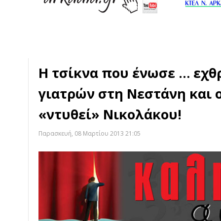
Η τσίκνα που ένωσε … εχθ
γιατρών στη Νεστάνη και 
«ντυθεί» Νικολάκου!
Παρασκευή, 08 Μαρτίου 2013 21:05