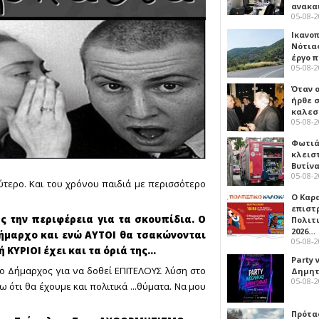
ανακα
05-08-
Ικανο
Νότιας
έργο 
05-08-
Όταν 
ήρθε σ
καλεσ
05-08-
Φωτιά
κλεισ
Βυτίν
05-08-
ύτερο. Και του χρόνου παιδιά με περισσότερο
Ο Καρ
επιστ
 την περιφέρεια για τα σκουπίδια. Ο
Πολιτ
2026…
ήμαρχο και ενώ ΑΥΤΟΙ θα τσακώνονται
05-08-
ΚΥΡΙΟΙ έχει και τα όριά της...
Party 
 ο Δήμαρχος για να δοθεί ΕΠΙΤΕΛΟΥΣ λύση στο
Δημητ
05-08-
ότι θα έχουμε και πολιτικά ...θύματα. Να μου
Πρότα