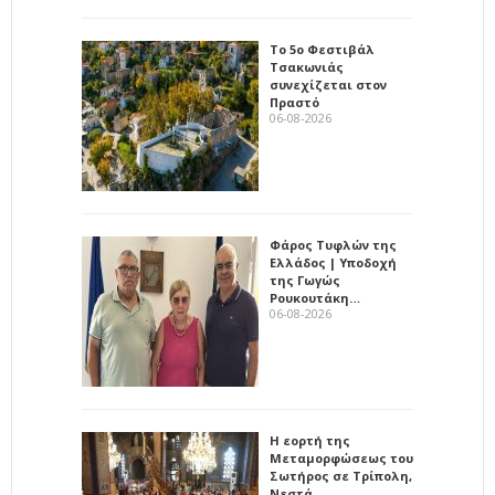
Το 5ο Φεστιβάλ
Τσακωνιάς
συνεχίζεται στον
Πραστό
06-08-2026
Φάρος Τυφλών της
Ελλάδος | Υποδοχή
της Γωγώς
Ρουκουτάκη…
06-08-2026
Η εορτή της
Μεταμορφώσεως του
Σωτήρος σε Τρίπολη,
Νεστά…