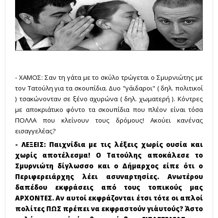
- ΧΑΜΟΣ: Σαν τη γάτα με το σκύλο τρώγεται ο Σμυρνιώτης με
τον Τατούλη για τα σκουπίδια. Δυο "γάιδαροι" ( δηλ. πολιτικοί
) τσακώνονταν σε ξένο αχυρώνα ( δηλ. χωματερή ). Κόντρες
με αποκριάτικο φόντο τα σκουπίδια που πλέον είναι τόσα
ΠΟΛΛΑ που κλείνουν τους δρόμους! Ακούει κανένας
εισαγγελέας?
- ΛΕΞΕΙΣ: Παιχνίδια με τις λέξεις χωρίς ουσία και
χωρίς αποτέλεσμα! Ο Τατούλης αποκάλεσε το
Σμυρνιώτη δίγλωσσο και ο Δήμαρχος είπε ότι ο
Περιφερειάρχης λέει ασυναρτησίες. Ανωτέρου
δαπέδου εκφράσεις από τους τοπικούς μας
ΑΡΧΟΝΤΕΣ. Αν αυτοί εκφράζονται έτσι τότε οι απλοί
πολίτες ΠΩΣ πρέπει να εκφραστούν γι΄αυτούς? Άστο