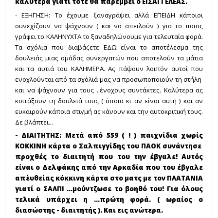
καλύτερα γιατί τότε θα παρέμβει ο ΕΙΣΑΓΓΕΛΕΑΣ.
- ΕΞΗΓΗΣΗ: Το έχουμε ξαναγράψει αλλά ΕΠΕΙΔΗ κάποιοι
συνεχίζουν να ψάχνουν ( και να απειλούν ) για το ποιος
γράφει το ΚΑΛΗΝΥΧΤΑ το ξαναδηλώνουμε για τελευταία φορά.
Τα σχόλια που διαβάζετε ΕΔΩ είναι το αποτέλεσμα της
δουλειάς μιας ομάδας συνεργατών που αποτελούν τα μάτια
και τα αυτιά του ΚΑΛΗΜΕΡΑ. Ας πάψουν λοιπόν αυτοί που
ενοχλούνται από τα σχόλιά μας να προσωποποιούν τη στήλη
και να ψάχνουν για τους ..ένοχους συντάκτες. Καλύτερα ας
κοιτάξουν τη δουλειά τους ( όποια κι αν είναι αυτή ) και αν
ευκαιρούν κάποια στιγμή ας κάνουν και την αυτοκριτική τους.
Δε βλάπτει...
- ΔΙΑΙΤΗΤΗΣ: Μετά από 559 ( ! ) παιχνίδια χωρίς
ΚΟΚΚΙΝΗ κάρτα ο Σαλπιγγίδης του ΠΑΟΚ συνάντησε
προχθές το διαιτητή που του την έβγαλε! Αυτός
είναι ο Δελφάκης από την Αρκαδία που του έβγαλε
απ΄ευθείας κόκκινη κάρτα στο ματς με τον ΠΛΑΤΑΝΙΑ
γιατί ο ΣΑΛΠΙ ...μούντζωσε το βοηθό του! Για όλους
τελικά υπάρχει η ...πρώτη φορά. ( ωραίος ο
διασώστης - διαιτητής ). Και εις ανώτερα.