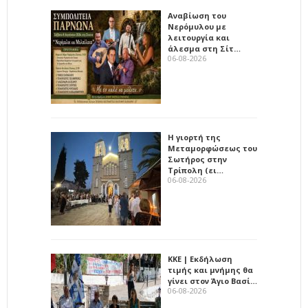
Αναβίωση του
Νερόμυλου με
λειτουργία και
άλεσμα στη Σίτ…
06-08-2026
Η γιορτή της
Μεταμορφώσεως του
Σωτήρος στην
Τρίπολη (ει…
06-08-2026
ΚΚΕ | Εκδήλωση
τιμής και μνήμης θα
γίνει στον Άγιο Βασί…
06-08-2026