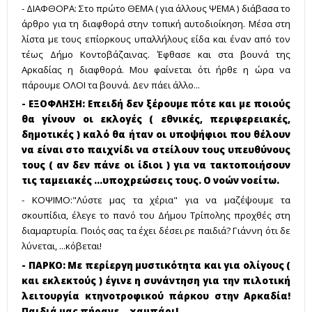
- ΔΙΑΦΘΟΡΑ: Στο πρώτο ΘΕΜΑ ( για άλλους ΨΕΜΑ ) διάβασα το
άρθρο για τη διαφθορά στην τοπική αυτοδιοίκηση. Μέσα στη
λίστα με τους επίορκους υπαλλήλους είδα και έναν από τον
τέως Δήμο Κοντοβάζαινας. Έφθασε και στα βουνά της
Αρκαδίας η διαφθορά. Μου φαίνεται ότι ήρθε η ώρα να
πάρουμε ΟΛΟΙ τα βουνά. Δεν πάει άλλο...
- ΕΞΟΦΛΗΣΗ: Επειδή δεν ξέρουμε πότε και με ποιούς
θα γίνουν οι εκλογές ( εθνικές, περιφερειακές,
δημοτικές ) καλό θα ήταν οι υποψήφιοι που θέλουν
να είναι στο παιχνίδι να στείλουν τους υπευθύνους
τους ( αν δεν πάνε οι ίδιοι ) για να τακτοποιήσουν
τις ταμειακές ...υποχρεώσεις τους. Ο νοών νοείτω.
- ΚΟΨΙΜΟ:"Λύστε μας τα χέρια" για να μαζέψουμε τα
σκουπίδια, έλεγε το πανό του Δήμου Τρίπολης προχθές στη
διαμαρτυρία. Ποιός σας τα έχει δέσει ρε παιδιά? Γιάννη ότι δε
λύνεται, ...κόβεται!
- ΠΑΡΚΟ: Με περίεργη μυστικότητα και για ολίγους (
και εκλεκτούς ) έγινε η συνάντηση για την πιλοτική
λειτουργία κτηνοτροφικού πάρκου στην Αρκαδία!
Παιδιά μας πήρανε ...χαμπάρι!