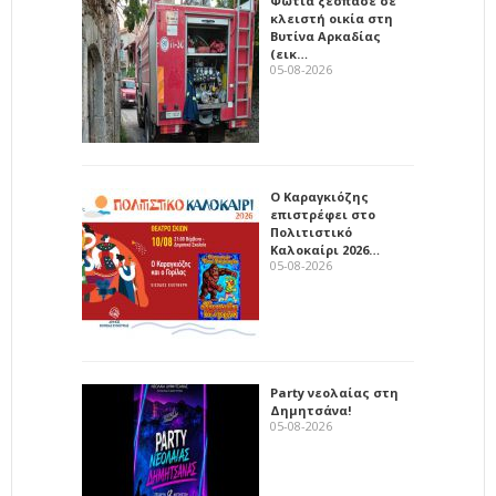
Φωτιά ξέσπασε σε
κλειστή οικία στη
Βυτίνα Αρκαδίας
(εικ…
05-08-2026
Ο Καραγκιόζης
επιστρέφει στο
Πολιτιστικό
Καλοκαίρι 2026…
05-08-2026
Party νεολαίας στη
Δημητσάνα!
05-08-2026