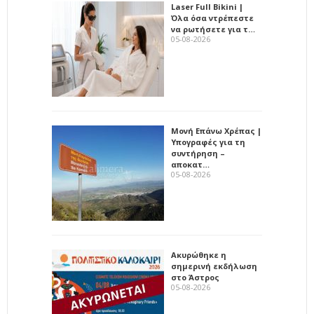
Laser Full Bikini |
Όλα όσα ντρέπεστε
να ρωτήσετε για τ…
05-08-2026
Μονή Επάνω Χρέπας |
Υπογραφές για τη
συντήρηση –
αποκατ…
05-08-2026
Ακυρώθηκε η
σημερινή εκδήλωση
στο Άστρος
05-08-2026