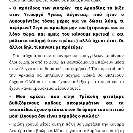
- Ο πρόεδρος των γιατρών της Αρκαδίας τα ΄ριξε
στον Υπουργό Υγείας λέγοντας: πού ήταν ο
Λυκουρέντζος τόσες μέρες για να δώσει λύση, τι
περίμενε? Σιγά ρε πρόεδρε μην του ζητήσουμε και το
λόγο τώρα. Και εμείς του κάνουμε κριτική ( και
μάλιστα σκληρή όταν πρέπει ) αλλά όχι κι έτσι. Οι
άλλοι δηλ. τί κάνανε ρε πρόεδρε?
- Στο στόχαστρο των οικονομικών εισαγγελέων μπαίνουν
όλοι οι Δήμοι από το 2003! Δε φαντάζομαι να μπαίνουν μέσα
στον έλεγχο και οι δημοτικές επιχειρήσεις? Τότε αρκετοί από
την Αρκαδία θα μπλέξουν άσχημα. Ειδικά θα μπλέξουν
άσχημα ΟΛΟΙ αυτοί που έχουν μπλέξει με τα νερά και τα
έχουν κάνει ...μούσκεμα. Ξέρουν αυτοί...
- Μου αρέσει που στην Τρίπολη φτιάξαμε
βυθιζόμενους κάδους απορριμμάτων και τα
σκουπίδια έχουν φτάσει στον 4ο όροφο του σπιτιού
μου! Σίγουρα δεν είναι στραβός ο γιαλός?
- Πρώτη χρονιά φέτος αυτή η πόλη θα γιορτάσει την Καθαρά
Δευτέρα τόσο βρώμικα. Μήπως, για να το θυμόμαστε, αυτή τη