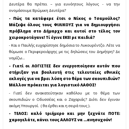
Δευτέρα θα πρέπει – για ευνόητους λόγους - να την
ονομάσουμε Βρώμικη Δευτέρα?
- Πώς τα κατάφερε έτσι ο Νίκος ο Τσαμούλος?
Μάζεψε όλους τους ΦΙΛΙΚΟΥΣ για να δημιουργήσει
πρόβλημα στο Δήμαρχο και αυτοί στο τέλος τον
χειροκροτάγανε! Τί έγινε ΕΚΕΙ ρε παιδιά?
- Και ο Παυλής ευχαρίστησε δημόσια το Λυκουρέντζο. Λέτε να
θύμωσε ο Περιφερειάρχης με τις δηλώσεις του Δημήτρη? Δε
νομίζω...
- Γιατί οι ΛΟΓΙΣΤΕΣ δεν ενεργοποίησαν αυτόν που
στήριξαν για βουλευτή στις τελευταίες εθνικές
εκλογές για να βρει λύση στο θέμα των σκουπιδιών?
Μάλλον πρόκειται για λογιστικό ΛΑΘΟΣ!
- Γιατί δεν ανακατεύτηκαν καθόλου με το θέμα των
σκουπιδιών ο Οδυσσέας και ο Ζαχαριάς? Διότι δεν έγιναν
ακόμη Υπουργοί. ( θα έρθει και η σειρά τους ).
- ΤΕΛΟΣ: καλό τριήμερο και μην ξεχνάτε ΠΟΤΕ:
χαμογελάτε, κάνει τους ΑΛΛΟΥΣ να ...ανησυχούν!