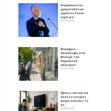
Ενεργοποιείται
χρηματοδοτικό
εργαλείο 9 εκατ.
ευρώ για …
05-08-2026
Μακάβρια
αποκάλυψη στον
Μυστρά: Την
Παρασκευή
απολογείτ…
05-08-2026
Έβαλες οπτική ίνα
αλλά το ίντερνετ
ακόμα κολλάει; Το
συ…
05-08-2026