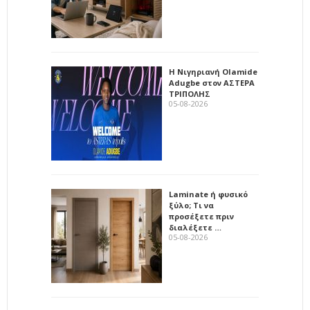
Η Νιγηριανή Olamide
Adugbe στον ΑΣΤΕΡΑ
ΤΡΙΠΟΛΗΣ
05-08-2026
Laminate ή φυσικό
ξύλο; Τι να
προσέξετε πριν
διαλέξετε …
05-08-2026