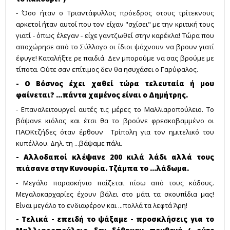
- Όσο ήταν ο Τριαντάφυλλος πρόεδρος στους τρίτεκνους
αρκετοί ήταν αυτοί που τον είχαν "σχίσει" με την κριτική τους
γιατί - όπως έλεγαν - είχε γαντζωθεί στην καρέκλα! Τώρα που
αποχώρησε από το Σύλλογο οι ίδιοι ψάχνουν να βρουν γιατί
έφυγε! Καταλήξτε ρε παιδιά. Δεν μπορούμε να σας βρούμε με
τίποτα. Ούτε σαν επίτιμος δεν θα ησυχάσει ο Γαρύφαλος.
- Ο Βόσνος έχει χαθεί τώρα τελευταία ή μου
φαίνεται? ...πάντα χαμένος είναι ο Δημήτρης.
- Επαναλειτουργεί αυτές τις μέρες το Μαλλιαροπούλειο. Το
βάψανε κιόλας και έτσι θα το βρούνε φρεσκοβαμμένο οι
ΠΑΟΚτζήδες όταν έρθουν Τρίπολη για τον ημιτελικό του
κυπέλλου. Δηλ. τη ...βάψαμε πάλι.
- Αλλοδαποί κλέψανε 200 κιλά λάδι αλλά τους
πιάσανε στην Κυνουρία. Τζάμπα το ...λάδωμα.
- Μεγάλο παρασκήνιο παίζεται πίσω από τους κάδους.
Μεγαλοκαρχαρίες έχουν βάλει στο μάτι τα σκουπίδια μας!
Είναι μεγάλο το ενδιαφέρον και ...πολλά τα λεφτά Άρη!
- Τελικά - επειδή το ψάξαμε - προσκλήσεις για το