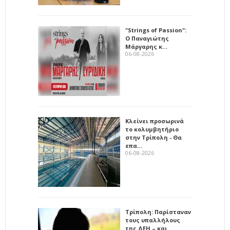
"Strings of Passion":
Ο Παναγιώτης
Μάργαρης κ…
06-08-2026
Κλείνει προσωρινά
το κολυμβητήριο
στην Τρίπολη - Θα
επα…
06-08-2026
Τρίπολη: Παρίσταναν
τους υπαλλήλους
της ΔΕΗ – και