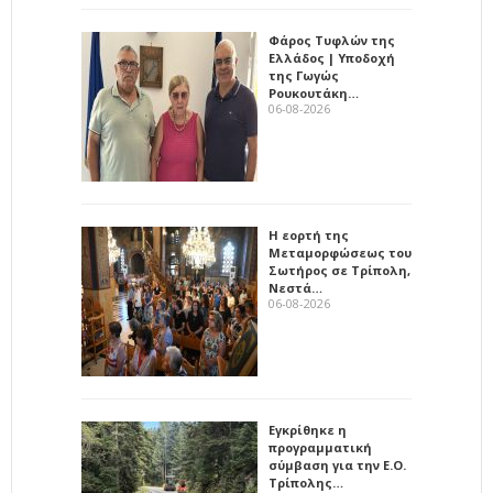
Φάρος Τυφλών της
Ελλάδος | Υποδοχή
της Γωγώς
Ρουκουτάκη…
06-08-2026
Η εορτή της
Μεταμορφώσεως του
Σωτήρος σε Τρίπολη,
Νεστά…
06-08-2026
Εγκρίθηκε η
προγραμματική
σύμβαση για την Ε.Ο.
Τρίπολης…