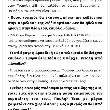
στην Τρίπολη ΔΕΝ θα παλέψει το δίδυμο Σμυρνιώτης -
Παυλής. Αυτό μάλιστα, είναι ΕΙΔΗΣΗ.
- Ποιός τυχερός θα εκπροσωπήσει την κυβέρνηση
ης
στην παρέλαση της 25
Μαρτίου? Δεν θα ήθελα να
ήμουνα στην θέση του, καθόλου όμως...
- ΟΛΟΙ την Κυριακή στο γήπεδο του ΠΑΝΑΡΚΑΔΙΚΟΥ. Η ομάδα
πρέπει οπωσδήποτε να πάρει το βαθμό που χρειάζεται και να
πανηγυρίσει την άνοδο στη Γ εθνική. ΟΛΟΙ ΕΚΕΙ.
- Γιατί άραγε η Αρκαδική τώρα τελευταία δε δείχνει
καθόλου Σμυρνιώτη?
Μήπως υπάρχει εντολή από
...άνωθεν?
- Τί σχέση έχει ο τερματοφύλακας Φούλοπ του Αστέρα με τη
Σκοπή? Όχι δεν είναι Σκοπιανός απλά μένει στο ...Μπεντένι (
το άλλο όνομα της Σκοπής ). Ωραίος ο Μπεντενέος!
- Εκείνος ο νεαρός ποδοσφαιριστής Κατίδης της ΑΕΚ,
γιατί είπε ότι στην επίμαχη φάση χαιρετούσε τον
συμπαίκτη του τον... Παυλή? Έτσι ρε μάγκα
χαιρετάνε στο χωριό σου? ( λες ο μικρός να ΄ναι από
το Κακούρι? )