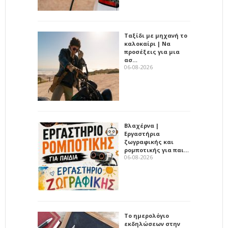
Ταξίδι με μηχανή το
καλοκαίρι | Να
προσέξεις για μια
ασ…
06-08-2026
Βλαχέρνα |
Εργαστήρια
ζωγραφικής και
ρομποτικής για παι…
06-08-2026
Το ημερολόγιο
εκδηλώσεων στην