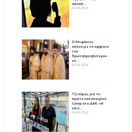
αποσπ…
06-08-2026
Ο Επιφάνιος
απένειμε το οφφίκιο
του
Πρωτοπρεσβυτέρου
στ…
06-08-2026
Τζιούμης για το
πρώτο καλοκαιρινό
Camp στο ΔΑΚ: «Η
επιτ…
06-08-2026