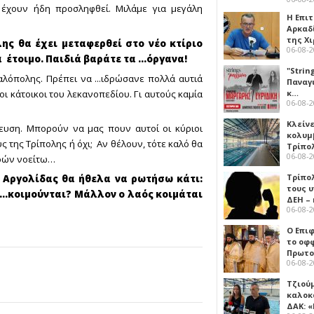
 έχουν ήδη προσληφθεί. Μιλάμε για μεγάλη
Η Επι
Αρκαδ
της Χ
ης θα έχει μεταφερθεί στο νέο κτίριο
06-08-
έτοιμο. Παιδιά βαράτε τα ...όργανα!
"Strin
λόπολης. Πρέπει να ...ιδρώσανε πολλά αυτιά
Παναγ
ι κάτοικοι του λεκανοπεδίου. Γι αυτούς καμία
κ…
06-08-
Κλείν
ίτευση. Μπορούν να μας πουν αυτοί οι κύριοι
κολυμ
 της Τρίπολης ή όχι; Αν θέλουν, τότε καλό θα
Τρίπο
06-08-
νοών νοείτω…
Τρίπο
 Αργολίδας θα ήθελα να ρωτήσω κάτι:
τους 
 ...κοιμούνται? Μάλλον ο λαός κοιμάται
ΔΕΗ –
06-08-
Ο Επι
το οφφ
Πρωτο
06-08-
Τζιού
καλοκ
ΔΑΚ: 