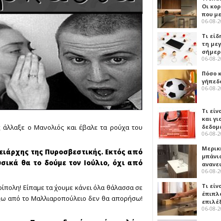
Οι κο
που μ
06-08-
Τι είδ
τη με
σήμερ
06-08-
Πόσο 
γήπεδο
06-08-
Τι είν
και γι
δεδομ
ς άλλαξε ο Μανολιός και έβαλε τα ρούχα του
06-08-
Μερικ
ρειάρχης της Πυροσβεστικής. Εκτός από
μπάνιο
υσικά θα το δούμε τον Ιούλιο, όχι από
ανανε
06-08-
Τι είν
ίπολη! Είπαμε τα ΄χουμε κάνει όλα θάλασσα σε
έπιπλο
έξω από το Μαλλιαροπούλειο δεν θα απορήσω!
επιλέ
06-08-