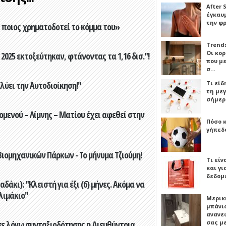
After 
έγκαυμ
την φ
ποιος χρηματοδοτεί το κόμμα του»
Trends
Οι κο
2025 εκτοξεύτηκαν, φτάνοντας τα 1,16 δισ."!
που μ
σ…
ύει την Αυτοδιοίκηση!"
Τι είδ
τη με
σήμερ
ενού – Λίμνης – Ματίου έχει αφεθεί στην
Πόσο 
γήπεδο
ιομηχανικών Πάρκων - Το μήνυμα Τζιούμη!
Τι είν
και γι
δεδομ
άκι): "Κλειστή για έξι (6) μήνες. Ακόμα να
λιμάκιο"
Μερικ
μπάνιο
ανανε
ε λόγω συνταξιοδότησης η Διευθύντρια,
σας μ