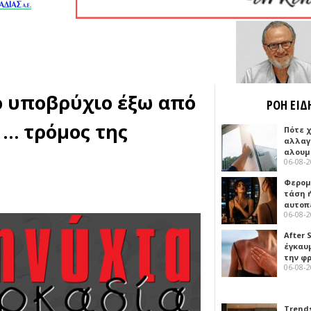
το υποβρύχιο έξω από
ΡΟΗ ΕΙΔ
 … τρόμος της
Πότε 
αλλαγ
αλουμ
06-08-
Φερομ
τάση 
αυτοπ
06-08-
After 
έγκαυμ
την φ
06-08-
Trends