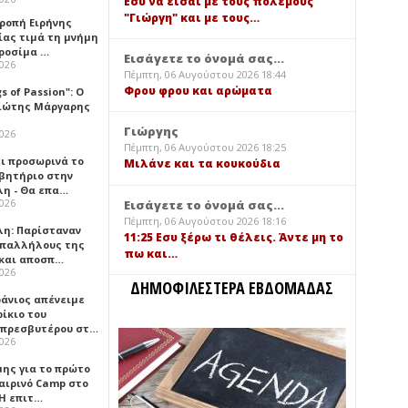
Εσύ να είσαι με τους πολέμους
"Γιώργη" και με τους…
τροπή Ειρήνης
ίας τιμά τη μνήμη
ιροσίμα …
Εισάγετε το όνομά σας...
2026
Πέμπτη, 06 Αυγούστου 2026 18:44
Φρου φρου και αρώματα
gs of Passion": Ο
ιώτης Μάργαρης
Γιώργης
2026
Πέμπτη, 06 Αυγούστου 2026 18:25
ει προσωρινά το
Μιλάνε και τα κουκούδια
βητήριο στην
λη - Θα επα…
2026
Εισάγετε το όνομά σας...
Πέμπτη, 06 Αυγούστου 2026 18:16
λη: Παρίσταναν
11:25 Εσυ ξέρω τι θέλεις. Άντε μη το
υπαλλήλους της
πω και…
 και αποσπ…
2026
ΔΗΜΟΦΙΛΕΣΤΕΡΑ ΕΒΔΟΜΑΔΑΣ
φάνιος απένειμε
ίκιο του
πρεσβυτέρου στ…
2026
μης για το πρώτο
αιρινό Camp στο
«Η επιτ…