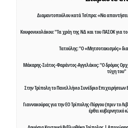
Διαμαντοπούλου κατά Τσίπρα: «Να απαντήσει 
Κουφονικολάκου: "Τα χρέη της ΝΔ και του ΠΑΣΟΚ για το 
Τατούλης: "Ο «Μητσοτακισμός» διαλ
Μάκαρης-Σιάτος-Φαράντος-Αγγελάκος: "Ο δρόμος Ορχομ
τύχη του"
Στην Τρίπολη το Πανελλήνιο Συνέδριο Επιχειρήσεων Β
Γιαννακούρας για την EO Τρίπολης-Πύργου (πριν το Λιβαδ
έρθει κυβερνητικό κ
Δημόσια Κεντρική Βιβλιοθήκη Τρίπολης | Αποχώρησ