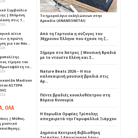
2026
ικό Συμβούλιο
λης | Επόμενη
Το ημερολόγιο εκδηλώσεων στην
ρίαση στις 1…
Αρκαδία (ΑΝΑΝΕΩΝΕΤΑΙ)
2026
ογικά αίτια
Από τη Γορτυνία η σύζυγος του
νει» η πρώτη
36χρονου Έλληνα που έχασε τη ζ…
ηση για τον θάν…
2026
Σήμερα στο Άστρος | Μουσική Βραδιά
ροπολίτης
με το ντουέτο Ελένη και Σ…
νιος τίμησε τον
 Πρωτοψάλτη το…
2026
Nature Beats 2026 – Η πιο
καλοκαιρινή μουσική βραδιά στις
ρικανίδα Madison
Αρ…
 στον ΑΣΤΕΡΑ
ΛΗΣ
2026
Πέντε βραδιές κουκλοθέατρου στη
Βόρεια Κυνουρία
Α, ΟΛΑ
Η Χορωδία Ορφέας Τρίπολης
όνες | Μύθος,
αποχαιρετά την Γαρυφαλλιά Ξιάρχου
ή μυστικό
εποίθησης;
Δημόσια Κεντρική Βιβλιοθήκη
Τρίπολης | Αποχώρησε λόγω