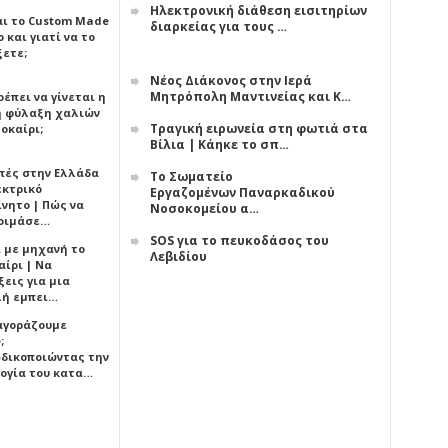
Ηλεκτρονική διάθεση εισιτηρίων
αι το Custom Made
διαρκείας για τους …
 και γιατί να το
ξετε;
Νέος Διάκονος στην Ιερά
Μητρόπολη Μαντινείας και Κ…
έπει να γίνεται η
 φύλαξη χαλιών
Τραγική ειρωνεία στη φωτιά στα
οκαίρι;
Βίλια | Κάηκε το σπ…
πές στην Ελλάδα
Το Σωματείο
εκτρικό
Εργαζομένων Παναρκαδικού
ίνητο | Πώς να
Νοσοκομείου α…
οιμάσε…
SOS για το πευκοδάσος του
ι με μηχανή το
Λεβιδίου
αίρι | Να
εις για μια
ή εμπει…
 αγοράζουμε
;
δικοποιώντας την
ογία του κατα…