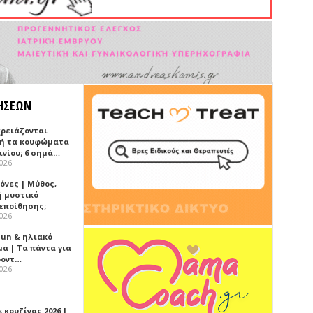
ΗΣΕΩΝ
χρειάζονται
ή τα κουφώματα
ινίου; 6 σημά…
2026
όνες | Μύθος,
ή μυστικό
εποίθησης;
2026
Sun & ηλιακό
α | Τα πάντα για
ροντ…
2026
 κουζίνας 2026 |