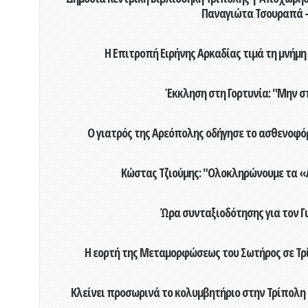
Παναγιώτα Τσουραπά -
Η Επιτροπή Ειρήνης Αρκαδίας τιμά τη μνήμη
Έκκληση στη Γορτυνία: "Μην σ
Ο γιατρός της Αρεόπολης οδήγησε το ασθενοφόρ
Κώστας Τζιούμης: "Ολοκληρώνουμε τα «Α
Ώρα συνταξιοδότησης για τον 
Η εορτή της Μεταμορφώσεως του Σωτήρος σε Τρί
Κλείνει προσωρινά το κολυμβητήριο στην Τρίπολη 