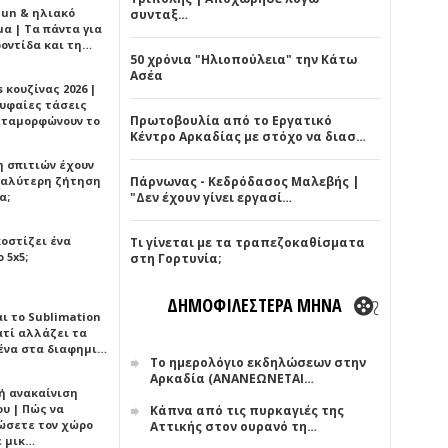
Sun & ηλιακό
συνταξ…
α | Τα πάντα για
ροντίδα και τη…
50 χρόνια "Ηλιοπούλεια" την Κάτω
Ασέα
 κουζίνας 2026 |
ρυφαίες τάσεις
Πρωτοβουλία από το Εργατικό
εταμορφώνουν το
Κέντρο Αρκαδίας με στόχο να διασ…
η σπιτιών έχουν
γαλύτερη ζήτηση
Πάρνωνας - Κεδρόδασος Μαλεβής |
α;
"Δεν έχουν γίνει εργασί…
κοστίζει ένα
Τι γίνεται με τα τραπεζοκαθίσματα
 5x5;
στη Γορτυνία;
ΔΗΜΟΦΙΛΕΣΤΕΡΑ ΜΗΝΑ
αι το Sublimation
ατί αλλάζει τα
ένα στα διαφημι…
Το ημερολόγιο εκδηλώσεων στην
Αρκαδία (ΑΝΑΝΕΩΝΕΤΑΙ…
ή ανακαίνιση
υ | Πώς να
Κάπνα από τις πυρκαγιές της
ώσετε τον χώρο
Αττικής στον ουρανό τη…
ε μικ…