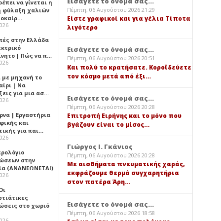
Εισάγετε το όνομά σας...
έπει να γίνεται η
Πέμπτη, 06 Αυγούστου 2026 21:29
 φύλαξη χαλιών
λοκαίρ…
Είστε γραφικοί και για γέλια Τίποτα
2026
λιγότερο
πές στην Ελλάδα
εκτρικό
Εισάγετε το όνομά σας...
ίνητο | Πώς να π…
Πέμπτη, 06 Αυγούστου 2026 20:51
2026
Και πολύ το κρατήσατε. Κοροϊδεύετε
τον κόσμο μετά από έξι…
ι με μηχανή το
αίρι | Να
ξεις για μια ασ…
Εισάγετε το όνομά σας...
2026
Πέμπτη, 06 Αυγούστου 2026 20:28
ρνα | Εργαστήρια
Επιτροπή Ειρήνης και το μόνο που
φικής και
βγάζουν είναι το μίσος…
τικής για παι…
2026
Γιώργος Ι. Γκάνιος
ερολόγιο
Πέμπτη, 06 Αυγούστου 2026 20:28
ώσεων στην
Με αισθήματα πνευματικής χαράς,
ία (ΑΝΑΝΕΩΝΕΤΑΙ)
εκφράζουμε θερμά συγχαρητήρια
2026
στον πατέρα Άρη…
 Οι
στιάτικες
Εισάγετε το όνομά σας...
ώσεις στο χωριό
Πέμπτη, 06 Αυγούστου 2026 18:58
2026