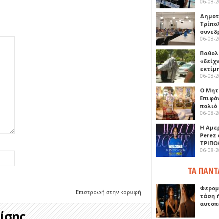
06-08-
Δημοτ
Τρίπο
συνεδ
06-08-
Παθολ
«δείχ
εκτίμ
06-08-
Ο Μητ
Επιφά
πολιό
06-08-
Η Αμε
Perez
ΤΡΙΠΟ
06-08-
ΤΑ ΠΑΝΤ
Φερομ
Επιστροφή στην κορυφή
τάση 
αυτοπ
σης...