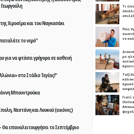
 Γεωργούλη
Τι είν
έπιπλο
επιλέ
 της Χιροσίμα και του Ναγκασάκι
Πώς πρ
σωστή
το καλ
παταλάτε το νερό"
Διακο
ο για να φτάσει γρήγορα σε ασθενή
με ηλ
αυτοκ
προετ
λώνια» στο Στάδιο Τεγέας!"
Ταξίδ
καλοκ
προσέξ
ασφαλ
Γιάννη Μπουντρούκα
Γιατί
Online
Αποκω
πολη, Νεστάνη και Λουκού (εικόνες)
ψυχολ
- Θα επαναλειτουργήσει το Σεπτέμβριο