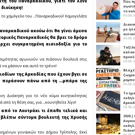
κτη του Παναρκαδικού, γιατί τον λένε
Πώς πρ
σωστή
 διοίκηση!
το κα
06-08-
ι το χαμόγελο του ...Παναρκαδικού! Χαμογελάτε
Διακο
με ηλ
Παναρκαδικού ακούω ότι θα γίνει άμεσα
αυτοκ
ορικός Παναρκαδικός θα βρει το δρόμο
06-08-
άρχει συγκρατημένη αισιοδοξία για το
Ταξίδ
καλοκ
προσέ
εσιμότητας αγωνιούν να πιάσουν δουλειά στις
06-08-
) να χάσουν και αυτό το τρένο!
Βλαχέ
ιοδίων της Αρκαδίας που έχουν βγει σε
ζωγρα
ρομπο
α περάσουν πάνω από τη ...μπάρα της
06-08-
Το ημ
η Διοίκηση για το νέο κύμα κινητικότητας
εκδηλ
από τη θέση σας, για ...κουνηθείτε λίγο!
Αρκαδ
06-08-
 από το Λουτράκι τι έπαθε τελικά και
2026 |
ν βλέπω σύντομα βουλευτή της Χρυσής
Αυγου
εκδηλ
Πιάνα!
οιημένων γυναικών του Δήμου Τρίπολης. Εκεί
06-08-