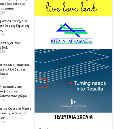
ρυφαίες τάσεις
εταμορφ…
2026
η σπιτιών έχουν
γαλύτερη ζήτηση
α;
2026
κοστίζει ένα
 5x5;
2026
αι το Sublimation
ατί αλλάζει τα
ένα σ…
2026
ή ανακαίνιση
υ | Πώς να
ώσετε τον χώρο …
2026
αι το Custom Made
 και γιατί να το
ΤΕΛΕΥΤΑΙΑ ΣΧΟΛΙΑ
ξετ…
2026