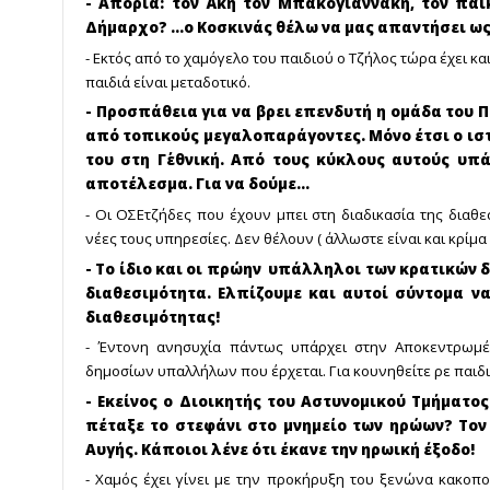
- Απορία: τον Άκη τον Μπακογιαννάκη, τον παί
Δήμαρχο? ...ο Κοσκινάς θέλω να μας απαντήσει ως
- Εκτός από το χαμόγελο του παιδιού ο Τζήλος τώρα έχει κα
παιδιά είναι μεταδοτικό.
- Προσπάθεια για να βρει επενδυτή η ομάδα του 
από τοπικούς μεγαλοπαράγοντες. Μόνο έτσι ο ιστ
του στη Γ΄εθνική. Από τους κύκλους αυτούς υπ
αποτέλεσμα. Για να δούμε...
- Οι ΟΣΕτζήδες που έχουν μπει στη διαδικασία της διαθ
νέες τους υπηρεσίες. Δεν θέλουν ( άλλωστε είναι και κρίμα 
- Το ίδιο και οι πρώην υπάλληλοι των κρατικών δ
διαθεσιμότητα. Ελπίζουμε και αυτοί σύντομα ν
διαθεσιμότητας!
- Έντονη ανησυχία πάντως υπάρχει στην Αποκεντρωμέν
δημοσίων υπαλλήλων που έρχεται. Για κουνηθείτε ρε παιδιά 
- Εκείνος ο Διοικητής του Αστυνομικού Τμήματος
πέταξε το στεφάνι στο μνημείο των ηρώων? Το
Αυγής. Κάποιοι λένε ότι έκανε την ηρωική έξοδο!
- Χαμός έχει γίνει με την προκήρυξη του ξενώνα κακοπ