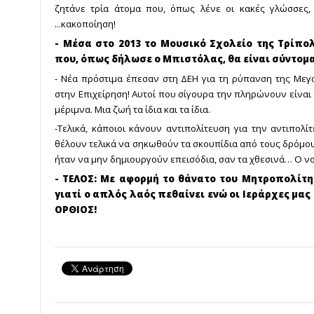
ζητάνε τρία άτομα που, όπως λένε οι κακές γλώσσες,
...κακοποίηση!
- Μέσα στο 2013 το Μουσικό Σχολείο της Τρίπολ
που, όπως δήλωσε ο Μπιστόλας, θα είναι σύντομα 
- Νέα πρόστιμα έπεσαν στη ΔΕΗ για τη ρύπανση της Μεγα
στην Επιχείρηση! Αυτοί που σίγουρα την πληρώνουν είναι ο
μέριμνα. Μια ζωή τα ίδια και τα ίδια.
-Τελικά, κάποιοι κάνουν αντιπολίτευση για την αντιπολ
θέλουν τελικά να σηκωθούν τα σκουπίδια από τους δρόμους
ήταν να μην δημιουργούν επεισόδια, σαν τα χθεσινά… Ο 
- ΤΕΛΟΣ: Με αφορμή το θάνατο του Μητροπολίτη
γιατί ο απλός λαός πεθαίνει ενώ οι Ιεράρχες μας
ΟΡΘΙΟΣ!