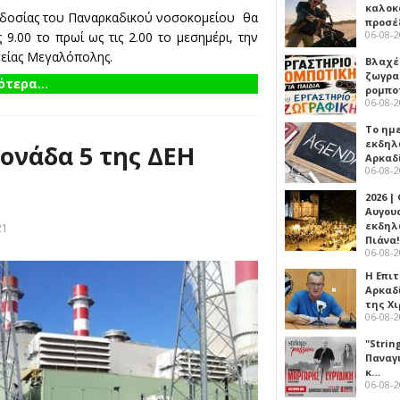
καλοκ
οδοσίας του Παναρκαδικού νοσοκομείου θα
προσέ
06-08-
9.00 το πρωί ως τις 2.00 το μεσημέρι, την
γείας Μεγαλόπολης.
Βλαχέ
ζωγρα
τερα...
ρομπο
06-08-
Το ημ
εκδηλ
ονάδα 5 της ΔΕΗ
Αρκαδ
06-08-
2026 |
Αυγου
εκδηλ
21
Πιάνα!
06-08-
Η Επι
Αρκαδ
της Χ
06-08-
"Strin
Παναγ
κ…
06-08-