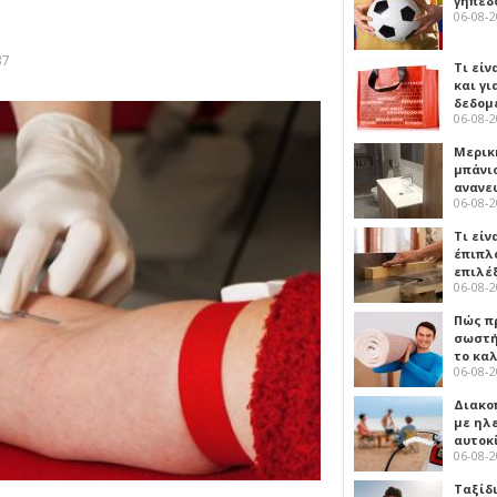
γήπεδο
06-08-
37
Τι είν
και γι
δεδομ
06-08-
Μερικ
μπάνιο
ανανε
06-08-
Τι είν
έπιπλο
επιλέ
06-08-
Πώς πρ
σωστή
το κα
06-08-
Διακο
με ηλ
αυτοκ
06-08-
Ταξίδ