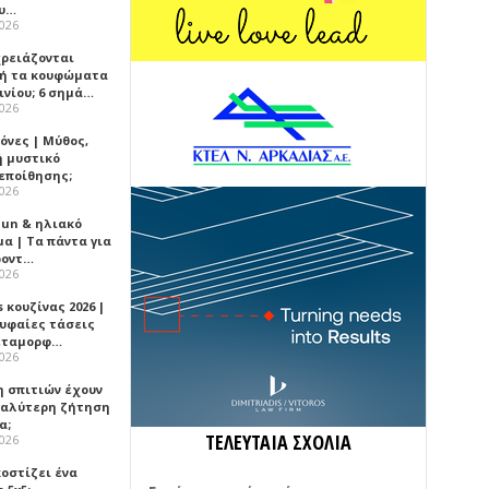
υ…
2026
χρειάζονται
ή τα κουφώματα
ινίου; 6 σημά…
2026
όνες | Μύθος,
ή μυστικό
εποίθησης;
2026
Sun & ηλιακό
α | Τα πάντα για
ροντ…
2026
 κουζίνας 2026 |
ρυφαίες τάσεις
εταμορφ…
2026
η σπιτιών έχουν
γαλύτερη ζήτηση
α;
ΤΕΛΕΥΤΑΙΑ ΣΧΟΛΙΑ
2026
κοστίζει ένα