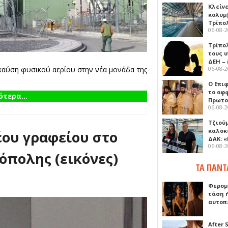
Κλείν
κολυμ
Τρίπο
06-08-
Τρίπο
τους 
ΔΕΗ –
06-08-
 καύση φυσικού αερίου στην νέα μονάδα της
Ο Επι
το οφφ
τερα...
Πρωτο
06-08-
Τζιού
καλοκ
έου γραφείου στο
ΔΑΚ: 
06-08-
όπολης (εικόνες)
ΤΑ ΠΑΝΤ
Φερομ
τάση 
αυτοπ
After 