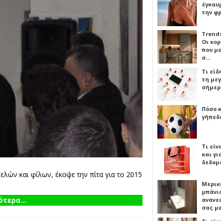
έγκαυμ
την φ
Trends
Οι κο
που μ
σ…
Τι είδ
τη με
σήμερ
Πόσο 
γήπεδο
Τι είν
και γι
δεδομ
ελών και φίλων, έκοψε την πίτα για το 2015
Μερικ
μπάνιο
τερα...
ανανε
σας μ