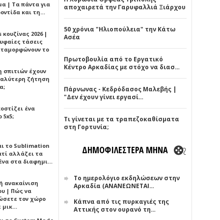
α | Τα πάντα για
αποχαιρετά την Γαρυφαλλιά Ξιάρχου
ροντίδα και τη…
50 χρόνια "Ηλιοπούλεια" την Κάτω
 κουζίνας 2026 |
Ασέα
ρυφαίες τάσεις
εταμορφώνουν το
Πρωτοβουλία από το Εργατικό
Κέντρο Αρκαδίας με στόχο να διασ…
η σπιτιών έχουν
γαλύτερη ζήτηση
α;
Πάρνωνας - Κεδρόδασος Μαλεβής |
"Δεν έχουν γίνει εργασί…
κοστίζει ένα
 5x5;
Τι γίνεται με τα τραπεζοκαθίσματα
στη Γορτυνία;
αι το Sublimation
ΔΗΜΟΦΙΛΕΣΤΕΡΑ ΜΗΝΑ
ατί αλλάζει τα
ένα στα διαφημι…
Το ημερολόγιο εκδηλώσεων στην
ή ανακαίνιση
Αρκαδία (ΑΝΑΝΕΩΝΕΤΑΙ…
υ | Πώς να
ώσετε τον χώρο
Κάπνα από τις πυρκαγιές της
ε μικ…
Αττικής στον ουρανό τη…