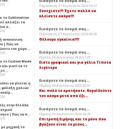
 5x5;
Εισάγετε το όνομά σας...
2026
Παρασκευή, 07 Αυγούστου 2026 06:57
Συνεχίστε!!! Έχετε πολλά να
κλείσετε ακόμα!!!
αι το Sublimation
ατί αλλάζει τα
ένα σ…
Εισάγετε το όνομά σας...
2026
Παρασκευή, 07 Αυγούστου 2026 06:56
Θέλουμε εγκαίνια!!!!
ή ανακαίνιση
υ | Πώς να
ώσετε τον χώρο …
Εισάγετε το όνομά σας...
2026
Πέμπτη, 06 Αυγούστου 2026 21:29
αι το Custom Made
Είστε γραφικοί και για γέλια Τίποτα
 και γιατί να το
λιγότερο
ξετ…
2026
Εισάγετε το όνομά σας...
έπει να γίνεται η
Πέμπτη, 06 Αυγούστου 2026 20:51
 φύλαξη χαλιών
Και πολύ το κρατήσατε. Κοροϊδεύετε
λοκαίρ…
τον κόσμο μετά από έξι…
2026
πές στην Ελλάδα
Εισάγετε το όνομά σας...
εκτρικό
Πέμπτη, 06 Αυγούστου 2026 20:28
ίνητο | Πώς να π…
2026
Επιτροπή Ειρήνης και το μόνο που
βγάζουν είναι το μίσος…
ι με μηχανή το