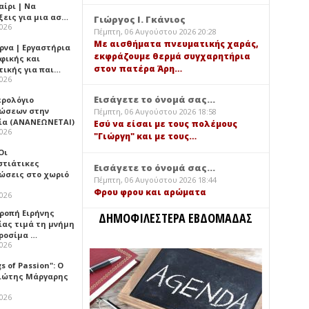
αίρι | Να
ξεις για μια ασ…
Γιώργος Ι. Γκάνιος
2026
Πέμπτη, 06 Αυγούστου 2026 20:28
Με αισθήματα πνευματικής χαράς,
ρνα | Εργαστήρια
εκφράζουμε θερμά συγχαρητήρια
φικής και
στον πατέρα Άρη…
τικής για παι…
2026
Εισάγετε το όνομά σας...
ερολόγιο
ώσεων στην
Πέμπτη, 06 Αυγούστου 2026 18:58
ία (ΑΝΑΝΕΩΝΕΤΑΙ)
Εσύ να είσαι με τους πολέμους
2026
"Γιώργη" και με τους…
 Οι
στιάτικες
Εισάγετε το όνομά σας...
ώσεις στο χωριό
Πέμπτη, 06 Αυγούστου 2026 18:44
Φρου φρου και αρώματα
2026
τροπή Ειρήνης
ΔΗΜΟΦΙΛΕΣΤΕΡΑ ΕΒΔΟΜΑΔΑΣ
ίας τιμά τη μνήμη
ιροσίμα …
2026
gs of Passion": Ο
ιώτης Μάργαρης
2026