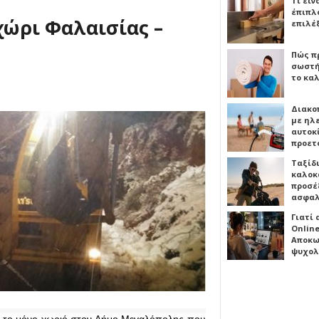
Τι είν
έπιπλο
χώρι Φαλαισίας –
επιλέ
Πώς πρ
σωστή
το καλ
Διακο
με ηλ
αυτοκ
προετ
Ταξίδ
καλοκ
προσέξ
ασφαλ
Γιατί
Online
Αποκω
ψυχολ
ναι το μόνο χωριό στον Δήμο Μεγαλόπολης που