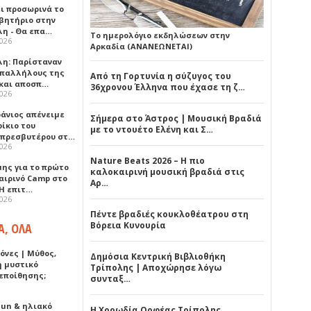
ει προσωρινά το
βητήριο στην
λη - Θα επα…
Το ημερολόγιο εκδηλώσεων στην
2026
Αρκαδία (ΑΝΑΝΕΩΝΕΤΑΙ)
λη: Παρίσταναν
υπαλλήλους της
Από τη Γορτυνία η σύζυγος του
 και αποσπ…
36χρονου Έλληνα που έχασε τη ζ…
2026
φάνιος απένειμε
Σήμερα στο Άστρος | Μουσική Βραδιά
ίκιο του
με το ντουέτο Ελένη και Σ…
πρεσβυτέρου στ…
2026
Nature Beats 2026 – Η πιο
μης για το πρώτο
καλοκαιρινή μουσική βραδιά στις
αιρινό Camp στο
Αρ…
«Η επιτ…
2026
Πέντε βραδιές κουκλοθέατρου στη
Βόρεια Κυνουρία
Α, ΟΛΑ
όνες | Μύθος,
Δημόσια Κεντρική Βιβλιοθήκη
ή μυστικό
Τρίπολης | Αποχώρησε λόγω
εποίθησης;
συνταξ…
Sun & ηλιακό
Η Χορωδία Ορφέας Τρίπολης