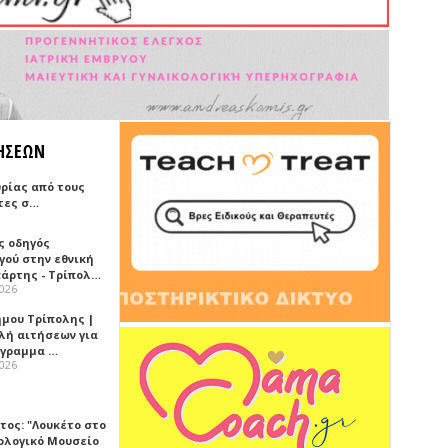
ΗΣΕΩΝ
ρίας από τους
τες σ…
ς οδηγός
γού στην εθνική
πάρτης - Τρίπολ…
2026
ήμου Τρίπολης |
λή αιτήσεων για
όγραμμα …
2026
τος: "Λουκέτο στο
ολογικό Μουσείο