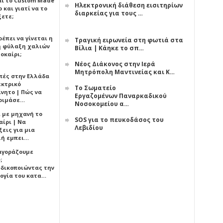
αι το Custom Made
Ηλεκτρονική διάθεση εισιτηρίων
 και γιατί να το
διαρκείας για τους …
ξετε;
έπει να γίνεται η
Τραγική ειρωνεία στη φωτιά στα
 φύλαξη χαλιών
Βίλια | Κάηκε το σπ…
οκαίρι;
Νέος Διάκονος στην Ιερά
Μητρόπολη Μαντινείας και Κ…
πές στην Ελλάδα
εκτρικό
Το Σωματείο
ίνητο | Πώς να
Εργαζομένων Παναρκαδικού
οιμάσε…
Νοσοκομείου α…
ι με μηχανή το
SOS για το πευκοδάσος του
αίρι | Να
Λεβιδίου
εις για μια
ή εμπει…
 αγοράζουμε
;
δικοποιώντας την
ογία του κατα…