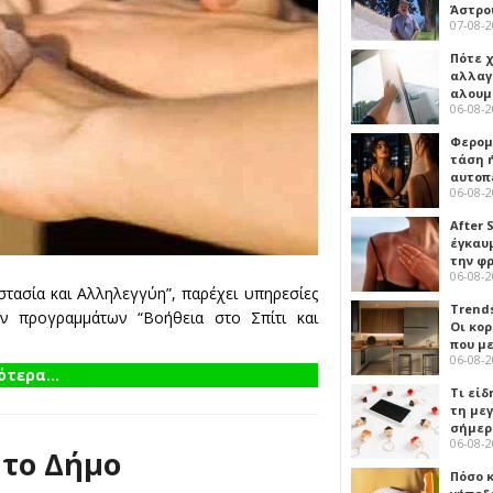
Άστρο
07-08-
Πότε 
αλλαγ
αλουμ
06-08-
Φερομ
τάση 
αυτοπ
06-08-
After 
έγκαυμ
την φ
06-08-
ασία και Αλληλεγγύη”, παρέχει υπηρεσίες
Trends
 προγραμμάτων “Βοήθεια στο Σπίτι και
Οι κο
που μ
06-08-
τερα...
Τι είδ
τη με
σήμερ
06-08-
 το Δήμο
Πόσο 