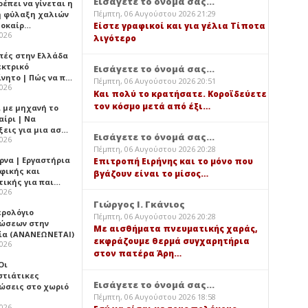
Εισάγετε το όνομά σας...
έπει να γίνεται η
Πέμπτη, 06 Αυγούστου 2026 21:29
 φύλαξη χαλιών
λοκαίρ…
Είστε γραφικοί και για γέλια Τίποτα
2026
λιγότερο
πές στην Ελλάδα
εκτρικό
Εισάγετε το όνομά σας...
ίνητο | Πώς να π…
Πέμπτη, 06 Αυγούστου 2026 20:51
2026
Και πολύ το κρατήσατε. Κοροϊδεύετε
τον κόσμο μετά από έξι…
ι με μηχανή το
αίρι | Να
ξεις για μια ασ…
Εισάγετε το όνομά σας...
2026
Πέμπτη, 06 Αυγούστου 2026 20:28
ρνα | Εργαστήρια
Επιτροπή Ειρήνης και το μόνο που
φικής και
βγάζουν είναι το μίσος…
τικής για παι…
2026
Γιώργος Ι. Γκάνιος
ερολόγιο
Πέμπτη, 06 Αυγούστου 2026 20:28
ώσεων στην
Με αισθήματα πνευματικής χαράς,
ία (ΑΝΑΝΕΩΝΕΤΑΙ)
εκφράζουμε θερμά συγχαρητήρια
2026
στον πατέρα Άρη…
 Οι
στιάτικες
Εισάγετε το όνομά σας...
ώσεις στο χωριό
Πέμπτη, 06 Αυγούστου 2026 18:58
2026