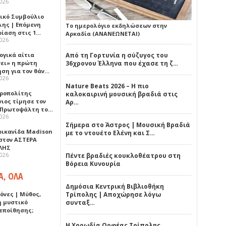
2026
ικό Συμβούλιο
λης | Επόμενη
Το ημερολόγιο εκδηλώσεων στην
ρίαση στις 1…
Αρκαδία (ΑΝΑΝΕΩΝΕΤΑΙ)
2026
ογικά αίτια
Από τη Γορτυνία η σύζυγος του
νει» η πρώτη
36χρονου Έλληνα που έχασε τη ζ…
ηση για τον θάν…
2026
Nature Beats 2026 – Η πιο
ροπολίτης
καλοκαιρινή μουσική βραδιά στις
νιος τίμησε τον
Αρ…
 Πρωτοψάλτη το…
2026
Σήμερα στο Άστρος | Μουσική Βραδιά
ρικανίδα Madison
με το ντουέτο Ελένη και Σ…
 στον ΑΣΤΕΡΑ
ΛΗΣ
2026
Πέντε βραδιές κουκλοθέατρου στη
Βόρεια Κυνουρία
Α, ΟΛΑ
Δημόσια Κεντρική Βιβλιοθήκη
όνες | Μύθος,
Τρίπολης | Αποχώρησε λόγω
ή μυστικό
συνταξ…
εποίθησης;
Η Χορωδία Ορφέας Τρίπολης