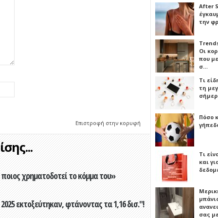
After 
έγκαυμ
την φ
Trends
Οι κο
που μ
σ…
Τι είδ
τη με
σήμερ
Πόσο 
Επιστροφή στην κορυφή
γήπεδο
σης...
Τι είν
και γι
δεδομ
ποιος χρηματοδοτεί το κόμμα του»
Μερικ
μπάνιο
2025 εκτοξεύτηκαν, φτάνοντας τα 1,16 δισ."!
ανανε
σας μ