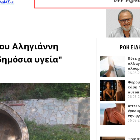
του Αληγιάννη
ΡΟΗ ΕΙΔ
δημόσια υγεία"
Πότε 
αλλαγ
αλουμ
06-08-
Φερομ
τάση 
αυτοπ
06-08-
After 
έγκαυμ
την φ
06-08-
Trends