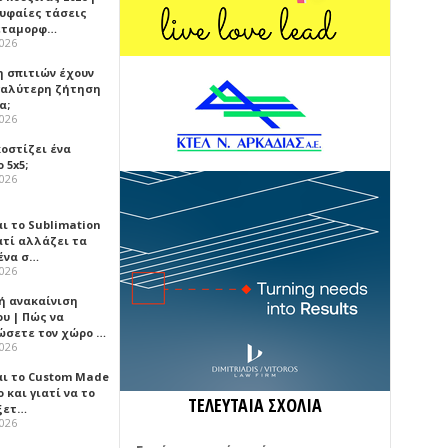
ρυφαίες τάσεις
εταμορφ…
2026
η σπιτιών έχουν
γαλύτερη ζήτηση
α;
2026
κοστίζει ένα
 5x5;
2026
αι το Sublimation
ατί αλλάζει τα
ένα σ…
2026
ή ανακαίνιση
υ | Πώς να
ώσετε τον χώρο …
2026
αι το Custom Made
 και γιατί να το
ΤΕΛΕΥΤΑΙΑ ΣΧΟΛΙΑ
ξετ…
2026