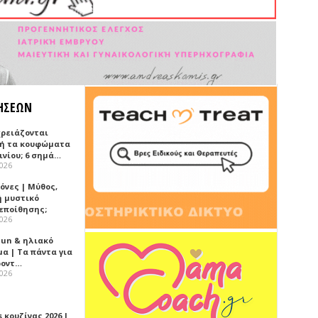
ΗΣΕΩΝ
χρειάζονται
ή τα κουφώματα
ινίου; 6 σημά…
2026
όνες | Μύθος,
ή μυστικό
εποίθησης;
2026
Sun & ηλιακό
α | Τα πάντα για
ροντ…
2026
 κουζίνας 2026 |