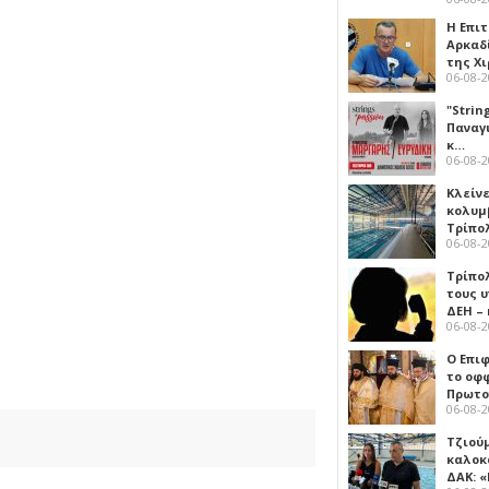
Η Επι
Αρκαδ
της Χ
06-08-
"Strin
Παναγ
κ…
06-08-
Κλείν
κολυμ
Τρίπο
06-08-
Τρίπο
τους 
ΔΕΗ –
06-08-
Ο Επι
το οφφ
Πρωτο
06-08-
Τζιού
καλοκ
ΔΑΚ: 