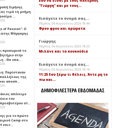
Εσύ να είσαι με τους πολέμους
"Γιώργη" και με τους…
τροπή Ειρήνης
ίας τιμά τη μνήμη
ιροσίμα …
Εισάγετε το όνομά σας...
2026
Πέμπτη, 06 Αυγούστου 2026 18:44
Φρου φρου και αρώματα
gs of Passion": Ο
ιώτης Μάργαρης
Γιώργης
2026
Πέμπτη, 06 Αυγούστου 2026 18:25
ει προσωρινά το
Μιλάνε και τα κουκούδια
βητήριο στην
λη - Θα επα…
2026
Εισάγετε το όνομά σας...
Πέμπτη, 06 Αυγούστου 2026 18:16
λη: Παρίσταναν
11:25 Εσυ ξέρω τι θέλεις. Άντε μη το
υπαλλήλους της
πω και…
 και αποσπ…
2026
ΔΗΜΟΦΙΛΕΣΤΕΡΑ ΕΒΔΟΜΑΔΑΣ
φάνιος απένειμε
ίκιο του
πρεσβυτέρου στ…
2026
μης για το πρώτο
αιρινό Camp στο
«Η επιτ…