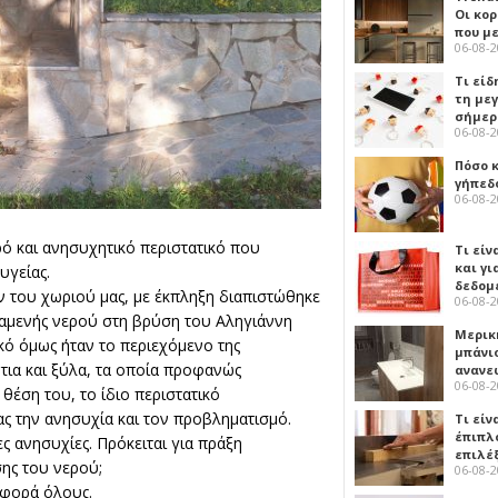
Οι κο
που μ
06-08-
Τι είδ
τη με
σήμερ
06-08-
Πόσο 
γήπεδο
06-08-
ρό και ανησυχητικό περιστατικό που
Τι είν
και γι
υγείας.
δεδομ
 του χωριού μας, με έκπληξη διαπιστώθηκε
06-08-
ξαμενής νερού στη βρύση του Αληγιάννη
Μερικ
ικό όμως ήταν το περιεχόμενο της
μπάνιο
ντια και ξύλα, τα οποία προφανώς
ανανε
06-08-
θέση του, το ίδιο περιστατικό
ας την ανησυχία και τον προβληματισμό.
Τι είν
έπιπλο
ς ανησυχίες. Πρόκειται για πράξη
επιλέ
ης του νερού;
06-08-
αφορά όλους.