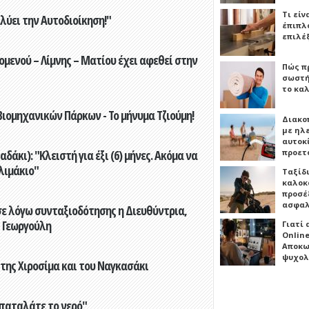
Τι είν
ύει την Αυτοδιοίκηση!"
έπιπλο
επιλέ
ενού – Λίμνης – Ματίου έχει αφεθεί στην
Πώς πρ
σωστή
το καλ
ιομηχανικών Πάρκων - Το μήνυμα Τζιούμη!
Διακο
με ηλ
αυτοκ
προετ
άκι): "Κλειστή για έξι (6) μήνες. Ακόμα να
λιμάκιο"
Ταξίδ
καλοκ
προσέξ
ασφαλ
ε λόγω συνταξιοδότησης η Διευθύντρια,
 Γεωργούλη
Γιατί
Online
Αποκω
ψυχολ
 της Χιροσίμα και του Ναγκασάκι
παταλάτε το νερό"