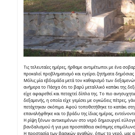
Τις τελευταίες ημέρες, ήρθαμε αντιμέτωποι με ένα σοβα
προκαλεί προβληματισμό και εγείρει ζητήματα δημόσιας 
Μόλις μία εβδομάδα μετά τον καθαρισμό των δεξαμενών
ανήμερα το Πάσχα ότι το βαρύ μεταλλικό καπάκι της δε
είχε αφαιρεθεί και πεταχτεί δίπλα της. Το πιο ανησυχητ
δεξαμενής, η οποία είχε γεμίσει με ογκώδεις πέτρες, γά
πετάχτηκαν σκόπιμα. Αφού τοποθετήθηκε το καπάκι στη 
επαναλήφθηκε και το βράδυ της ίδιας ημέρας, εντείνοντ
Η ρίψη ξένων αντικειμένων στο νερό δημιουργεί εύλογε
βανδαλισμού ή για μια προσπάθεια σκόπιμης επιμόλυνσ
Η προστασία των βασικών αγαθών, όπως το νερό, μας 