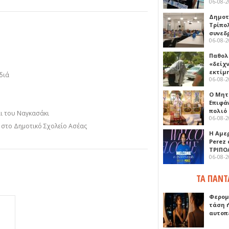
06-08-
Δημοτ
Τρίπο
συνεδ
06-08-
Παθολ
«δείχ
εκτίμ
διά
06-08-
Ο Μητ
Επιφά
πολιό
αι του Ναγκασάκι
06-08-
η στο Δημοτικό Σχολείο Ασέας
Η Αμε
Perez
ΤΡΙΠΟ
06-08-
ΤΑ ΠΑΝΤ
Φερομ
τάση 
αυτοπ