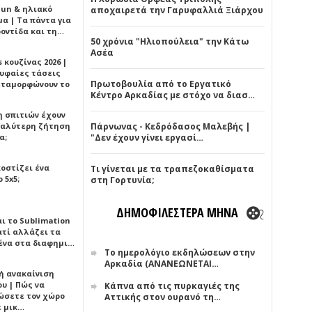
Sun & ηλιακό
αποχαιρετά την Γαρυφαλλιά Ξιάρχου
α | Τα πάντα για
ροντίδα και τη…
50 χρόνια "Ηλιοπούλεια" την Κάτω
Ασέα
 κουζίνας 2026 |
ρυφαίες τάσεις
Πρωτοβουλία από το Εργατικό
εταμορφώνουν το
Κέντρο Αρκαδίας με στόχο να διασ…
η σπιτιών έχουν
γαλύτερη ζήτηση
Πάρνωνας - Κεδρόδασος Μαλεβής |
α;
"Δεν έχουν γίνει εργασί…
κοστίζει ένα
Τι γίνεται με τα τραπεζοκαθίσματα
 5x5;
στη Γορτυνία;
ΔΗΜΟΦΙΛΕΣΤΕΡΑ ΜΗΝΑ
αι το Sublimation
ατί αλλάζει τα
ένα στα διαφημι…
Το ημερολόγιο εκδηλώσεων στην
Αρκαδία (ΑΝΑΝΕΩΝΕΤΑΙ…
ή ανακαίνιση
υ | Πώς να
Κάπνα από τις πυρκαγιές της
ώσετε τον χώρο
Αττικής στον ουρανό τη…
ε μικ…