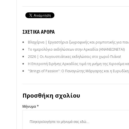
ΣΧΕΤΙΚΆ ΆΡΘΡΑ
Βλαχέρνα | Εργαστήρια ζωγραφικής και ρομποτικής για παι
Το ημερολόγιο εκδηλώσεων στην Αρκαδία (ΑΝΑΝΕΩΝΕΤΑΙ)
2026 | Οι Αυγουστιάτικες εκδηλώσεις στο χωριό Πιάνα!
Η Επιτροπή Ειρήνης Αρκαδίας τιμά τη μνήμη της Χιροσίμα κ
"Strings of Passion": Ο Παναγιώτης Μάργαρης και η Ευρυδίκ
Προσθήκη σχολίου
Μήνυμα *