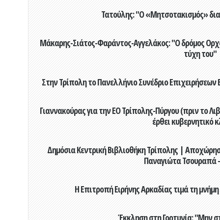
Τατούλης: "Ο «Μητσοτακισμός» διαλ
Μάκαρης-Σιάτος-Φαράντος-Αγγελάκος: "Ο δρόμος Ορχομ
τύχη του"
Στην Τρίπολη το Πανελλήνιο Συνέδριο Επιχειρήσεων Β
Γιαννακούρας για την EO Τρίπολης-Πύργου (πριν το Λιβαδ
έρθει κυβερνητικό κ
Δημόσια Κεντρική Βιβλιοθήκη Τρίπολης | Αποχώρησ
Παναγιώτα Τσουραπά -
Η Επιτροπή Ειρήνης Αρκαδίας τιμά τη μνήμη
Έκκληση στη Γορτυνία: "Μην σ