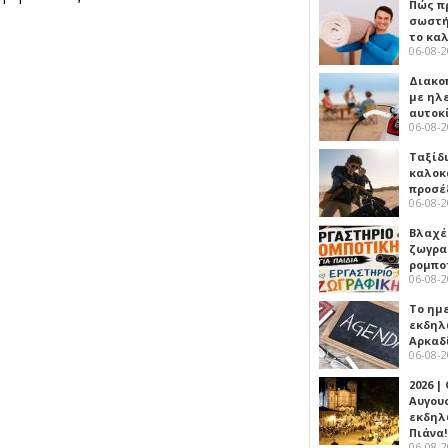
Πώς πρ
σωστή
το κα
06-08-
Διακο
με ηλ
αυτοκ
06-08-
Ταξίδ
καλοκ
προσέ
06-08-
Βλαχέ
ζωγρα
ρομπο
06-08-
Το ημ
εκδηλ
Αρκαδ
06-08-
2026 |
Αυγου
εκδηλ
Πιάνα!
06-08-