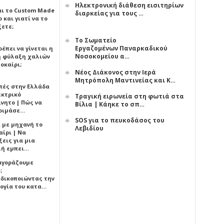
Ηλεκτρονική διάθεση εισιτηρίων
αι το Custom Made
διαρκείας για τους …
 και γιατί να το
ξετε;
Το Σωματείο
Εργαζομένων Παναρκαδικού
έπει να γίνεται η
Νοσοκομείου α…
 φύλαξη χαλιών
οκαίρι;
Νέος Διάκονος στην Ιερά
Μητρόπολη Μαντινείας και Κ…
πές στην Ελλάδα
εκτρικό
Τραγική ειρωνεία στη φωτιά στα
ίνητο | Πώς να
Βίλια | Κάηκε το σπ…
οιμάσε…
SOS για το πευκοδάσος του
ι με μηχανή το
Λεβιδίου
αίρι | Να
εις για μια
ή εμπει…
 αγοράζουμε
;
δικοποιώντας την
ογία του κατα…