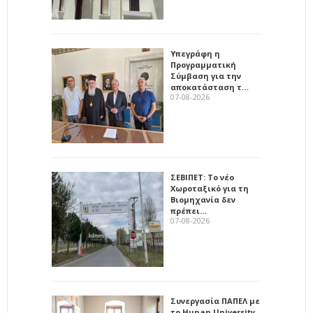
Υπεγράφη η
Προγραμματική
Σύμβαση για την
αποκατάσταση τ…
07-08-2026
ΣΕΒΙΠΕΤ: Το νέο
Χωροταξικό για τη
Βιομηχανία δεν
πρέπει…
07-08-2026
Συνεργασία ΠΑΠΕΛ με
το Hunan University