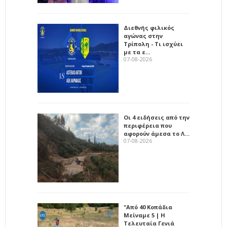
Διεθνής φιλικός
αγώνας στην
Τρίπολη - Τι ισχύει
με τα ε…
07-08-2026
Οι 4 ειδήσεις από την
περιφέρεια που
αφορούν άμεσα το Λ…
07-08-2026
"Από 40 Κοπάδια
Μείναμε 5 | Η
Τελευταία Γενιά