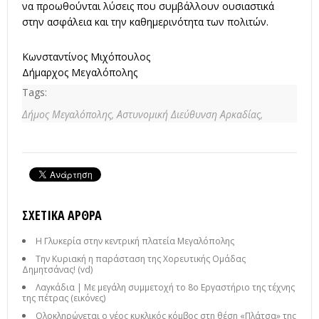
να προωθούνται λύσεις που συμβάλλουν ουσιαστικά
στην ασφάλεια και την καθημερινότητα των πολιτών.
Κωνσταντίνος Μιχόπουλος
Δήμαρχος Μεγαλόπολης
Tags:
Δήμος Μεγαλόπολης,
Αστυνομική Διεύθυνση Αρκαδίας,
ΣΧΕΤΙΚΆ ΆΡΘΡΑ
Η Γλυκερία στην κεντρική πλατεία Μεγαλόπολης
Την Κυριακή η παράσταση της Χορευτικής Ομάδας
Δημητσάνας! (vd)
Λαγκάδια | Με μεγάλη συμμετοχή το 8ο Εργαστήριο της τέχνης
της πέτρας (εικόνες)
Ολοκληρώνεται ο νέος κυκλικός κόμβος στη θέση «Πλάτσα» της