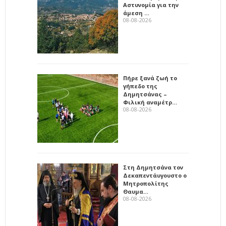
Αστυνομία για την
άμεση …
08-08-2026
Πήρε ξανά ζωή το
γήπεδο της
Δημητσάνας –
Φιλική αναμέτρ…
08-08-2026
Στη Δημητσάνα τον
Δεκαπεντάυγουστο ο
Μητροπολίτης
Θαυμα…
08-08-2026