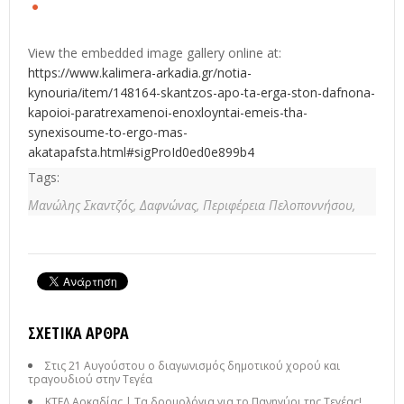
View the embedded image gallery online at:
https://www.kalimera-arkadia.gr/notia-
kynouria/item/148164-skantzos-apo-ta-erga-ston-dafnona-
kapoioi-paratrexamenoi-enoxloyntai-emeis-tha-
synexisoume-to-ergo-mas-
akatapafsta.html#sigProId0ed0e899b4
Tags:
Μανώλης Σκαντζός,
Δαφνώνας,
Περιφέρεια Πελοποννήσου,
ΣΧΕΤΙΚΆ ΆΡΘΡΑ
Στις 21 Αυγούστου ο διαγωνισμός δημοτικού χορού και
τραγουδιού στην Τεγέα
ΚΤΕΛ Αρκαδίας | Τα δρομολόγια για το Πανηγύρι της Τεγέας!