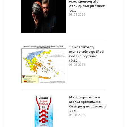
νέος προπονητής
στην ομάδα μπάσκετ
το…
08-08-2026
Σε κατάσταση
κινητοποίησης (Red
Code) η Γορτυνία
(9.8.2…
08-08-2026
Μεταφέρεται στο
Μαλλιαροπούλειο
Θέατρο η παράσταση
«Τα …
08-08-2026