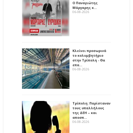
Ο Παναγιώτης
Μάργαρης κ…
06-08-2026
Κλείνει προσωρινά
το κολυμβητήριο
στην Τρίπολη - Θα
επα…
06-08-2026
Τρίπολη: Παρίσταναν
τους υπαλλήλους
της ΔΕΗ – και
αποσπ…
06-08-2026