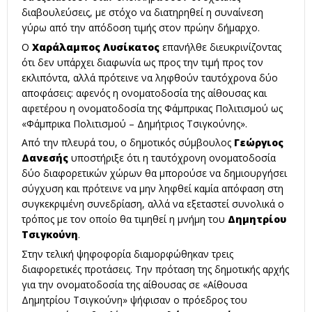
διαβουλεύσεις, με στόχο να διατηρηθεί η συναίνεση
γύρω από την απόδοση τιμής στον πρώην δήμαρχο.
Ο
Χαράλαμπος Λυσίκατος
επανήλθε διευκρινίζοντας
ότι δεν υπάρχει διαφωνία ως προς την τιμή προς τον
εκλιπόντα, αλλά πρότεινε να ληφθούν ταυτόχρονα δύο
αποφάσεις: αφενός η ονοματοδοσία της αίθουσας και
αφετέρου η ονοματοδοσία της Φάμπρικας Πολιτισμού ως
«Φάμπρικα Πολιτισμού – Δημήτριος Τσιγκούνης».
Από την πλευρά του, ο δημοτικός σύμβουλος
Γεώργιος
Δανεσής
υποστήριξε ότι η ταυτόχρονη ονοματοδοσία
δύο διαφορετικών χώρων θα μπορούσε να δημιουργήσει
σύγχυση και πρότεινε να μην ληφθεί καμία απόφαση στη
συγκεκριμένη συνεδρίαση, αλλά να εξεταστεί συνολικά ο
τρόπος με τον οποίο θα τιμηθεί η μνήμη του
Δημητρίου
Τσιγκούνη
.
Στην τελική ψηφοφορία διαμορφώθηκαν τρεις
διαφορετικές προτάσεις. Την πρόταση της δημοτικής αρχής
για την ονοματοδοσία της αίθουσας σε «Αίθουσα
Δημητρίου Τσιγκούνη» ψήφισαν ο πρόεδρος του