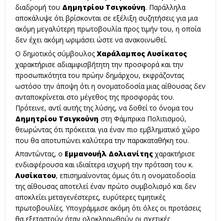
διαδρομή του
Δημητρίου Τσιγκούνη
. Παράλληλα
αποκάλυψε ότι βρίσκονται σε εξέλιξη συζητήσεις για μια
ακόμη μεγαλύτερη πρωτοβουλία προς τιμήν του, η οποία
δεν έχει ακόμη ωριμάσει ώστε να ανακοινωθεί.
Ο δημοτικός σύμβουλος
Χαράλαμπος Λυσίκατος
χαρακτήρισε αδιαμφισβήτητη την προσφορά και την
προσωπικότητα του πρώην δημάρχου, εκφράζοντας
ωστόσο την άποψη ότι η ονοματοδοσία μιας αίθουσας δεν
ανταποκρίνεται στο μέγεθος της προσφοράς του.
Πρότεινε, αντί αυτής της λύσης, να δοθεί το όνομα του
Δημητρίου Τσιγκούνη
στη Φάμπρικα Πολιτισμού,
θεωρώντας ότι πρόκειται για έναν πιο εμβληματικό χώρο
που θα αποτυπώνει καλύτερα την παρακαταθήκη του.
Απαντώντας, ο
Εμμανουήλ Δολιανίτης
χαρακτήρισε
ενδιαφέρουσα και ιδιαίτερα ισχυρή την πρόταση του κ.
Λυσίκατου
, επισημαίνοντας όμως ότι η ονοματοδοσία
της αίθουσας αποτελεί έναν πρώτο συμβολισμό και δεν
αποκλείει μεταγενέστερες, ευρύτερες τιμητικές
πρωτοβουλίες. Υπογράμμισε ακόμη ότι όλες οι προτάσεις
θα εξεταστούν όταν ολοκληρωθούν οι σχετικές