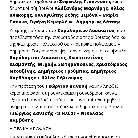
Δημοτικού Συμβουλίου
Σοφοκλής Γιαννούσης
και οι
δημοτικοί σύμβουλοι
Αλέξανδρος Μαρνέρης
,
Ηλίας
Κόκκορης
,
Παναγιώτης Στόης
,
Σιμόνα – Μαρία
Τσούκα
,
Ειρήνη Κεμερλή
και
Δημήτριος Λάτσης
.
Υπέρ της πρότασης του
Χαράλαμπου Λυσίκατου
, που
προέβλεπε τόσο την ονοματοδοσία της αίθουσας όσο και
της Φάμπρικας Πολιτισμού σε «Φάμπρικα Πολιτισμού –
Δημήτριος Τσιγκούνης», ψήφισαν οι δημοτικοί σύμβουλοι
Χαράλαμπος Λυσίκατος
,
Κωνσταντίνος
Διαμαντής
,
Μιχαήλ Σωτηρόπουλος
,
Χριστόφορος
Ντουζένης
,
Δημήτριος Τρούμπας
,
Δημήτριος
Καρδάσης
και
Ηλίας Πήλιουρας
.
Την πρόταση του
Γεώργιου Δανεσή
να μην ληφθεί
καμία απόφαση στη συγκεκριμένη συνεδρίαση και να
εξεταστεί συνολικά ο τρόπος με τον οποίο θα τιμηθεί η
μνήμη του εκλιπόντος στήριξαν οι δημοτικοί σύμβουλοι
Γεώργιος Δανεσής
και
Ηλίας – Νικόλαος
Καμβύσης
.
Η ΤΕΛΙΚΗ ΑΠΟΦΑΣΗ
Το Δημοτικό Συμβούλιο Νότιας Κυνουρίας αποφάσισε...