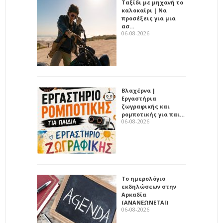
Ταξίδι με μηχανή το
καλοκαίρι | Να
προσέξεις για μια
ασ…
06-08-2026
Βλαχέρνα |
Εργαστήρια
ζωγραφικής και
ρομποτικής για παι…
06-08-2026
Το ημερολόγιο
εκδηλώσεων στην
Αρκαδία
(ΑΝΑΝΕΩΝΕΤΑΙ)
06-08-2026