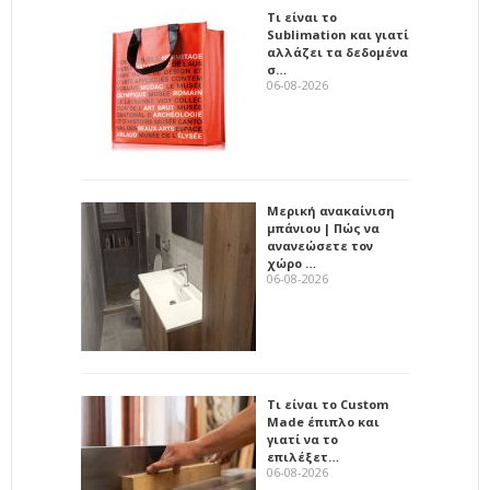
Τι είναι το
Sublimation και γιατί
αλλάζει τα δεδομένα
σ…
06-08-2026
Μερική ανακαίνιση
μπάνιου | Πώς να
ανανεώσετε τον
χώρο …
06-08-2026
Τι είναι το Custom
Made έπιπλο και
γιατί να το
επιλέξετ…
06-08-2026