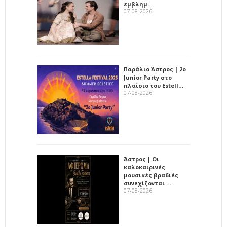
εμβλημ…
07-08-2026
Παράλιο Άστρος | 2ο
Junior Party στο
πλαίσιο του Estell…
07-08-2026
Άστρος | Οι
καλοκαιρινές
μουσικές βραδιές
συνεχίζονται …
07-08-2026