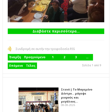
Διαβάστε περισσότερα...
Συνδρομή σε αυτήν την τροφοδοσία RSS
Έναρξη
Προηγούμενο
1
2
3
…
Σελίδα 1 από 9
Επόμενο
Τέλος
Στενό | Το Μαγεμένο
Δέντρο… μάγεψε
μικρούς και
μεγάλους…
08-08-2026