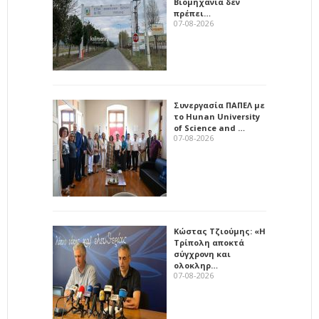
Βιομηχανία δεν
πρέπει…
07-08-2026
Συνεργασία ΠΑΠΕΛ με
το Hunan University
of Science and …
07-08-2026
Κώστας Τζιούμης: «Η
Τρίπολη αποκτά
σύγχρονη και
ολοκληρ…
07-08-2026