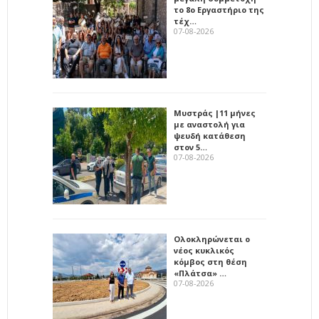
το 8ο Εργαστήριο της
τέχ…
07-08-2026
Μυστράς |11 μήνες
με αναστολή για
ψευδή κατάθεση
στον 5…
07-08-2026
Ολοκληρώνεται ο
νέος κυκλικός
κόμβος στη θέση
«Πλάτσα» …
07-08-2026