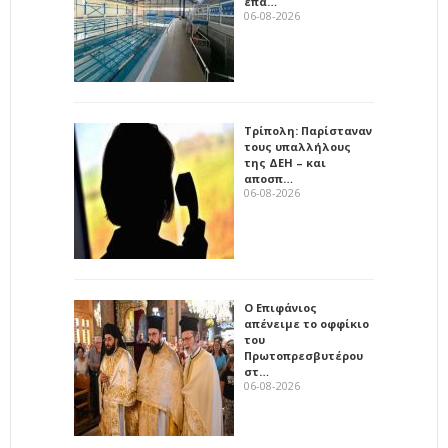
επα…
06-08-2026
Τρίπολη: Παρίσταναν
τους υπαλλήλους
της ΔΕΗ – και
αποσπ…
06-08-2026
Ο Επιφάνιος
απένειμε το οφφίκιο
του
Πρωτοπρεσβυτέρου
στ…
06-08-2026