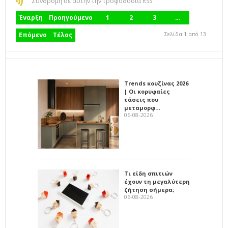
Συνδρομή σε αυτήν την τροφοδοσία RSS
Έναρξη
Προηγούμενο
1
2
3
…
Σελίδα 1 από 13
Επόμενο
Τέλος
Trends κουζίνας 2026
| Οι κορυφαίες
τάσεις που
μεταμορφ…
06-08-2026
Τι είδη σπιτιών
έχουν τη μεγαλύτερη
ζήτηση σήμερα;
06-08-2026