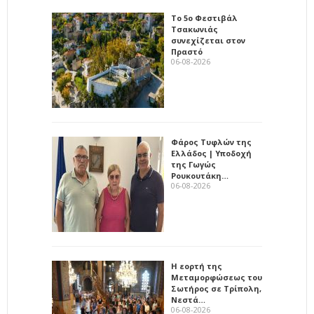
Το 5ο Φεστιβάλ
Τσακωνιάς
συνεχίζεται στον
Πραστό
06-08-2026
Φάρος Τυφλών της
Ελλάδος | Υποδοχή
της Γωγώς
Ρουκουτάκη…
06-08-2026
Η εορτή της
Μεταμορφώσεως του
Σωτήρος σε Τρίπολη,
Νεστά…
06-08-2026