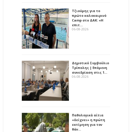
Τζιούμης για το
πρώτο καλοκαιρινό
Camp στο ΔΑΚ: «Η
επιτ…
06-08-2026
Δημοτικό Συμβούλιο
Τρίπολης | Επόμενη
συνεδρίαση στις 1…
06-08-2026
Παθολογικά αίτια
«δείχνει» η πρώτη
εκτίμηση για τον
θάν…