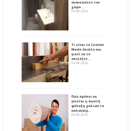
ανανεώσετε τον
χώρο …
06-08-2026
Τι είναι το Custom
Made έπιπλο και
γιατί να το
επιλέξετ…
06-08-2026
Πώς πρέπει να
γίνεται η σωστή
φύλαξη χαλιών το
καλοκαίρ…
06-08-2026