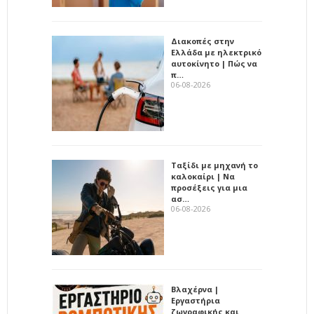
Διακοπές στην
Ελλάδα με ηλεκτρικό
αυτοκίνητο | Πώς να
π…
06-08-2026
Ταξίδι με μηχανή το
καλοκαίρι | Να
προσέξεις για μια
ασ…
06-08-2026
Βλαχέρνα |
Εργαστήρια
ζωγραφικής και