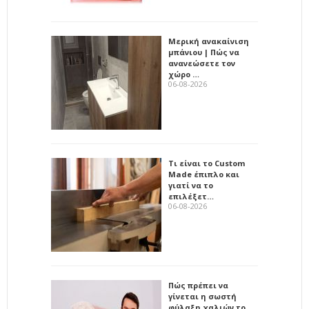
Μερική ανακαίνιση
μπάνιου | Πώς να
ανανεώσετε τον
χώρο …
06-08-2026
Τι είναι το Custom
Made έπιπλο και
γιατί να το
επιλέξετ…
06-08-2026
Πώς πρέπει να
γίνεται η σωστή
φύλαξη χαλιών το