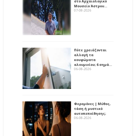
στο Αρχαιολογικό
Μουσείο Άστρου…
07-08-2026
Πότε χρειάζονται
αλλαγή τα
κουφώματα
αλουμινίου; 6 σημά…
06-08-2026
Φερομόνες | Μύθος,
τάση ή μυστικό
αυτοπεποίθησης;
06-08-2026