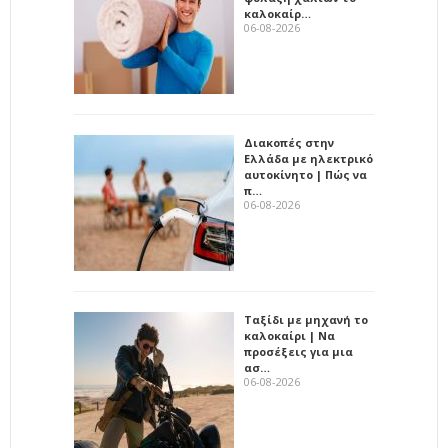
καλοκαίρ…
06-08-2026
Διακοπές στην
Ελλάδα με ηλεκτρικό
αυτοκίνητο | Πώς να
π…
06-08-2026
Ταξίδι με μηχανή το
καλοκαίρι | Να
προσέξεις για μια
ασ…
06-08-2026