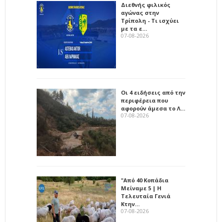
Διεθνής φιλικός
αγώνας στην
Τρίπολη - Τι ισχύει
με τα ε…
07-08-2026
Οι 4 ειδήσεις από την
περιφέρεια που
αφορούν άμεσα το Λ…
07-08-2026
"Από 40 Κοπάδια
Μείναμε 5 | Η
Τελευταία Γενιά
Κτην…
07-08-2026