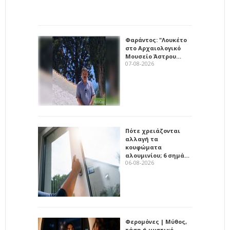
Φαράντος: "Λουκέτο
στο Αρχαιολογικό
Μουσείο Άστρου…
07-08-2026
Πότε χρειάζονται
αλλαγή τα
κουφώματα
αλουμινίου; 6 σημά…
06-08-2026
Φερομόνες | Μύθος,
τάση ή μυστικό