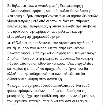
Σε δηλώσεις του, ο Αναπληρωτής Περιφερειάρχη
Πελοποννήσου Χρήστος Λαμπρόπουλος έκανε λόγο για
«ιστορική ημέρα» επισημαίνοντας πως «αιτήματα δεκαετιών
γίνονται πράξη μετά από συντονισμένες και επίμονες
ενέργειες της Περιφέρειας, η οποία ανέλαβε την υποβολή
της πρότασης, την ωρίμανση των μελετών και την
εξασφάλιση της χρηματοδότησης».
«Η εξέλιξη αυτή αποδεικνύει τον στρατηγικό σχεδιασμό
και τη μέθοδο που ακολουθείται στην Περιφέρεια
Πελοποννήσου, υπό την καθοδήγηση του Περιφερειάρχη
Δημήτρη Πτωχού: τεκμηριωμένες προτάσεις, διεκδίκηση
πόρων, αξιοποίηση εθνικών και ευρωπαϊκών εργαλείων
και κυρίως η επιμονή να προχωρήσουν έργα που θα
αλλάξουν την καθημερινότητα των πολιτών και θα
δώσουν νέα ώθηση στην ανάπτυξη.
Τα έργα που χρηματοδοτούνται καλύπτουν ένα ευρύ
φάσμα κρίσιμων τομέων – από τις υποδομές και τις
μεταφορές μέχρι την εκπαίδευση, την κοινωνική μέριμνα,
τον ψηφιακό μετασχηματισμό και την αναβάθμιση των