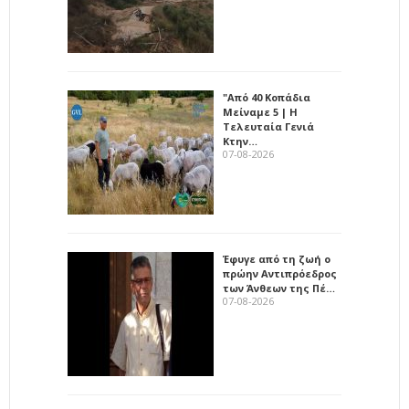
"Από 40 Κοπάδια
Μείναμε 5 | Η
Τελευταία Γενιά
Κτην…
07-08-2026
Έφυγε από τη ζωή ο
πρώην Αντιπρόεδρος
των Άνθεων της Πέ…
07-08-2026