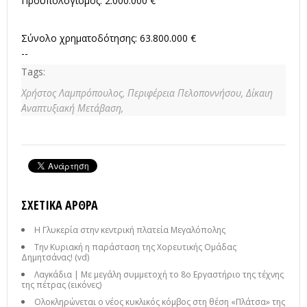
Προϋπολογισμός: 2.000.000 €
Σύνολο χρηματοδότησης: 63.800.000 €
--
Tags:
Χρήστος Λαμπρόπουλος,
Περιφέρεια Πελοποννήσου,
Δίκαιη
Αναπτυξιακή Μετάβαση,
ΣΧΕΤΙΚΆ ΆΡΘΡΑ
Η Γλυκερία στην κεντρική πλατεία Μεγαλόπολης
Την Κυριακή η παράσταση της Χορευτικής Ομάδας
Δημητσάνας! (vd)
Λαγκάδια | Με μεγάλη συμμετοχή το 8ο Εργαστήριο της τέχνης
της πέτρας (εικόνες)
Ολοκληρώνεται ο νέος κυκλικός κόμβος στη θέση «Πλάτσα» της