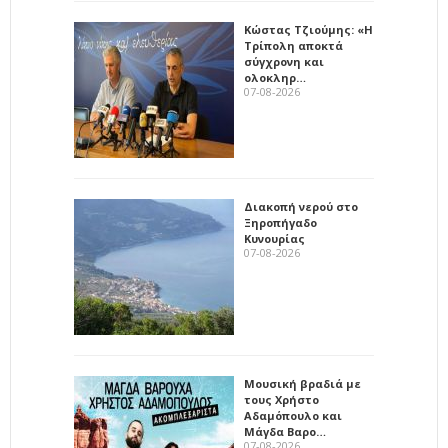
Κώστας Τζιούμης: «Η
Τρίπολη αποκτά
σύγχρονη και
ολοκληρ…
07-08-2026
Διακοπή νερού στο
Ξηροπήγαδο
Κυνουρίας
07-08-2026
Μουσική βραδιά με
τους Χρήστο
Αδαμόπουλο και
Μάγδα Βαρο…
07-08-2026