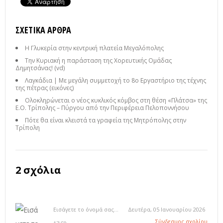
ΣΧΕΤΙΚΆ ΆΡΘΡΑ
Η Γλυκερία στην κεντρική πλατεία Μεγαλόπολης
Την Κυριακή η παράσταση της Χορευτικής Ομάδας
Δημητσάνας! (vd)
Λαγκάδια | Με μεγάλη συμμετοχή το 8ο Εργαστήριο της τέχνης
της πέτρας (εικόνες)
Ολοκληρώνεται ο νέος κυκλικός κόμβος στη θέση «Πλάτσα» της
Ε.Ο. Τρίπολης – Πύργου από την Περιφέρεια Πελοποννήσου
Πότε θα είναι κλειστά τα γραφεία της Μητρόπολης στην
Τρίπολη
2 σχόλια
Εισάγετε το όνομά σας...
Δευτέρα, 05 Ιανουαρίου 2026
Σύνδεσμος σχολίου