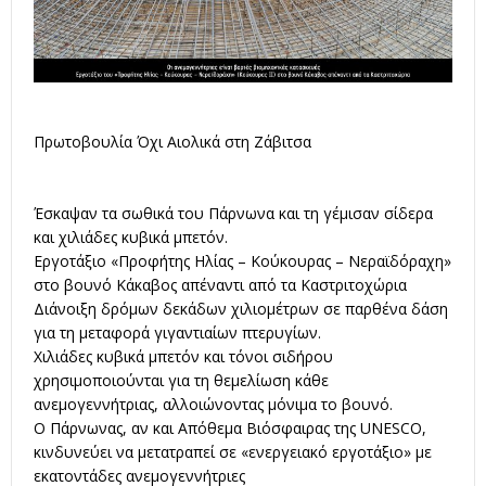
Πρωτοβουλία Όχι Αιολικά στη Ζάβιτσα
Έσκαψαν τα σωθικά του Πάρνωνα και τη γέμισαν σίδερα
και χιλιάδες κυβικά μπετόν.
Εργοτάξιο «Προφήτης Ηλίας – Κούκουρας – Νεραϊδόραχη»
στο βουνό Κάκαβος απέναντι από τα Καστριτοχώρια
Διάνοιξη δρόμων δεκάδων χιλιομέτρων σε παρθένα δάση
για τη μεταφορά γιγαντιαίων πτερυγίων.
Χιλιάδες κυβικά μπετόν και τόνοι σιδήρου
χρησιμοποιούνται για τη θεμελίωση κάθε
ανεμογεννήτριας, αλλοιώνοντας μόνιμα το βουνό.
Ο Πάρνωνας, αν και Απόθεμα Βιόσφαιρας της UNESCO,
κινδυνεύει να μετατραπεί σε «ενεργειακό εργοτάξιο» με
εκατοντάδες ανεμογεννήτριες