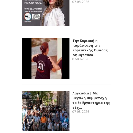
07-08-2026
Την Κυριακή η
παράσταση της
Χορευτικής Ομάδας
Δημητσάνα…
07-08-2026
Λαγκάδια | Με
μεγάλη συμμετοχή
το 8ο Εργαστήριο της
τέχ…
07-08-2026