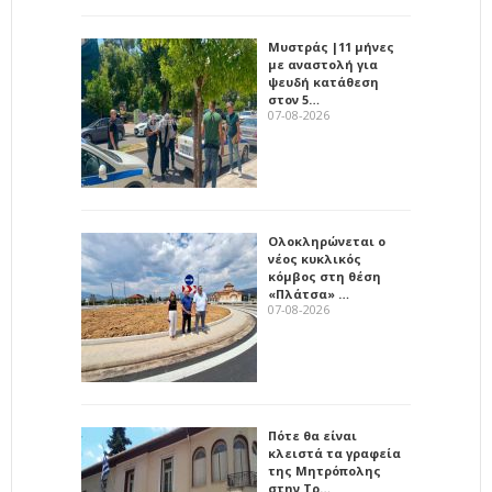
Μυστράς |11 μήνες
με αναστολή για
ψευδή κατάθεση
στον 5…
07-08-2026
Ολοκληρώνεται ο
νέος κυκλικός
κόμβος στη θέση
«Πλάτσα» …
07-08-2026
Πότε θα είναι
κλειστά τα γραφεία
της Μητρόπολης
στην Τρ…