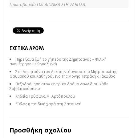
Πρωτοβουλία ΟΧΙ ΑΙΟΛΙΚΑ ΣΤΗ ΖΑΒΙΤΣΑ,
ΣΧΕΤΙΚΆ ΆΡΘΡΑ
Πήρε ξανά ζωή το γήπεδο της Δημητσάνας – Φιλική
αναμέτρηση με 9 γκολ! (vd)
Στη Δημητσάνα τον Δεκαπεντάυγουστο ο Μητροπολίτης
Θαυμακού και Καθηγούμενο της Μονής Πετράκη κ. Ιάκωβος
Πεζοδρόμηση στον κεντρικό δρόμο Λεωνιδίου κάθε
Σαββατοκύριακο
Κηδεία Τρύφωνα Μ. Αρτόπουλου
"Τέλος η παιδική χαρά στη Ζάτουνα"
Προσθήκη σχολίου