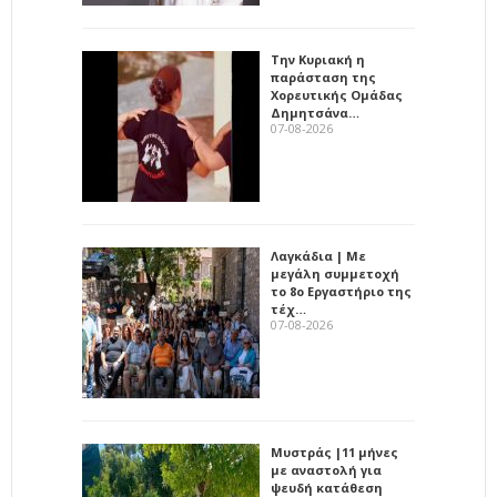
Την Κυριακή η
παράσταση της
Χορευτικής Ομάδας
Δημητσάνα…
07-08-2026
Λαγκάδια | Με
μεγάλη συμμετοχή
το 8ο Εργαστήριο της
τέχ…
07-08-2026
Μυστράς |11 μήνες
με αναστολή για
ψευδή κατάθεση