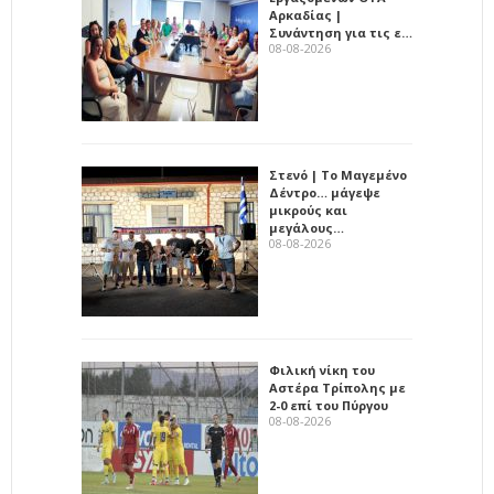
Αρκαδίας |
Συνάντηση για τις ε…
08-08-2026
Στενό | Το Μαγεμένο
Δέντρο… μάγεψε
μικρούς και
μεγάλους…
08-08-2026
Φιλική νίκη του
Αστέρα Τρίπολης με
2-0 επί του Πύργου
08-08-2026