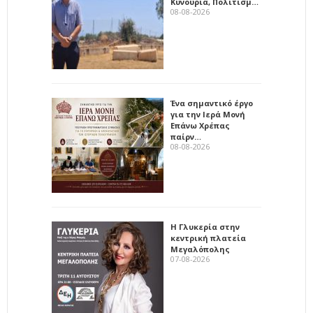
Κυνουρία, Πολιτισμ…
08-08-2026
Ένα σημαντικό έργο
για την Ιερά Μονή
Επάνω Χρέπας
παίρν…
08-08-2026
Η Γλυκερία στην
κεντρική πλατεία
Μεγαλόπολης
07-08-2026