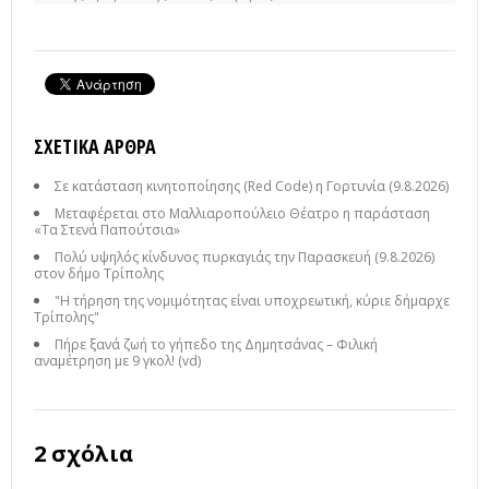
ΣΧΕΤΙΚΆ ΆΡΘΡΑ
Σε κατάσταση κινητοποίησης (Red Code) η Γορτυνία (9.8.2026)
Μεταφέρεται στο Μαλλιαροπούλειο Θέατρο η παράσταση
«Τα Στενά Παπούτσια»
Πολύ υψηλός κίνδυνος πυρκαγιάς την Παρασκευή (9.8.2026)
στον δήμο Τρίπολης
"Η τήρηση της νομιμότητας είναι υποχρεωτική, κύριε δήμαρχε
Τρίπολης"
Πήρε ξανά ζωή το γήπεδο της Δημητσάνας – Φιλική
αναμέτρηση με 9 γκολ! (vd)
2 σχόλια