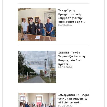
Υπεγράφη η
Προγραμματική
Σύμβαση για την
αποκατάσταση τ…
07-08-2026
ΣΕΒΙΠΕΤ: Το νέο
Χωροταξικό για τη
Βιομηχανία δεν
πρέπει…
07-08-2026
Συνεργασία ΠΑΠΕΛ με
το Hunan University
of Science and …
07-08-2026