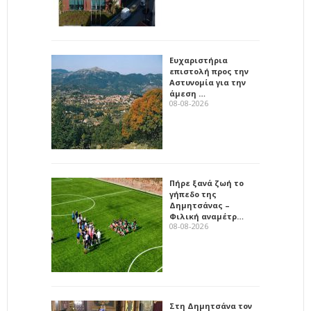
Ευχαριστήρια
επιστολή προς την
Αστυνομία για την
άμεση …
08-08-2026
Πήρε ξανά ζωή το
γήπεδο της
Δημητσάνας –
Φιλική αναμέτρ…
08-08-2026
Στη Δημητσάνα τον