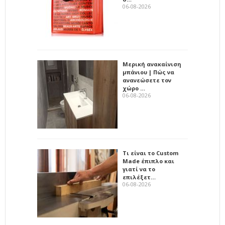
06-08-2026
Μερική ανακαίνιση
μπάνιου | Πώς να
ανανεώσετε τον
χώρο …
06-08-2026
Τι είναι το Custom
Made έπιπλο και
γιατί να το
επιλέξετ…
06-08-2026