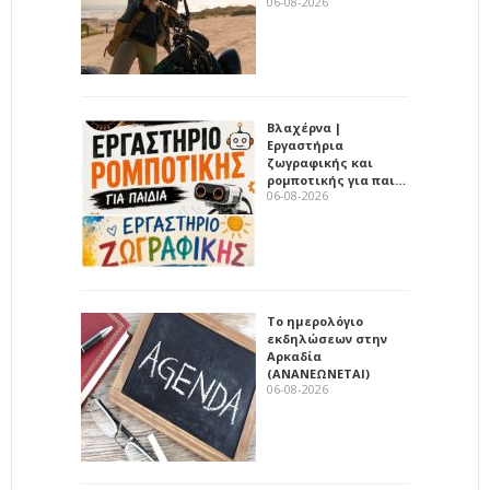
06-08-2026
Βλαχέρνα |
Εργαστήρια
ζωγραφικής και
ρομποτικής για παι…
06-08-2026
Το ημερολόγιο
εκδηλώσεων στην
Αρκαδία
(ΑΝΑΝΕΩΝΕΤΑΙ)
06-08-2026