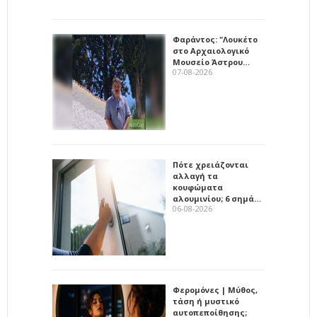
Φαράντος: "Λουκέτο
στο Αρχαιολογικό
Μουσείο Άστρου…
07-08-2026
Πότε χρειάζονται
αλλαγή τα
κουφώματα
αλουμινίου; 6 σημά…
06-08-2026
Φερομόνες | Μύθος,
τάση ή μυστικό
αυτοπεποίθησης;