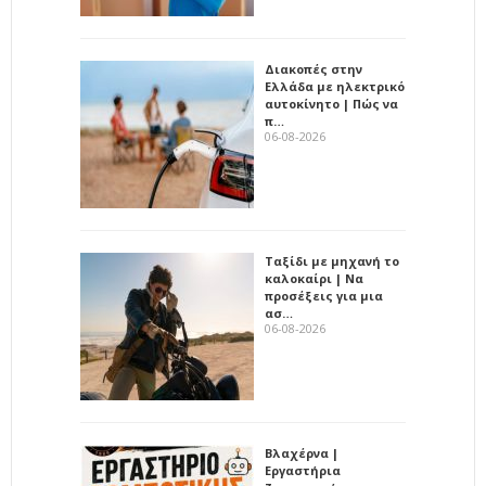
Διακοπές στην
Ελλάδα με ηλεκτρικό
αυτοκίνητο | Πώς να
π…
06-08-2026
Ταξίδι με μηχανή το
καλοκαίρι | Να
προσέξεις για μια
ασ…
06-08-2026
Βλαχέρνα |
Εργαστήρια