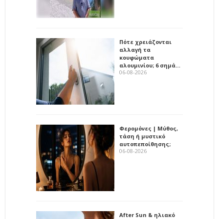
Πότε χρειάζονται
αλλαγή τα
κουφώματα
αλουμινίου; 6 σημά…
06-08-2026
Φερομόνες | Μύθος,
τάση ή μυστικό
αυτοπεποίθησης;
06-08-2026
After Sun & ηλιακό