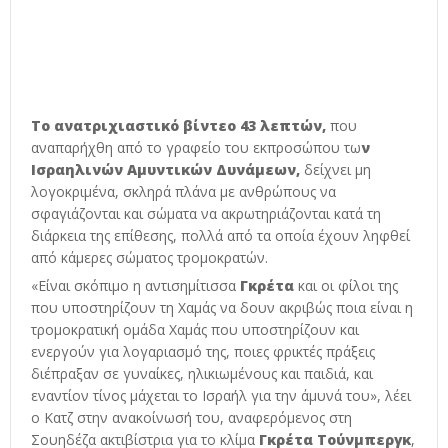
Το ανατριχιαστικό βίντεο 43 λεπτών,
που
αναπαρήχθη από το γραφείο του εκπροσώπου τω
ν
Ισραηλινών Αμυντικών Δυνάμεων,
δείχνει μη
λογοκριμένα, σκληρά πλάνα με ανθρώπους να
σφαγιάζονται και σώματα να ακρωτηριάζονται κατά τη
διάρκεια της επίθεσης, πολλά από τα οποία έχουν ληφθεί
από κάμερες σώματος τρομοκρατών.
«Είναι σκόπιμο η αντισημίτισσα
Γκρέτα
και οι φίλοι της
που υποστηρίζουν τη Χαμάς να δουν ακριβώς ποια είναι η
τρομοκρατική ομάδα Χαμάς που υποστηρίζουν και
ενεργούν για λογαριασμό της, ποιες φρικτές πράξεις
διέπραξαν σε γυναίκες, ηλικιωμένους και παιδιά, και
εναντίον τίνος μάχεται το Ισραήλ για την άμυνά του», λέει
ο Κατζ στην ανακοίνωσή του, αναφερόμενος στη
Σουηδέζα ακτιβίστρια για το κλίμα
Γκρέτα Τούνμπεργκ
,