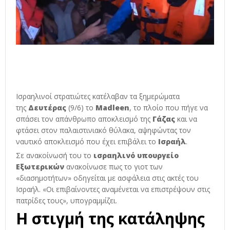
Ισραηλινοί στρατιώτες κατέλαβαν τα ξημερώματα
της
Δευτέρας
(9/6) το
Madleen
, το πλοίο που πήγε να
σπάσει τον απάνθρωπο αποκλεισμό της
Γάζας
και να
φτάσει στον παλαιστινιακό θύλακα, αψηφώντας τον
ναυτικό αποκλεισμό που έχει επιβάλει το
Ισραήλ
.
Σε ανακοίνωσή του το
ισραηλινό υπουργείο
Εξωτερικών
ανακοίνωσε πως το γιοτ των
«διασημοτήτων» οδηγείται με ασφάλεια στις ακτές του
Ισραήλ. «Οι επιβαίνοντες αναμένεται να επιστρέψουν στις
πατρίδες τους», υπογραμμίζει.
Η στιγμή της κατάληψης