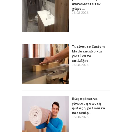
ανανεώσετε τον
χώρο …
06-08-2026
Τι είναι το Custom
Made έπιπλο και
γιατί να το
επιλέξετ…
06-08-2026
Πώς πρέπει να
γίνεται η σωστή
φύλαξη χαλιών το
καλοκαίρ…
06-08-2026