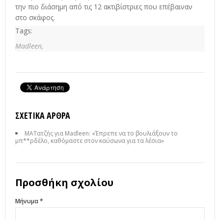
την πιο διάσημη από τις 12 ακτιβίστριες που επέβαιναν
στο σκάφος.
Tags:
Madleen,
ΣΧΕΤΙΚΆ ΆΡΘΡΑ
ΜΑΤατζής για Madleen: «Έπρεπε να το βουλιάξουν το
μπ**ρδέλο, καθόμαστε στον καύσωνα για τα λέσια»
Προσθήκη σχολίου
Μήνυμα *