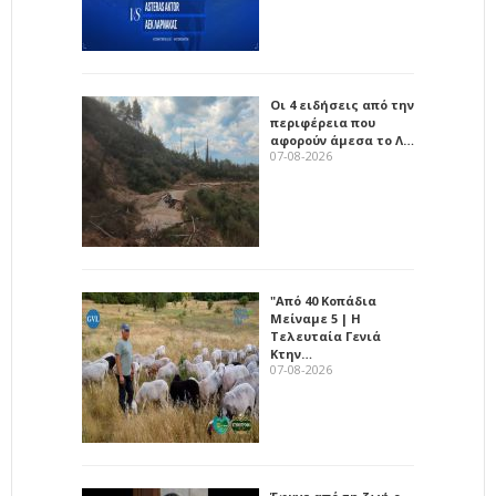
Οι 4 ειδήσεις από την
περιφέρεια που
αφορούν άμεσα το Λ…
07-08-2026
"Από 40 Κοπάδια
Μείναμε 5 | Η
Τελευταία Γενιά
Κτην…
07-08-2026