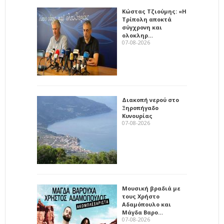
Κώστας Τζιούμης: «Η
Τρίπολη αποκτά
σύγχρονη και
ολοκληρ…
07-08-2026
Διακοπή νερού στο
Ξηροπήγαδο
Κυνουρίας
07-08-2026
Μουσική βραδιά με
τους Χρήστο
Αδαμόπουλο και
Μάγδα Βαρο…
07-08-2026