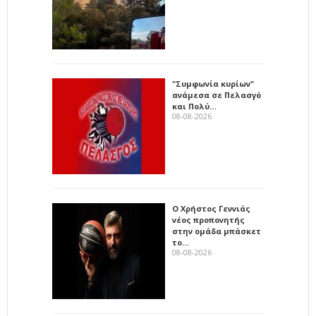
"Συμφωνία κυρίων"
ανάμεσα σε Πελασγό
και Πολύ…
08-08-2026
Ο Χρήστος Γεννιάς
νέος προπονητής
στην ομάδα μπάσκετ
το…
08-08-2026