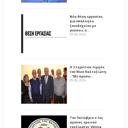
Νέα θέση εργασίας
για υπάλληλο
ξενοδοχείου με
γνώσεις σ…
09-08-2026
Η Στεμνίτσα τίμησε
τον Νίκο Καλτεζιώτη
- "Με προσω…
09-08-2026
Τον Οκτώβριο ο 1ος
αγώνας ορεινού
τρεξίματος Vytina