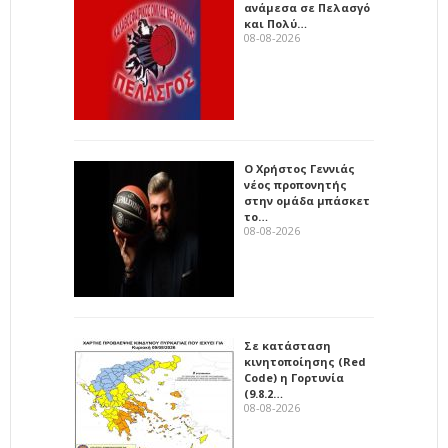
ανάμεσα σε Πελασγό
και Πολύ…
08-08-2026
Ο Χρήστος Γεννιάς
νέος προπονητής
στην ομάδα μπάσκετ
το…
08-08-2026
Σε κατάσταση
κινητοποίησης (Red
Code) η Γορτυνία
(9.8.2…
08-08-2026