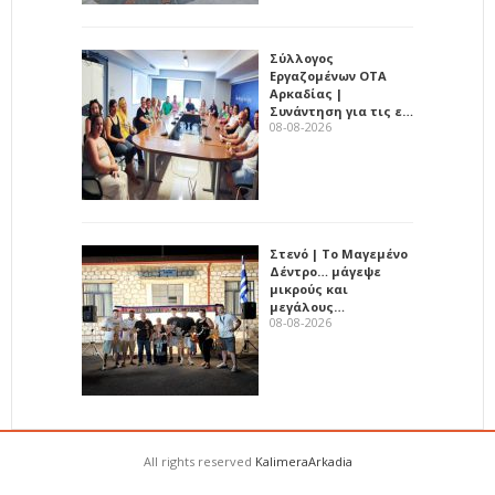
Σύλλογος
Εργαζομένων ΟΤΑ
Αρκαδίας |
Συνάντηση για τις ε…
08-08-2026
Στενό | Το Μαγεμένο
Δέντρο… μάγεψε
μικρούς και
μεγάλους…
08-08-2026
All rights reserved
KalimeraArkadia