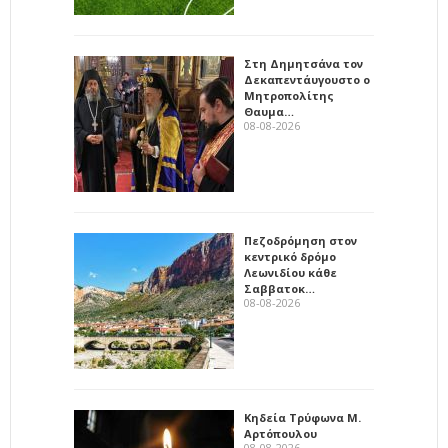
Στη Δημητσάνα τον
Δεκαπεντάυγουστο ο
Μητροπολίτης
Θαυμα…
08-08-2026
Πεζοδρόμηση στον
κεντρικό δρόμο
Λεωνιδίου κάθε
Σαββατοκ…
08-08-2026
Κηδεία Τρύφωνα Μ.
Αρτόπουλου
08-08-2026