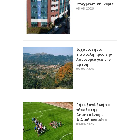
υποχρεωτική, κύριε…
08-08-2026
Ευχαριστήρια
επιστολή προς την
Αστυνομία για την
άμεση …
08-08-2026
Πήρε ξανά ζωή το
γήπεδο της
Δημητσάνας –
Φιλική αναμέτρ…
08-08-2026