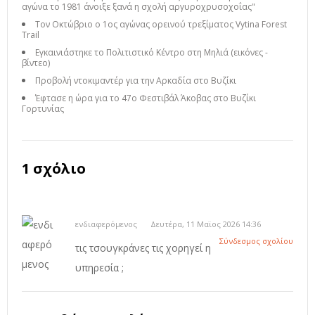
αγώνα το 1981 άνοιξε ξανά η σχολή αργυροχρυσοχοΐας"
Τον Οκτώβριο ο 1ος αγώνας ορεινού τρεξίματος Vytina Forest
Trail
Εγκαινιάστηκε το Πολιτιστικό Κέντρο στη Μηλιά (εικόνες -
βίντεο)
Προβολή ντοκιμαντέρ για την Αρκαδία στο Βυζίκι
Έφτασε η ώρα για το 47ο Φεστιβάλ Άκοβας στο Βυζίκι
Γορτυνίας
1 σχόλιο
ενδιαφερόμενος
Δευτέρα, 11 Μαϊος 2026 14:36
Σύνδεσμος σχολίου
τις τσουγκράνες τις χορηγεί η
υπηρεσία ;