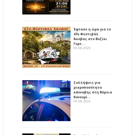
Έφτασε η ώρα για το
47ο Φεστιβάλ
Άκοβας στο Βυζίκι
Γορτ…
09-08-2026
Συλλήψεις για
μικροποσότητα
κάνναβης στη Βόρεια
Κυνουρί…
09-08-2026