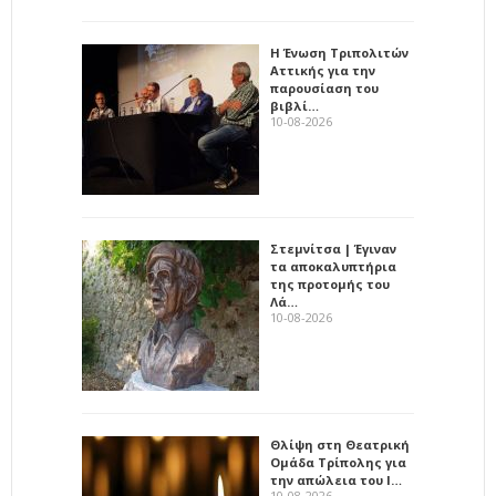
Η Ένωση Τριπολιτών
Αττικής για την
παρουσίαση του
βιβλί…
10-08-2026
Στεμνίτσα | Έγιναν
τα αποκαλυπτήρια
της προτομής του
Λά…
10-08-2026
Θλίψη στη Θεατρική
Ομάδα Τρίπολης για
την απώλεια του Ι…
10-08-2026