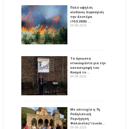
Πολύ υψηλός
κίνδυνος πυρκαγιάς
την Δευτέρα
(10.8.2026) …
09-08-2026
Τα άγνωστα
ντοκουμέντα για την
καταστροφή του
Κοσμά το …
09-08-2026
Με επιτυχία η 7η
Ποδηλατική
Περιήγηση
Φαλαισίας! (εικόν…
09-08-2026