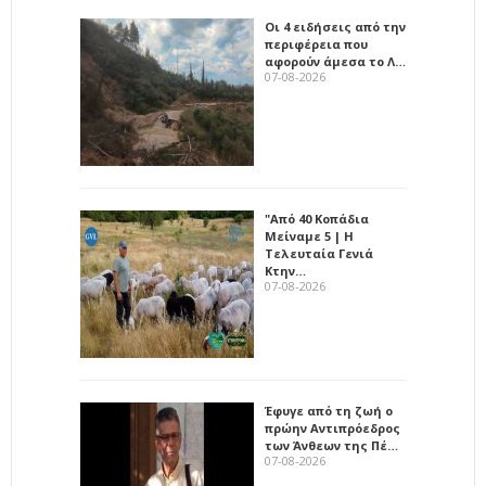
Οι 4 ειδήσεις από την
περιφέρεια που
αφορούν άμεσα το Λ…
07-08-2026
"Από 40 Κοπάδια
Μείναμε 5 | Η
Τελευταία Γενιά
Κτην…
07-08-2026
Έφυγε από τη ζωή ο
πρώην Αντιπρόεδρος
των Άνθεων της Πέ…
07-08-2026