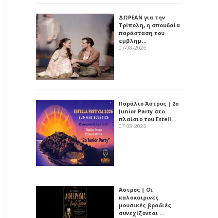
ΔΩΡΕΑΝ για την
Τρίπολη, η σπουδαία
παράσταση του
εμβλημ…
07-08-2026
Παράλιο Άστρος | 2ο
Junior Party στο
πλαίσιο του Estell…
07-08-2026
Άστρος | Οι
καλοκαιρινές
μουσικές βραδιές
συνεχίζονται …