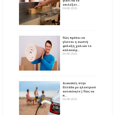
γιατί να το
επιλέξετ…
06-08-2026
Πώς πρέπει να
γίνεται η σωστή
φύλαξη χαλιών το
καλοκαίρ…
06-08-2026
Διακοπές στην
Ελλάδα με ηλεκτρικό
αυτοκίνητο | Πώς να
π…
06-08-2026