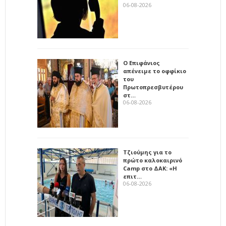
06-08-2026
Ο Επιφάνιος
απένειμε το οφφίκιο
του
Πρωτοπρεσβυτέρου
στ…
06-08-2026
Τζιούμης για το
πρώτο καλοκαιρινό
Camp στο ΔΑΚ: «Η
επιτ…
06-08-2026