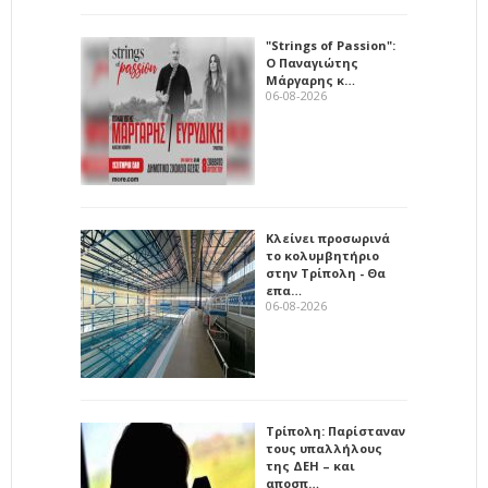
"Strings of Passion":
Ο Παναγιώτης
Μάργαρης κ…
06-08-2026
Κλείνει προσωρινά
το κολυμβητήριο
στην Τρίπολη - Θα
επα…
06-08-2026
Τρίπολη: Παρίσταναν
τους υπαλλήλους
της ΔΕΗ – και
αποσπ…