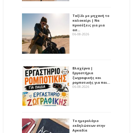
Ταξίδι με μηχανή το
καλοκαίρι | Να
προσέξεις για μια
ασ…
06-08-2026
Βλαχέρνα |
Εργαστήρια
ζωγραφικής και
ρομποτικής για παι…
06-08-2026
Το ημερολόγιο
εκδηλώσεων στην
Αρκαδία