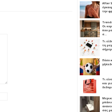
After 
έγκαυμ
την φ
Trends
Οι κο
που μ
σ…
Τι είδ
τη με
σήμερ
Πόσο 
γήπεδο
Τι είν
και γι
δεδομ
Μερικ
μπάνιο
ανανε
σας μ