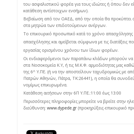
του ασφαλιστικού φορέα για τους ιδιώτες ή όπου δεν 
κατάθεση αντίστοιχων ενσήμων).
Βεβαίωση από τον ΟΑΕΔ, από την οποία θα προκύπτει
στα μητρώα των επιδοτούμενων ανέργων.
Το επικουρικό προσωπικό κατά το χρόνο απασχόλησης τ
απασχόλησης και αμείβεται σύμφωνα με τις διατάξεις 
εργασίας ορισμένου χρόνου των ίδιων φορέων.
Οι ενδιαφερόμενοι των παραπάνω κλάδων μπορούν να 
στα Νοσοκομεία Κ.Υ, ή τις Μ.Κ.Φ. αρμοδιότητας μας καθώ
της 6^ Υ.ΠΕ. (ή να την αποστείλουν ταχυδρομικώς με απ
Πατρών Αθηνών, Πάτρα, ΤΚ:26441), η οποία θα συνοδεύ
νομίμως επικυρωμένα.
Κατάθεση αιτήσεων στην 6Π Υ.ΠΕ.:11:00 έως 13:00
Περισσότερες πληροφορίες μπορείτε να βρείτε στην ηλ
διεύθυνση:
www.dypede.gr
(προκηρύξεις-επικουρικό πρ