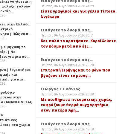
Εισάγετε το όνομά σας...
έπει να γίνεται η
Πέμπτη, 06 Αυγούστου 2026 21:29
 φύλαξη χαλιών
λοκαίρ…
Είστε γραφικοί και για γέλια Τίποτα
2026
λιγότερο
πές στην Ελλάδα
εκτρικό
Εισάγετε το όνομά σας...
ίνητο | Πώς να π…
Πέμπτη, 06 Αυγούστου 2026 20:51
2026
Και πολύ το κρατήσατε. Κοροϊδεύετε
τον κόσμο μετά από έξι…
ι με μηχανή το
αίρι | Να
ξεις για μια ασ…
Εισάγετε το όνομά σας...
2026
Πέμπτη, 06 Αυγούστου 2026 20:28
ρνα | Εργαστήρια
Επιτροπή Ειρήνης και το μόνο που
φικής και
βγάζουν είναι το μίσος…
τικής για παι…
2026
Γιώργος Ι. Γκάνιος
ερολόγιο
Πέμπτη, 06 Αυγούστου 2026 20:28
ώσεων στην
Με αισθήματα πνευματικής χαράς,
ία (ΑΝΑΝΕΩΝΕΤΑΙ)
εκφράζουμε θερμά συγχαρητήρια
2026
στον πατέρα Άρη…
 Οι
στιάτικες
Εισάγετε το όνομά σας...
ώσεις στο χωριό
Πέμπτη, 06 Αυγούστου 2026 18:58
2026