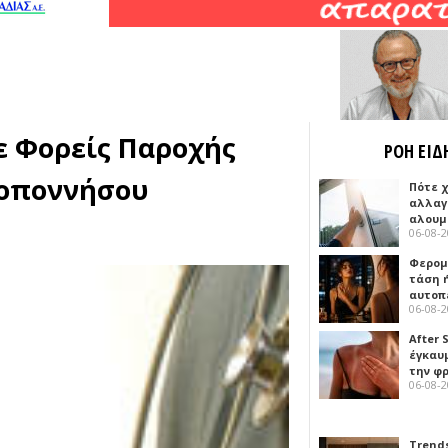
ε Φορείς Παρoχής
ΡΟΗ ΕΙΔ
λοποννήσου
Πότε 
αλλαγ
αλουμ
06-08-
Φερομ
τάση 
αυτοπ
06-08-
After 
έγκαυμ
την φ
06-08-
Trends