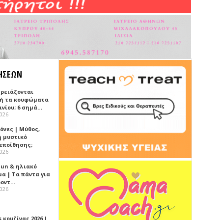
ΗΣΕΩΝ
χρειάζονται
ή τα κουφώματα
ινίου; 6 σημά…
2026
όνες | Μύθος,
ή μυστικό
εποίθησης;
2026
Sun & ηλιακό
α | Τα πάντα για
ροντ…
2026
 κουζίνας 2026 |