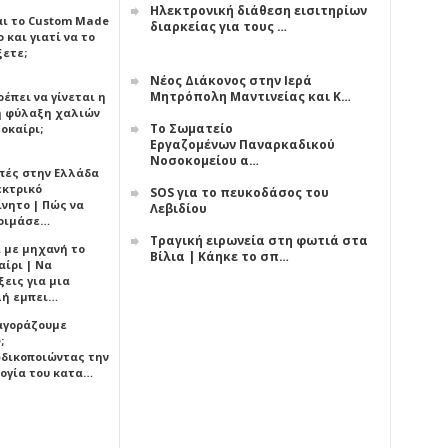
Ηλεκτρονική διάθεση εισιτηρίων
αι το Custom Made
διαρκείας για τους …
 και γιατί να το
ξετε;
Νέος Διάκονος στην Ιερά
Μητρόπολη Μαντινείας και Κ…
έπει να γίνεται η
 φύλαξη χαλιών
Το Σωματείο
οκαίρι;
Εργαζομένων Παναρκαδικού
Νοσοκομείου α…
πές στην Ελλάδα
εκτρικό
SOS για το πευκοδάσος του
ίνητο | Πώς να
Λεβιδίου
οιμάσε…
Τραγική ειρωνεία στη φωτιά στα
ι με μηχανή το
Βίλια | Κάηκε το σπ…
αίρι | Να
εις για μια
ή εμπει…
 αγοράζουμε
;
δικοποιώντας την
ογία του κατα…