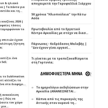
Sun & ηλιακό
αποχαιρετά την Γαρυφαλλιά Ξιάρχου
α | Τα πάντα για
ροντίδα και τη…
50 χρόνια "Ηλιοπούλεια" την Κάτω
Ασέα
 κουζίνας 2026 |
ρυφαίες τάσεις
Πρωτοβουλία από το Εργατικό
εταμορφώνουν το
Κέντρο Αρκαδίας με στόχο να διασ…
η σπιτιών έχουν
γαλύτερη ζήτηση
Πάρνωνας - Κεδρόδασος Μαλεβής |
α;
"Δεν έχουν γίνει εργασί…
κοστίζει ένα
Τι γίνεται με τα τραπεζοκαθίσματα
 5x5;
στη Γορτυνία;
ΔΗΜΟΦΙΛΕΣΤΕΡΑ ΜΗΝΑ
αι το Sublimation
ατί αλλάζει τα
ένα στα διαφημι…
Το ημερολόγιο εκδηλώσεων στην
Αρκαδία (ΑΝΑΝΕΩΝΕΤΑΙ…
ή ανακαίνιση
υ | Πώς να
Κάπνα από τις πυρκαγιές της
ώσετε τον χώρο
Αττικής στον ουρανό τη…
ε μικ…