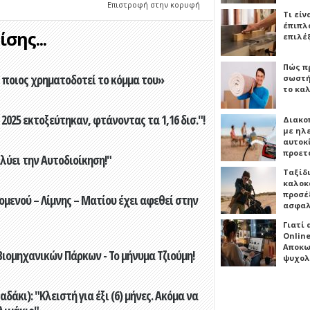
Επιστροφή στην κορυφή
Τι είν
έπιπλο
σης...
επιλέ
Πώς πρ
ποιος χρηματοδοτεί το κόμμα του»
σωστή
το καλ
2025 εκτοξεύτηκαν, φτάνοντας τα 1,16 δισ."!
Διακο
με ηλ
αυτοκ
προετ
ύει την Αυτοδιοίκηση!"
Ταξίδ
καλοκ
προσέξ
ενού – Λίμνης – Ματίου έχει αφεθεί στην
ασφαλ
Γιατί
Online
Αποκω
ιομηχανικών Πάρκων - Το μήνυμα Τζιούμη!
ψυχολ
άκι): "Κλειστή για έξι (6) μήνες. Ακόμα να