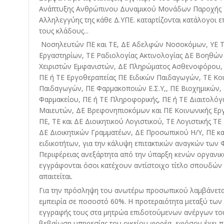
Ανάπτυξης Ανθρώπινου Δυναμικού Μονάδων Παροχής Υπ
Αλληλεγγύης της κάθε Δ.ΥΠΕ. καταρτίζονται κατάλογοι 
τους κλάδους...
Νοσηλευτών ΠΕ και ΤΕ, ΔΕ Αδελφών Νοσοκόμων, ΥΕ Τ
Εργαστηρίων, ΤΕ Ραδιολογίας Ακτινολογίας ΔΕ Βοηθών 
Χειριστών Εμφανιστών, ΔΕ Πληρώματος Ασθενοφόρου, 
ΠΕ ή ΤΕ Εργοθεραπείας ΠΕ Ειδικών Παιδαγωγών, ΤΕ Κοι
Παιδαγωγών, ΠΕ Φαρμακοποιών Ε.Σ.Υ,, ΠΕ Βιοχημικών
Φαρμακείου, ΠΕ ή ΤΕ Πληροφορικής, ΠΕ ή ΤΕ Διαιτολό
Μαιευτών, ΔΕ Βρεφονηπιοκόμων και ΠΕ Κοινωνικής Ερ
ΠΕ, ΤΕ και ΔΕ Διοικητικού Λογιστικού, ΤΕ Λογιστικής Τ
ΔΕ Διοικητικών Γραμματέων, ΔΕ Προσωπικού Η/Υ, ΠΕ κ
ειδικοτήτων, για την κάλυψη επιτακτικών αναγκών των 
Περιφέρειας ανεξάρτητα από την ύπαρξη κενών οργανι
εγγράφονται όσοι κατέχουν αντίστοιχο τίτλο σπουδών
απαιτείται.
Για την πρόσληψη του ανωτέρω προσωπικού λαμβάνεται
εμπειρία σε ποσοστό 60%. Η προτεραιότητα μεταξύ των 
εγγραφής τους στα μητρώα επιδοτούμενων ανέργων του
βεβαίωση υπηρεσίας του οικείου φορέα, εφόσον έχει 