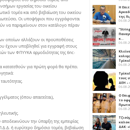
ενσήμων εργασίας του οικείου
Η Επι
τικό τομέα και από βεβαίωση του οικείου
Αρκαδ
της Χ
ιωτεύσει. Οι υποψήφιοι που εγγράφονται
06-08-
ύν να παραμείνουν στον κατάλογο πέραν
"Strin
Παναγ
κ…
των οποίων αλλάζουν οι προϋποθέσεις
06-08-
που έχουν υποβληθεί για εγγραφή στους
Κλείν
ών των ΦΠΥΥΚΑ αρμοδιότητας της 6nc-
κολυμ
Τρίπο
06-08-
θα κατατεθούν για πρώτη φορά θα πρέπει
γητικά:
Τρίπο
τους 
ταυτότητας.
ΔΕΗ –
06-08-
Ο Επι
γέλματος (όπου απαιτείται),
το οφφ
Πρωτο
06-08-
ηλευτικής.
Τζιού
αποδεικνύουν την ύπαρξη της εμπειρίας
καλοκ
ΔΑΚ: 
Π.Δ.Δ. ή ευρύτερο δημόσιο τομέα, βεβαίωση