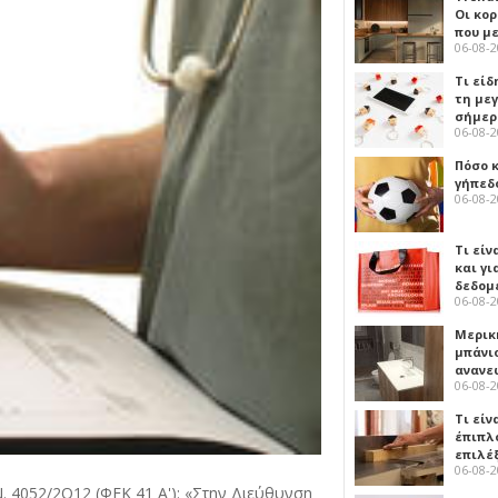
Οι κο
που μ
06-08-
Τι είδ
τη με
σήμερ
06-08-
Πόσο 
γήπεδο
06-08-
Τι είν
και γι
δεδομ
06-08-
Μερικ
μπάνιο
ανανε
06-08-
Τι είν
έπιπλο
επιλέ
06-08-
Ν. 4052/2Q12 (ΦΕΚ 41 Α'): «Στην Διεύθυνση