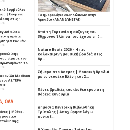
2026
ικό Συμβούλιο
λης | Επόμενη
Το ημερολόγιο εκδηλώσεων στην
ρίαση στις 1…
Αρκαδία (ΑΝΑΝΕΩΝΕΤΑΙ)
2026
ογικά αίτια
Από τη Γορτυνία η σύζυγος του
νει» η πρώτη
36χρονου Έλληνα που έχασε τη ζ…
ηση για τον θάν…
2026
Nature Beats 2026 – Η πιο
ροπολίτης
καλοκαιρινή μουσική βραδιά στις
νιος τίμησε τον
Αρ…
 Πρωτοψάλτη το…
2026
Σήμερα στο Άστρος | Μουσική Βραδιά
ρικανίδα Madison
με το ντουέτο Ελένη και Σ…
 στον ΑΣΤΕΡΑ
ΛΗΣ
2026
Πέντε βραδιές κουκλοθέατρου στη
Βόρεια Κυνουρία
Α, ΟΛΑ
Δημόσια Κεντρική Βιβλιοθήκη
όνες | Μύθος,
Τρίπολης | Αποχώρησε λόγω
ή μυστικό
συνταξ…
εποίθησης;
Η Χορωδία Ορφέας Τρίπολης