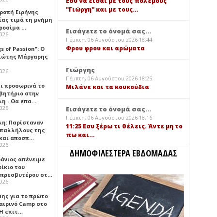
Εσύ να είσαι με τους πολέμους
"Γιώργη" και με τους…
τροπή Ειρήνης
ίας τιμά τη μνήμη
ιροσίμα …
Εισάγετε το όνομά σας...
2026
Πέμπτη, 06 Αυγούστου 2026 18:44
Φρου φρου και αρώματα
gs of Passion": Ο
ιώτης Μάργαρης
Γιώργης
2026
Πέμπτη, 06 Αυγούστου 2026 18:25
ει προσωρινά το
Μιλάνε και τα κουκούδια
βητήριο στην
λη - Θα επα…
2026
Εισάγετε το όνομά σας...
Πέμπτη, 06 Αυγούστου 2026 18:16
λη: Παρίσταναν
11:25 Εσυ ξέρω τι θέλεις. Άντε μη το
υπαλλήλους της
πω και…
 και αποσπ…
2026
ΔΗΜΟΦΙΛΕΣΤΕΡΑ ΕΒΔΟΜΑΔΑΣ
φάνιος απένειμε
ίκιο του
πρεσβυτέρου στ…
2026
μης για το πρώτο
αιρινό Camp στο
«Η επιτ…