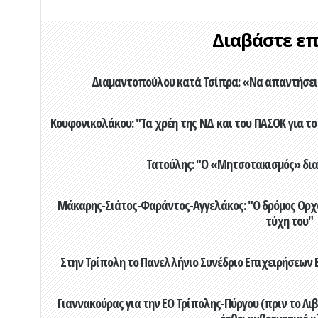
Διαβάστε επί
Διαμαντοπούλου κατά Τσίπρα: «Να απαντήσει 
Κουφονικολάκου: "Τα χρέη της ΝΔ και του ΠΑΣΟΚ για το 
Τατούλης: "Ο «Μητσοτακισμός» διαλ
Μάκαρης-Σιάτος-Φαράντος-Αγγελάκος: "Ο δρόμος Ορχομ
τύχη του"
Στην Τρίπολη το Πανελλήνιο Συνέδριο Επιχειρήσεων Β
Γιαννακούρας για την EO Τρίπολης-Πύργου (πριν το Λιβαδ