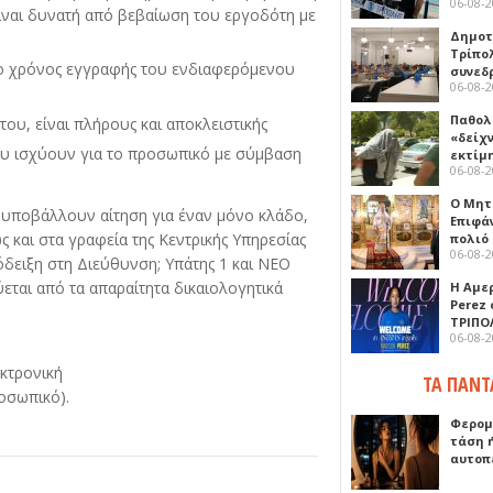
06-08-
είναι δυνατή από βεβαίωση του εργοδότη με
Δημοτ
Τρίπο
 ο χρόνος εγγραφής του ενδιαφερόμενου
συνεδ
06-08-
Παθολ
ου, είναι πλήρους και αποκλειστικής
«δείχ
που ισχύουν για το προσωπικό με σύμβαση
εκτίμ
06-08-
Ο Μητ
υποβάλλουν αίτηση για έναν μόνο κλάδο,
Επιφά
ς και στα γραφεία της Κεντρικής Υπηρεσίας
πολιό
06-08-
όδειξη στη Διεύθυνση; Υπάτης 1 και ΝΕΟ
εται από τα απαραίτητα δικαιολογητικά
Η Αμε
Perez
ΤΡΙΠΟ
06-08-
εκτρονική
ΤΑ ΠΑΝΤ
οσωπικό).
Φερομ
τάση 
αυτοπ