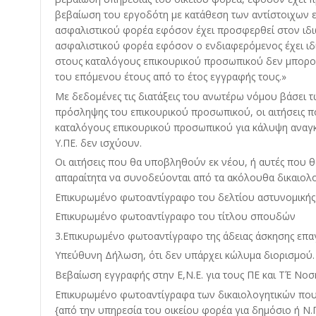
βεβαίωση του εργοδότη με κατάθεση των αντίστοιχων 
ασφαλιστικού φορέα εφόσον έχει προσφερθεί στον ιδιω
ασφαλιστικού φορέα εφόσον ο ενδιαφερόμενος έχει ιδ
στους καταλόγους επικουρικού προσωπικού δεν μπορο
του επόμενου έτους από το έτος εγγραφής τους.»
Με δεδομένες τις διατάξεις του ανωτέρω νόμου βάσει 
πρόσληψης του επικουρικού προσωπικού, οι αιτήσεις 
καταλόγους επικουρικού προσωπικού για κάλυψη αναγκ
Υ.ΠΕ. δεν ισχύουν.
Οι αιτήσεις που θα υποβληθούν εκ νέου, ή αυτές που 
απαραίτητα να συνοδεύονται από τα ακόλουθα δικαιολο
Επικυρωμένο φωτοαντίγραφο του δελτίου αστυνομικής 
Επικυρωμένο φωτοαντίγραφο του τίτλου σπουδών
3.Επικυρωμένο φωτοαντίγραφο της άδειας άσκησης επαγ
Υπεύθυνη Δήλωση, ότι δεν υπάρχει κώλυμα διορισμού.
Βεβαίωση εγγραφής στην Ε,Ν.Ε. για τους ΠΕ και ΤΈ Νοσ
Επικυρωμένο φωτοαντίγραφα των δικαιολογητικών που 
{από την υπηρεσία του οικείου φορέα για δημόσιο ή Ν.