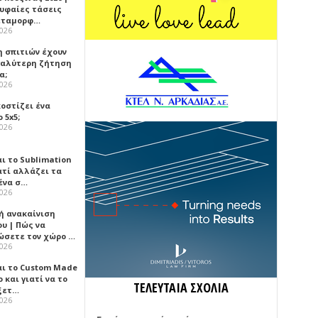
ρυφαίες τάσεις
εταμορφ…
2026
η σπιτιών έχουν
γαλύτερη ζήτηση
α;
2026
κοστίζει ένα
 5x5;
2026
αι το Sublimation
ατί αλλάζει τα
ένα σ…
2026
ή ανακαίνιση
υ | Πώς να
ώσετε τον χώρο …
2026
αι το Custom Made
 και γιατί να το
ΤΕΛΕΥΤΑΙΑ ΣΧΟΛΙΑ
ξετ…
2026