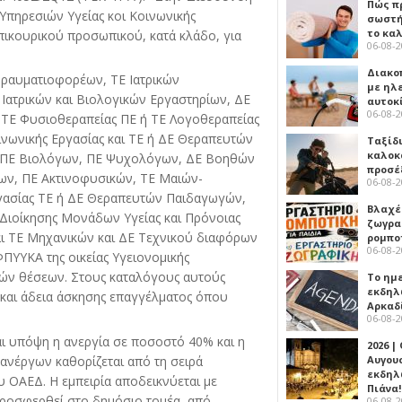
Πώς πρ
ηρεσιών Υγείας κοι Κοινωνικής
σωστή
το κα
επικουρικού προσωπικού, κατά κλάδο, για
06-08-
Διακο
ραυματιοφορέων, ΤΕ Ιατρικών
με ηλ
Ιατρικών και Βιολογικών Εργαστηρίων, ΔΕ
αυτοκ
06-08-
ΤΕ Φυσιοθεραπείας ΠΕ ή ΤΕ Λογοθεραπείας
νωνικής Εργασίας και ΤΕ ή ΔΕ Θεραπευτών
Ταξίδ
καλοκ
, ΠΕ Βιολόγων, ΠΕ Ψυχολόγων, ΔΕ Βοηθών
προσέ
γων, ΠΕ Ακτινοφυσικών, ΤΕ Μαιών-
06-08-
γασίας ΤΕ ή ΔΕ Θεραπευτών Παιδαγωγών,
Βλαχέ
Ε Διοίκησης Μονάδων Υγείας και Πρόνοιας
ζωγρα
αι ΤΕ Μηχανικών και ΔΕ Τεχνικού διαφόρων
ρομπο
06-08-
ΦΠΥΥΚΑ της οικείας Υγειονομικής
κών θέσεων. Στους καταλόγους αυτούς
Το ημ
εκδηλ
 και άδεια άσκησης επαγγέλματος όπου
Αρκαδ
06-08-
 υπόψη η ανεργία σε ποσοστό 40% και η
2026 |
ανέργων καθορίζεται από τη σειρά
Αυγου
εκδηλ
 ΟΑΕΔ. Η εμπειρία αποδεικνύεται με
Πιάνα!
προσφερθεί στο δημόσιο τομέα, από
06-08-