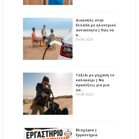
Διακοπές στην
Ελλάδα με ηλεκτρικό
αυτοκίνητο | Πώς να
π…
06-08-2026
Ταξίδι με μηχανή το
καλοκαίρι | Να
προσέξεις για μια
ασ…
06-08-2026
Βλαχέρνα |
Εργαστήρια