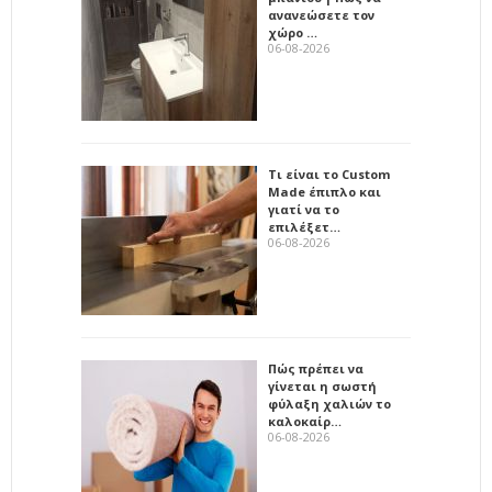
ανανεώσετε τον
χώρο …
06-08-2026
Τι είναι το Custom
Made έπιπλο και
γιατί να το
επιλέξετ…
06-08-2026
Πώς πρέπει να
γίνεται η σωστή
φύλαξη χαλιών το
καλοκαίρ…
06-08-2026