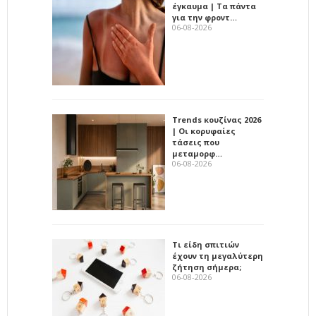
έγκαυμα | Τα πάντα
για την φροντ…
06-08-2026
Trends κουζίνας 2026
| Οι κορυφαίες
τάσεις που
μεταμορφ…
06-08-2026
Τι είδη σπιτιών
έχουν τη μεγαλύτερη
ζήτηση σήμερα;
06-08-2026