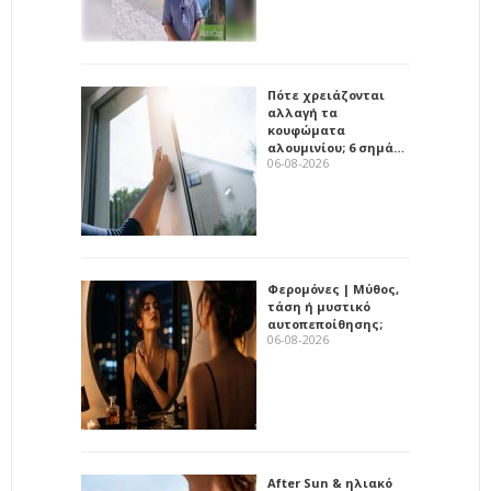
Πότε χρειάζονται
αλλαγή τα
κουφώματα
αλουμινίου; 6 σημά…
06-08-2026
Φερομόνες | Μύθος,
τάση ή μυστικό
αυτοπεποίθησης;
06-08-2026
After Sun & ηλιακό