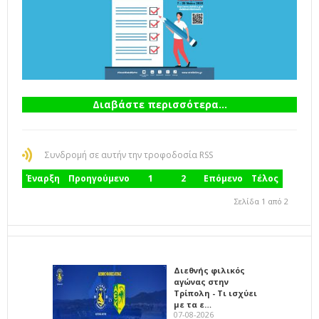
Διαβάστε περισσότερα...
Συνδρομή σε αυτήν την τροφοδοσία RSS
Έναρξη
Προηγούμενο
1
2
Επόμενο
Τέλος
Σελίδα 1 από 2
Διεθνής φιλικός
αγώνας στην
Τρίπολη - Τι ισχύει
με τα ε…
07-08-2026