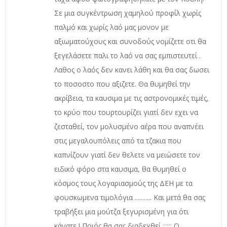
Σε μια συγκέντρωση χαμηλού προφίλ χωρίς
παλμό και χωρίς λαό μας μονον με
αξιωματούχους και συνοδούς νομίζετε οτι θα
ξεγελάσετε παλι το λαό να σας εμπιστευτεί .
Λαθος ο λαός δεν κανει λάθη και θα σας δωσει
το ποσοστο που αξιζετε. Θα θυμηθεί την
ακρίβεια, τα καυσιμα με τις αστρονομικές τιμές,
το κρύο που τουρτουρίζει γιατί δεν εχει να
ζεσταθεί, τον μολυσμένο αέρα που αναπνέει
στις μεγαλουπόλεις από τα τζακια που
καπνίζουν γιατί δεν θελετε να μειώσετε τον
ειδικό φόρο στα καυσιμα, θα θυμηθεί ο
κόσμος τους λογαριασμούς της ΔΕΗ με τα
φουσκωμενα τιμολόγια ........... Και μετά θα σας
τραβήξει μια μούτζα ξεγυρισμένη για ότι
κάνατε ! Ποιός θα σας διαδεχθεί ;;;;;; Ο