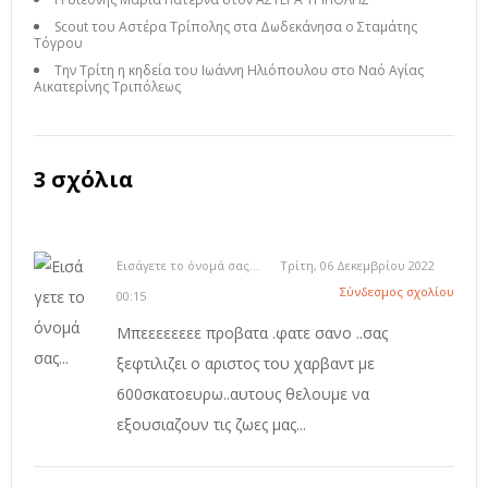
Scout του Αστέρα Τρίπολης στα Δωδεκάνησα ο Σταμάτης
Τόγρου
Την Τρίτη η κηδεία του Ιωάννη Ηλιόπουλου στο Ναό Αγίας
Αικατερίνης Τριπόλεως
3 σχόλια
Εισάγετε το όνομά σας...
Τρίτη, 06 Δεκεμβρίου 2022
Σύνδεσμος σχολίου
00:15
Μπεεεεεεεε προβατα .φατε σανο ..σας
ξεφτιλιζει ο αριστος του χαρβαντ με
600σκατοευρω..αυτους θελουμε να
εξουσιαζουν τις ζωες μας...