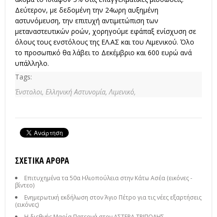
Δεύτερον, με δεδομένη την 24ωρη αυξημένη
αστυνόμευση, την επιτυχή αντιμετώπιση των
μεταναστευτικών ροών, χορηγούμε εφάπαξ ενίσχυση σε
όλους τους ενστόλους της ΕΛ.ΑΣ και του Λιμενικού. Όλο
το προσωπικό θα λάβει το Δεκέμβριο και 600 ευρώ ανά
υπάλληλο.
Tags:
Ένστολοι,
Ελληνική Αστυνομία,
Λιμενικό,
ΣΧΕΤΙΚΆ ΆΡΘΡΑ
Επιτυχημένα τα 50α Ηλιοπούλεια στην Κάτω Ασέα (εικόνες -
βίντεο)
Ενημερωτική εκδήλωση στον Άγιο Πέτρο για τις νέες εξαρτήσεις
(εικόνες)
Η διεθνής Μαρία Πατερνά στον ΑΣΤΕΡΑ ΤΡΙΠΟΛΗΣ