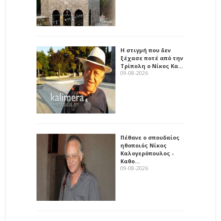
Η στιγμή που δεν
ξέχασε ποτέ από την
Τρίπολη ο Νίκος Κα…
09-08-2026
Πέθανε ο σπουδαίος
ηθοποιός Νίκος
Καλογερόπουλος -
Καθο…
09-08-2026