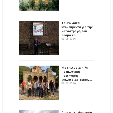
Τα άγνωστα
ντοκουμέντα για την
καταστροφή του
Κοσμά το …
09-08-2026
Με επιτυχία η 7η
Ποδηλατική
Περιήγηση
Φαλαισίας! (εικόν…
09-08-2026
Προεόρτια Αγρυπνία