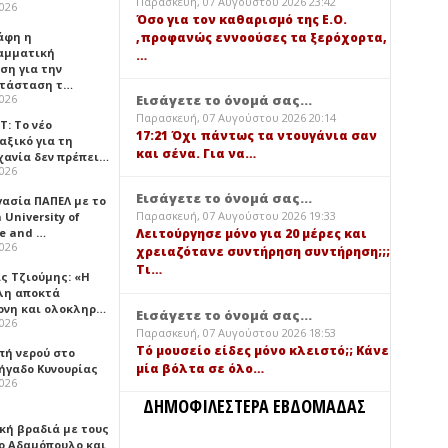
Παρασκευή, 07 Αυγούστου 2026 23:42
2026
Όσο για τον καθαρισμό της Ε.Ο.
,προφανώς εννοούσες τα ξερόχορτα,
άφη η
αμματική
…
ση για την
τάσταση τ…
Εισάγετε το όνομά σας...
2026
Παρασκευή, 07 Αυγούστου 2026 20:14
Τ: Το νέο
17:21 Όχι πάντως τα ντουγάνια σαν
αξικό για τη
και σένα. Για να…
χανία δεν πρέπει…
2026
Εισάγετε το όνομά σας...
γασία ΠΑΠΕΛ με το
Παρασκευή, 07 Αυγούστου 2026 19:33
University of
ce and …
Λειτούργησε μόνο για 20 μέρες και
2026
χρειαζότανε συντήρηση συντήρηση;;;
Τι…
ς Τζιούμης: «Η
λη αποκτά
ονη και ολοκληρ…
Εισάγετε το όνομά σας...
2026
Παρασκευή, 07 Αυγούστου 2026 18:53
Τό μουσείο είδες μόνο κλειστό;; Κάνε
πή νερού στο
μία βόλτα σε όλο…
ήγαδο Κυνουρίας
2026
ΔΗΜΟΦΙΛΕΣΤΕΡΑ ΕΒΔΟΜΑΔΑΣ
κή βραδιά με τους
ο Αδαμόπουλο και