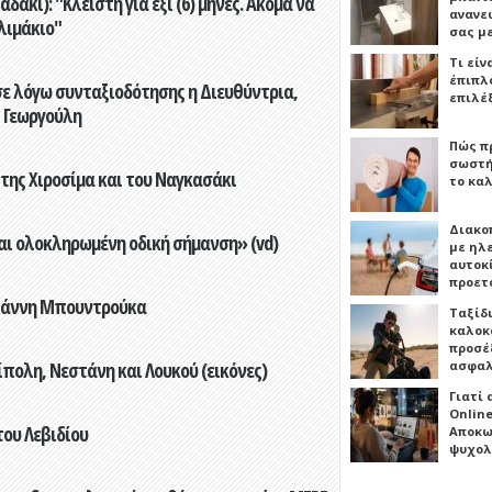
άκι): "Κλειστή για έξι (6) μήνες. Ακόμα να
ανανε
λιμάκιο"
σας μ
Τι είν
έπιπλο
ε λόγω συνταξιοδότησης η Διευθύντρια,
επιλέ
 Γεωργούλη
Πώς πρ
σωστή
 της Χιροσίμα και του Ναγκασάκι
το καλ
Διακο
αι ολοκληρωμένη οδική σήμανση» (vd)
με ηλ
αυτοκ
προετ
Γιάννη Μπουντρούκα
Ταξίδ
καλοκ
προσέξ
ασφαλ
πολη, Νεστάνη και Λουκού (εικόνες)
Γιατί
Online
του Λεβιδίου
Αποκω
ψυχολ