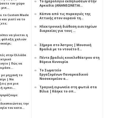
Το ημερολόγιο εκδηλώσεων στην
ώσετε τον χώρο
Αρκαδία (ΑΝΑΝΕΩΝΕΤΑΙ…
ε μικ…
Κάπνα από τις πυρκαγιές της
αι το Custom Made
Αττικής στον ουρανό τη…
 και γιατί να το
ξετε;
Ηλεκτρονική διάθεση εισιτηρίων
διαρκείας για τους …
έπει να γίνεται η
 φύλαξη χαλιών
οκαίρι;
Σήμερα στο Άστρος | Μουσική
Βραδιά με το ντουέτο Ε…
πές στην Ελλάδα
Πέντε βραδιές κουκλοθέατρου στη
εκτρικό
Βόρεια Κυνουρία
ίνητο | Πώς να
οιμάσε…
Το Σωματείο
Εργαζομένων Παναρκαδικού
ι με μηχανή το
Νοσοκομείου α…
αίρι | Να
εις για μια
Τραγική ειρωνεία στη φωτιά στα
ή εμπει…
Βίλια | Κάηκε το σπ…
 αγοράζουμε
;
δικοποιώντας την
ογία του κατα…