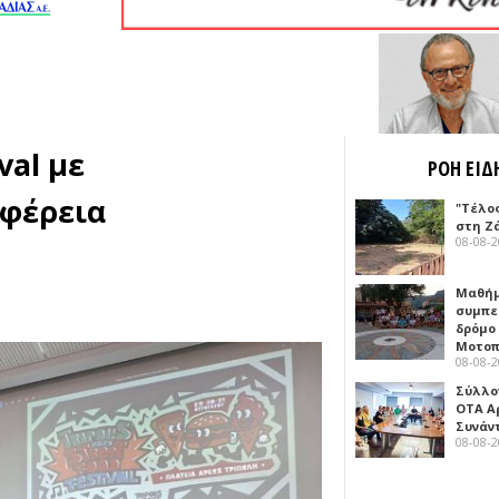
val με
ΡΟΗ ΕΙΔ
ιφέρεια
"Τέλο
στη Ζ
08-08-
Μαθή
συμπε
δρόμο
Μοτοπ
08-08-
Σύλλο
ΟΤΑ Α
Συνάν
08-08-