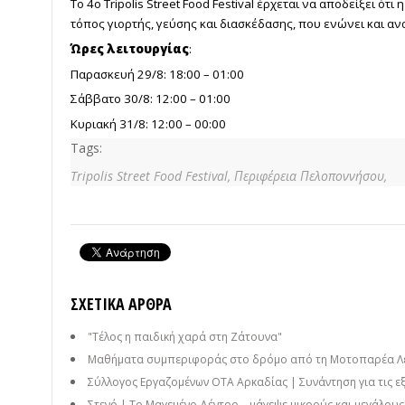
Το 4ο Tripolis Street Food Festival έρχεται να αποδείξει ότ
τόπος γιορτής, γεύσης και διασκέδασης, που ενώνει και αν
Ώρες λειτουργίας
:
Παρασκευή 29/8: 18:00 – 01:00
Σάββατο 30/8: 12:00 – 01:00
Κυριακή 31/8: 12:00 – 00:00
Tags:
Tripolis Street Food Festival,
Περιφέρεια Πελοποννήσου,
ΣΧΕΤΙΚΆ ΆΡΘΡΑ
"Τέλος η παιδική χαρά στη Ζάτουνα"
Μαθήματα συμπεριφοράς στο δρόμο από τη Μοτοπαρέα Λεων
Σύλλογος Εργαζομένων ΟΤΑ Αρκαδίας | Συνάντηση για τις εξ
Στενό | Το Μαγεμένο Δέντρο… μάγεψε μικρούς και μεγάλους! 