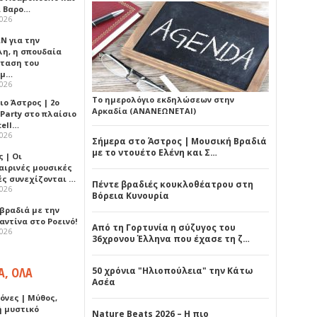
 Βαρο…
2026
Ν για την
λη, η σπουδαία
ταση του
ημ…
2026
Το ημερολόγιο εκδηλώσεων στην
ιο Άστρος | 2ο
Αρκαδία (ΑΝΑΝΕΩΝΕΤΑΙ)
 Party στο πλαίσιο
tell…
2026
Σήμερα στο Άστρος | Μουσική Βραδιά
με το ντουέτο Ελένη και Σ…
 | Οι
αιρινές μουσικές
ές συνεχίζονται …
Πέντε βραδιές κουκλοθέατρου στη
2026
Βόρεια Κυνουρία
 βραδιά με την
ντίνα στο Ροεινό!
Από τη Γορτυνία η σύζυγος του
2026
36χρονου Έλληνα που έχασε τη ζ…
Α, ΟΛΑ
50 χρόνια "Ηλιοπούλεια" την Κάτω
Ασέα
όνες | Μύθος,
ή μυστικό
Nature Beats 2026 – Η πιο