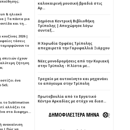
εποίθησης;
καλοκαιρινή μουσική βραδιά στις
Αρ…
Sun & ηλιακό
α | Τα πάντα για
Δημόσια Κεντρική Βιβλιοθήκη
ροντίδα και τη…
Τρίπολης | Αποχώρησε λόγω
συνταξ…
 κουζίνας 2026 |
ρυφαίες τάσεις
Η Χορωδία Ορφέας Τρίπολης
εταμορφώνουν το
αποχαιρετά την Γαρυφαλλιά Ξιάρχου
η σπιτιών έχουν
Νέες μονοδρομήσεις από την Κυριακή
γαλύτερη ζήτηση
στην Τρίπολη - Η λίστα με…
α;
Τροχαίο με αυτοκίνητο και μηχανάκι
κοστίζει ένα
το απόγευμα στην Τρίπολη
 5x5;
Πρωτοβουλία από το Εργατικό
Κέντρο Αρκαδίας με στόχο να διασ…
αι το Sublimation
ατί αλλάζει τα
ένα στα διαφημι…
ΔΗΜΟΦΙΛΕΣΤΕΡΑ ΜΗΝΑ
ή ανακαίνιση
υ | Πώς να