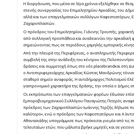
Η διοργάνωση, που μέσα σε λίγα χρόνια εξελίχθηκε σε θεσμ
στενής συνεργασίας του Επιμελητηρίου Αρκαδίας, του Δήμ
αλλά και των επαγγελματικών συλλόγων Καφεστιατόρων, 
Ζαχαροπλαστών.
Ο πρόεδρος του Επιμελητηρίου, Γιάννης Τρουπής, χαρακτή
από συλλογική προσπάθεια και αναδεικνύει την αρκαδική φ
σημειώνοντας πως σε περιόδους χαμηλής εμπορικής κίνησ
Από την πλευρά της Περιφέρειας, ο αναπληρωτής Περιφερ
συμβολή της στην ανάδειξη του κέντρου της Πελοποννήσο
δράσεις και συμμετοχή όπως στο νέο
place
brand
και στη Δ
ο
A
ντιπεριφερειάρχης Αρκαδίας Κώστας Μανδρώνης τόνισε
σταθερό σημείο αναφοράς. Η αντιδήμαρχος Πολιτισμού Ελέν
γαστρονομικό χαρακτήρα της δράσης, την οποία ο Δήμος στ
Οι εκπρόσωποι των επαγγελματικών φορέων έδωσαν επίσης
Εμποροβιομηχανικού Συλλόγου Παναγιώτης Πιτερός αναφέρ
πρόεδρος των Ζαχαροπλαστών Ιωάννης Τερζής δήλωσε πως
καλύτερο», ενώ ο πρόεδρος των Καφεστιατόρων και Α΄ αντ
Αθανασιάδης υπογράμμισε πως πρόκειται για μία από τις 
τελευταίων ετών, που μάλιστα βρήκε μιμητές και σε γειτον