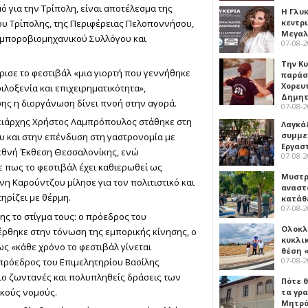
ό για την Τρίπολη, είναι αποτέλεσμα της
Η Γλυ
ου Τρίπολης, της Περιφέρειας Πελοποννήσου,
κεντρ
Μεγαλ
Εμποροβιομηχανικού Συλλόγου και
07-08-
Την Κ
ρισε το φεστιβάλ «μια γιορτή που γεννήθηκε
παράσ
Χορευ
ιλοξενία και επιχειρηματικότητα»,
Δημη
ης η διοργάνωση δίνει πνοή στην αγορά.
07-08-
ειάρχης Χρήστος Λαμπρόπουλος στάθηκε στη
Λαγκά
συμμε
υ και στην επένδυση στη γαστρονομία με
Εργασ
ιεθνή Έκθεση Θεσσαλονίκης, ενώ
07-08-
 πως το φεστιβάλ έχει καθιερωθεί ως
Μυστρ
η Καρούντζου μίλησε για τον πολιτιστικό και
αναστ
ηρίζει με θέρμη.
κατάθ
07-08-
 το στίγμα τους: ο πρόεδρος του
Ολοκλ
θηκε στην τόνωση της εμπορικής κίνησης, ο
κυκλι
 «κάθε χρόνο το φεστιβάλ γίνεται
θέση 
07-08-
ιπρόεδρος του Επιμελητηρίου Βασίλης
πιο ζωντανές και πολυπληθείς δράσεις των
Πότε θ
ικούς νομούς.
τα γρ
Μητρό