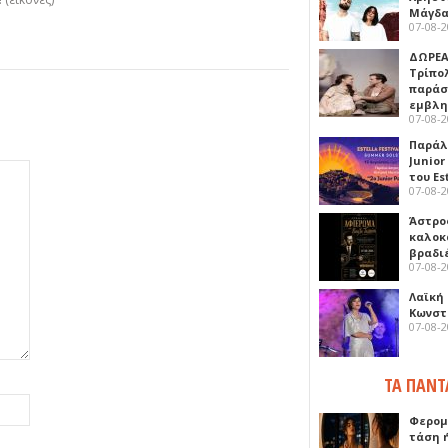
Μάγδα
07-08-
ΔΩΡΕΑ
Τρίπο
παράσ
εμβλ
07-08-
Παράλ
Junior
του Es
07-08-
Άστρος
καλοκ
βραδι
07-08-
Λαϊκή
Κωνστα
07-08-
ΤΑ ΠΑΝΤ
Φερομ
τάση 