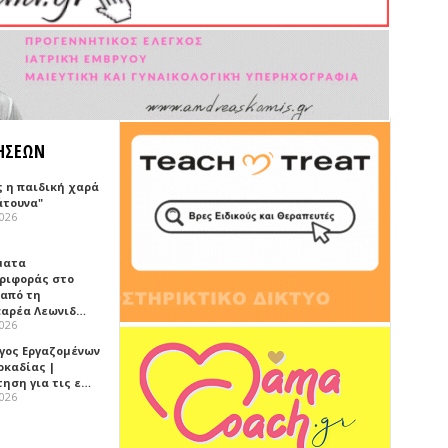
ΗΣΕΩΝ
ς η παιδική χαρά
άτουνα"
2026
ματα
ριφοράς στο
 από τη
αρέα Λεωνιδ…
2026
γος Εργαζομένων
ρκαδίας |
τηση για τις ε…
2026