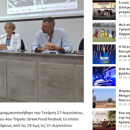
Στενό
Δέντρ
μικρο
08-08-
Φιλικ
Τρίπολ
Πύργο
08-08-
Η Ελλ
Κατερ
στον 
08-08-
Δύο σ
βράδυ
08-08-
Φαράν
Μνημε
Πολιτ
08-08-
πραγματοποιήθηκε την Τετάρτη 27 Αυγούστου,
Ένα ση
την Ι
4ου Tripolis Street Food Festival, το οποίο
Χρέπα
 Άρεως από τις 29 έως τις 31 Αυγούστου.
08-08-