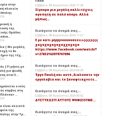
Fank
κερία στην
Σάββατο, 08 Αυγούστου 2026 11:28
ική πλατεία
Σίγουρα μια μεγάλη καλλιτέχνις
όπολης
αγαπητή σε πολύ κόσμο. Αλλά
2026
μήπως…
υριακή η
ταση της
Εισάγετε το όνομά σας...
τικής Ομάδας
Σάββατο, 08 Αυγούστου 2026 11:27
τσάνα…
Ε ρε κατι μηηηνυυυυυσεειιιςςςςςςςς
2026
χαχαχαχαχαχαχχαχαχα
δια | Με μεγάλη
https://www.facebook.com/watch/?
τοχή το 8ο
v=27832162979767096
τήριο της τέχ…
2026
Εισάγετε το όνομά σας...
άς |11 μήνες με
Σάββατο, 08 Αυγούστου 2026 08:39
ολή για ψευδή
Έργο Παυλή και αυτό ,διαλυσατε την
εση στον 5…
2026
εργολαβία και το ξαναφτιαχνετε…
ηρώνεται ο νέος
κός κόμβος στη
Εισάγετε το όνομά σας...
«Πλάτσα» …
Σάββατο, 08 Αυγούστου 2026 00:02
2026
ΔΥΣΤΥΧΩΣ!!! ΑΥΤΟΥΣ ΨΗΦΙΖΟΥΜΕ...
α είναι κλειστά
αφεία της
Εισάγετε το όνομά σας...
πολης στην Τρ…