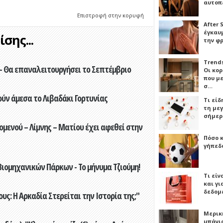
αυτοπ
Επιστροφή στην κορυφή
After 
έγκαυμ
σης...
την φ
Trends
- Θα επαναλειτουργήσει το Σεπτέμβριο
Οι κο
που μ
σ…
ούν άμεσα το Λιβαδάκι Γορτυνίας
Τι είδ
τη με
σήμερ
ενού – Λίμνης – Ματίου έχει αφεθεί στην
Πόσο 
γήπεδο
ιομηχανικών Πάρκων - Το μήνυμα Τζιούμη!
Τι είν
και γι
δεδομ
ς: Η Αρκαδία Στερείται την Ιστορία της;"
Μερικ
μπάνιο