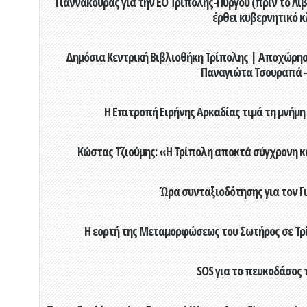
Γιαννακούρας για την EO Τρίπολης-Πύργου (πριν το Λιβαδ
έρθει κυβερνητικό κ
Δημόσια Κεντρική Βιβλιοθήκη Τρίπολης | Αποχώρησ
Παναγιώτα Τσουραπά -
Η Επιτροπή Ειρήνης Αρκαδίας τιμά τη μνήμη
Κώστας Τζιούμης: «Η Τρίπολη αποκτά σύγχρονη κ
Ώρα συνταξιοδότησης για τον 
Η εορτή της Μεταμορφώσεως του Σωτήρος σε Τρί
SOS για το πευκοδάσος 