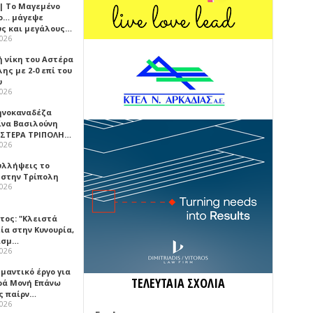
 | Το Μαγεμένο
ο… μάγεψε
ύς και μεγάλους…
2026
ή νίκη του Αστέρα
ης με 2-0 επί του
υ
2026
ηνοκαναδέζα
ίνα Βασιλούνη
ΑΣΤΕΡΑ ΤΡΙΠΟΛΗ…
2026
υλλήψεις το
 στην Τρίπολη
2026
τος: "Κλειστά
ία στην Κυνουρία,
ισμ…
2026
μαντικό έργο για
ΤΕΛΕΥΤΑΙΑ ΣΧΟΛΙΑ
ερά Μονή Επάνω
ς παίρν…
2026