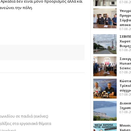
ι η Αρκαδία δεν είναι μόνο προορισμός αλλά και
07-08-
ανεώνει την πόλη.
Υπεγρ
Προγρ
Σύμβα
αποκα
07-08-
ΣΕΒΙΠΕ
Χωροτ
Βιομη
07-08-
Συνερ
Hunan 
Scien
07-08-
Κώστα
Τρίπο
σύγχρ
07-08-
Διακο
Ξηροπ
07-08-
ιδίου σε παιδιά (εικόνες)
ελίξεις στα εργασιακά θέματα
Μουσι
Χρήστ
(εικόνες)