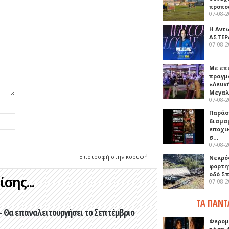
προπο
07-08-
Η Αντ
ΑΣΤΕΡ
07-08-
Με επ
πραγμ
«Λευκ
Μεγα
07-08-
Παρά
διαμα
εποχι
σ…
07-08-
Επιστροφή στην κορυφή
Νεκρό
φορτη
οδό Σ
σης...
07-08-
ΤΑ ΠΑΝΤ
- Θα επαναλειτουργήσει το Σεπτέμβριο
Φερομ