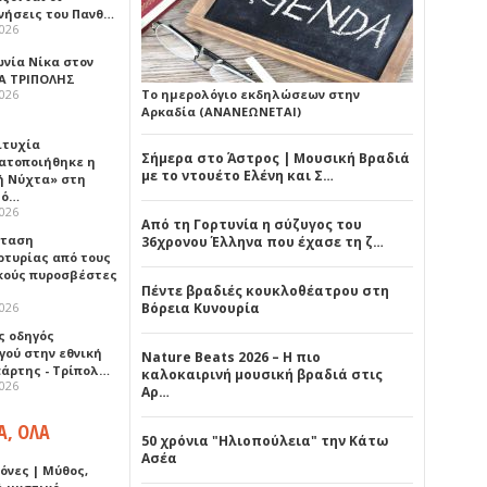
νήσεις του Πανθ…
2026
ωνία Νίκα στον
Α ΤΡΙΠΟΛΗΣ
2026
Το ημερολόγιο εκδηλώσεων στην
Αρκαδία (ΑΝΑΝΕΩΝΕΤΑΙ)
ιτυχία
Σήμερα στο Άστρος | Μουσική Βραδιά
ατοποιήθηκε η
με το ντουέτο Ελένη και Σ…
ή Νύχτα» στη
λό…
2026
Από τη Γορτυνία η σύζυγος του
σταση
36χρονου Έλληνα που έχασε τη ζ…
ρτυρίας από τους
κούς πυροσβέστες
Πέντε βραδιές κουκλοθέατρου στη
2026
Βόρεια Κυνουρία
ς οδηγός
γού στην εθνική
Nature Beats 2026 – Η πιο
πάρτης - Τρίπολ…
καλοκαιρινή μουσική βραδιά στις
2026
Αρ…
Α, ΟΛΑ
50 χρόνια "Ηλιοπούλεια" την Κάτω
Ασέα
όνες | Μύθος,