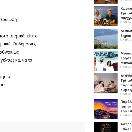
Κώστα
Τρίπο
σύγχρ
κπεραίωση
07-08-
Διακο
στοποιητικά, είτε ο
Ξηροπ
07-08-
μμικά. Οι δημόσιες
τούνται ως
Μουσι
Χρήστ
γέλτως και να τα
Μάγδα
07-08-
ΔΩΡΕΑ
ιητικό
Τρίπο
του
παράσ
εμβλ
07-08-
Παράλ
Junior
του Es
07-08-
Άστρος
καλοκ