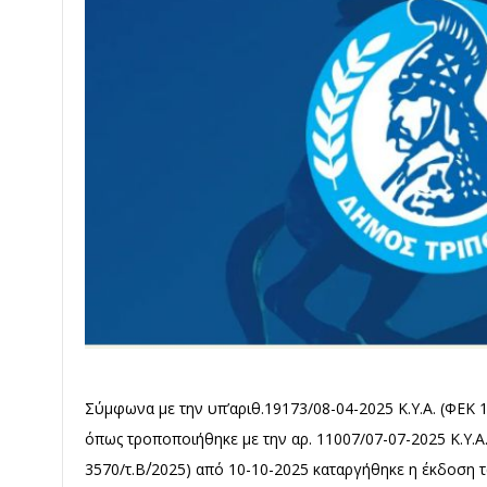
Σύμφωνα με την υπ’αριθ.19173/08-04-2025 Κ.Υ.Α. (ΦΕΚ 1
όπως τροποποιήθηκε με την αρ. 11007/07-07-2025 Κ.Υ.Α
3570/τ.Β΄/2025) από 10-10-2025 καταργήθηκε η έκδοση