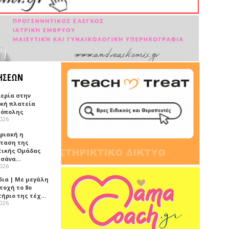
ΗΣΕΩΝ
κερία στην
ική πλατεία
όπολης
2026
υριακή η
ταση της
τικής Ομάδας
τσάνα…
2026
δια | Με μεγάλη
τοχή το 8ο
τήριο της τέχ…
2026