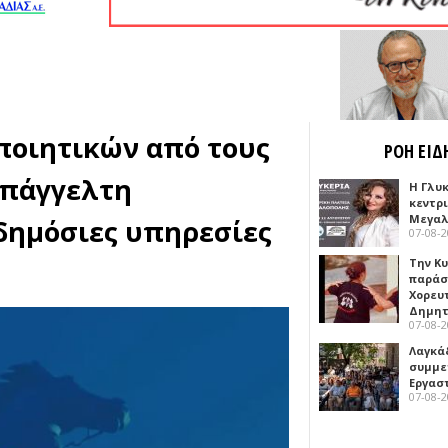
ποιητικών από τους
ΡΟΗ ΕΙΔ
επάγγελτη
Η Γλυ
κεντρ
Μεγαλ
δημόσιες υπηρεσίες
07-08-
Την Κ
παράσ
Χορευ
Δημη
07-08-
Λαγκά
συμμε
Εργασ
07-08-