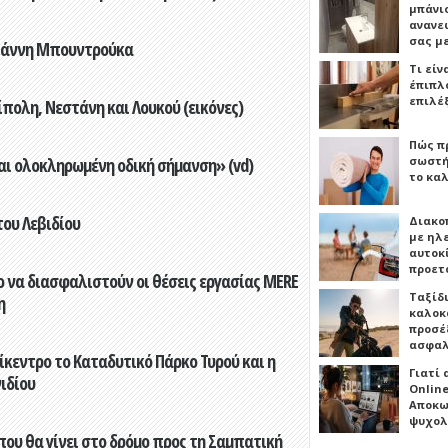
μπάνιο
ανανε
σας μ
Γιάννη Μπουντρούκα
Τι είν
έπιπλο
επιλέ
πολη, Νεστάνη και Λουκού (εικόνες)
Πώς πρ
σωστή
αι ολοκληρωμένη οδική σήμανση» (vd)
το καλ
του Λεβιδίου
Διακο
με ηλ
αυτοκ
προετ
 να διασφαλιστούν οι θέσεις εργασίας MERE
Ταξίδ
η
καλοκ
προσέξ
ασφαλ
ίκεντρο το Καταδυτικό Πάρκο Τυρού και η
Γιατί
ιδίου
Online
Αποκω
ψυχολ
που θα γίνει στο δρόμο προς τη Σαμπατική