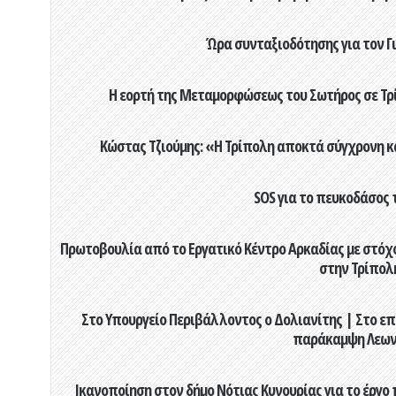
Ώρα συνταξιοδότησης για τον 
Η εορτή της Μεταμορφώσεως του Σωτήρος σε Τρί
Κώστας Τζιούμης: «Η Τρίπολη αποκτά σύγχρονη κ
SOS για το πευκοδάσος 
Πρωτοβουλία από το Εργατικό Κέντρο Αρκαδίας με στόχο
στην Τρίπολ
Στο Υπουργείο Περιβάλλοντος ο Δολιανίτης | Στο επ
παράκαμψη Λεων
Ικανοποίηση στον δήμο Νότιας Κυνουρίας για το έργο 