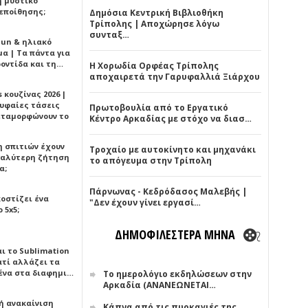
ή μυστικό
εποίθησης;
Δημόσια Κεντρική Βιβλιοθήκη
Τρίπολης | Αποχώρησε λόγω
συνταξ…
Sun & ηλιακό
α | Τα πάντα για
ροντίδα και τη…
Η Χορωδία Ορφέας Τρίπολης
αποχαιρετά την Γαρυφαλλιά Ξιάρχου
 κουζίνας 2026 |
ρυφαίες τάσεις
Πρωτοβουλία από το Εργατικό
εταμορφώνουν το
Κέντρο Αρκαδίας με στόχο να διασ…
η σπιτιών έχουν
Τροχαίο με αυτοκίνητο και μηχανάκι
γαλύτερη ζήτηση
το απόγευμα στην Τρίπολη
α;
Πάρνωνας - Κεδρόδασος Μαλεβής |
κοστίζει ένα
"Δεν έχουν γίνει εργασί…
 5x5;
ΔΗΜΟΦΙΛΕΣΤΕΡΑ ΜΗΝΑ
αι το Sublimation
ατί αλλάζει τα
ένα στα διαφημι…
Το ημερολόγιο εκδηλώσεων στην
Αρκαδία (ΑΝΑΝΕΩΝΕΤΑΙ…
ή ανακαίνιση
Κάπνα από τις πυρκαγιές της