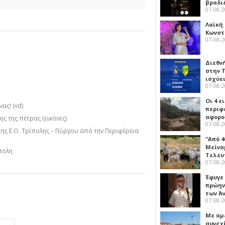
βραδι
07-08-
Λαϊκή
Κωνστα
07-08-
Διεθν
στην Τ
ισχύει
07-08-
Οι 4 ε
ας! (vd)
περιφ
αφορο
ς της πέτρας (εικόνες)
07-08-
της Ε.Ο. Τρίπολης – Πύργου από την Περιφέρεια
"Από 4
Μείναμ
πολη
Τελευ
07-08-
Έφυγε
πρώην
των Ά
07-08-
Με αμ
συνεχί