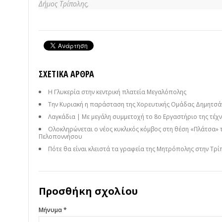
Δήμος Τρίπολης,
ΣΧΕΤΙΚΆ ΆΡΘΡΑ
Η Γλυκερία στην κεντρική πλατεία Μεγαλόπολης
Την Κυριακή η παράσταση της Χορευτικής Ομάδας Δημητσάν
Λαγκάδια | Με μεγάλη συμμετοχή το 8ο Εργαστήριο της τέχνη
Ολοκληρώνεται ο νέος κυκλικός κόμβος στη θέση «Πλάτσα» 
Πελοποννήσου
Πότε θα είναι κλειστά τα γραφεία της Μητρόπολης στην Τρί
Προσθήκη σχολίου
Μήνυμα *