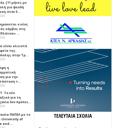
άς |11 μήνες με
ολή για ψευδή
εση στον 5…
2026
ηρώνεται ο νέος
κός κόμβος στη
«Πλάτσα» …
2026
α είναι κλειστά
αφεία της
πολης στην Τρ…
2026
άφη η
αμματική
ση για την
τάσταση τ…
2026
Τ: Το νέο
αξικό για τη
χανία δεν πρέπει…
2026
γασία ΠΑΠΕΛ με το
ΤΕΛΕΥΤΑΙΑ ΣΧΟΛΙΑ
University of
ce and …
2026