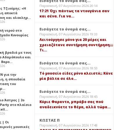
Εισάγετε το όνομά σας...
Παρασκευή, 07 Αυγούστου 2026 20:14
ς Τζιούμης: «Η
17:21 Όχι πάντως τα ντουγάνια σαν
λη αποκτά
και σένα. Για να…
ονη και ολοκληρ…
2026
Εισάγετε το όνομά σας...
πή νερού στο
Παρασκευή, 07 Αυγούστου 2026 19:33
ήγαδο Κυνουρίας
2026
Λειτούργησε μόνο για 20 μέρες και
χρειαζότανε συντήρηση συντήρηση;;;
Τι…
κή βραδιά με τους
ο Αδαμόπουλο και
 Βαρο…
Εισάγετε το όνομά σας...
2026
Παρασκευή, 07 Αυγούστου 2026 18:53
Τό μουσείο είδες μόνο κλειστό;; Κάνε
Ν για την
μία βόλτα σε όλο…
λη, η σπουδαία
ταση του
ημ…
Εισάγετε το όνομά σας...
2026
Παρασκευή, 07 Αυγούστου 2026 18:45
ιο Άστρος | 2ο
Κύριε Φαραντο, μπράβο σας πού
 Party στο πλαίσιο
αναδεικνύετε το θέμα, αλλά τώρα…
tell…
2026
ΚΩΣΤΑΣ Π
 | Οι
Παρασκευή, 07 Αυγούστου 2026 17:48
αιρινές μουσικές