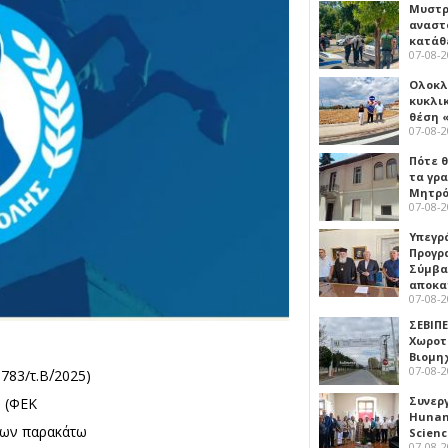
Μυστρ
αναστ
κατάθ
07-08-
Ολοκλ
κυκλι
θέση 
07-08-
Πότε θ
τα γρ
Μητρό
07-08-
Υπεγρ
Προγρ
Σύμβα
αποκα
07-08-
ΣΕΒΙΠΕ
Χωροτ
Βιομη
07-08-
783/τ.Β΄/2025)
Συνερ
. (ΦΕΚ
Hunan 
 των παρακάτω
Scien
07-08-