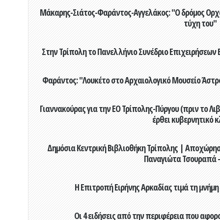
Μάκαρης-Σιάτος-Φαράντος-Αγγελάκος: "Ο δρόμος Ορχομ
τύχη του"
Στην Τρίπολη το Πανελλήνιο Συνέδριο Επιχειρήσεων Β
Φαράντος: "Λουκέτο στο Αρχαιολογικό Μουσείο Άστρου
Γιαννακούρας για την EO Τρίπολης-Πύργου (πριν το Λιβαδ
έρθει κυβερνητικό κ
Δημόσια Κεντρική Βιβλιοθήκη Τρίπολης | Αποχώρησ
Παναγιώτα Τσουραπά -
Η Επιτροπή Ειρήνης Αρκαδίας τιμά τη μνήμη
Οι 4 ειδήσεις από την περιφέρεια που αφορ