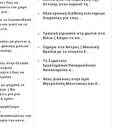
υ | Πώς να
Αττικής στον ουρανό τη…
ώσετε τον χώρο
ε μικ…
Ηλεκτρονική διάθεση εισιτηρίων
διαρκείας για τους …
αι το Custom Made
 και γιατί να το
ξετε;
Τραγική ειρωνεία στη φωτιά στα
Βίλια | Κάηκε το σπ…
έπει να γίνεται η
 φύλαξη χαλιών
Σήμερα στο Άστρος | Μουσική
οκαίρι;
Βραδιά με το ντουέτο Ε…
Το Σωματείο
πές στην Ελλάδα
Εργαζομένων Παναρκαδικού
εκτρικό
Νοσοκομείου α…
ίνητο | Πώς να
οιμάσε…
Νέος Διάκονος στην Ιερά
Μητρόπολη Μαντινείας και Κ…
ι με μηχανή το
αίρι | Να
εις για μια
ή εμπει…
 αγοράζουμε
;
δικοποιώντας την
ογία του κατα…