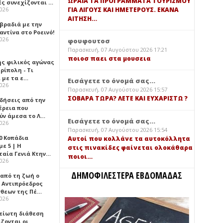
ΩΡΑΙΑ ΤΑ ΠΡΟΓΡΑΜΜΑΤΑ ΤΟΥΡΙΣΜΟΥ
ές συνεχίζονται …
ΓΙΑ ΛΙΓΟΥΣ ΚΑΙ ΗΜΕΤΕΡΟΥΣ. ΕΚΑΝΑ
2026
ΑΙΤΗΣΗ…
 βραδιά με την
ντίνα στο Ροεινό!
2026
φουφουτοσ
Παρασκευή, 07 Αυγούστου 2026 17:21
ποιοσ παει στα μουσεια
ής φιλικός αγώνας
ρίπολη - Τι
 με τα ε…
Εισάγετε το όνομά σας...
2026
Παρασκευή, 07 Αυγούστου 2026 15:57
ΣΟΒΑΡΑ ΤΩΡΑ? ΛΕΤΕ ΚΑΙ ΕΥΧΑΡΙΣΤΩ ?
ιδήσεις από την
έρεια που
ύν άμεσα το Λ…
Εισάγετε το όνομά σας...
2026
Παρασκευή, 07 Αυγούστου 2026 15:54
0 Κοπάδια
Αυτοί που κολλάνε τα αυτοκόλλητα
ε 5 | Η
στις πινακίδες φαίνεται ολοκάθαρα
ταία Γενιά Κτην…
ποιοι…
2026
ΔΗΜΟΦΙΛΕΣΤΕΡΑ ΕΒΔΟΜΑΔΑΣ
 από τη ζωή ο
 Αντιπρόεδρος
νθεων της Πέ…
2026
είωτη διάθεση
ζονται οι