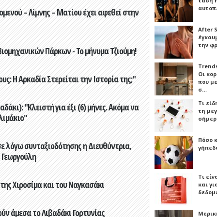
τάση 
αυτοπ
ενού – Λίμνης – Ματίου έχει αφεθεί στην
After 
έγκαυμ
την φ
ιομηχανικών Πάρκων - Το μήνυμα Τζιούμη!
Trends
Οι κο
ς: Η Αρκαδία Στερείται την Ιστορία της;"
που μ
σ…
Τι είδ
άκι): "Κλειστή για έξι (6) μήνες. Ακόμα να
τη με
λιμάκιο"
σήμερ
Πόσο 
ε λόγω συνταξιοδότησης η Διευθύντρια,
γήπεδο
 Γεωργούλη
Τι είν
 της Χιροσίμα και του Ναγκασάκι
και γι
δεδομ
ούν άμεσα το Λιβαδάκι Γορτυνίας
Μερικ