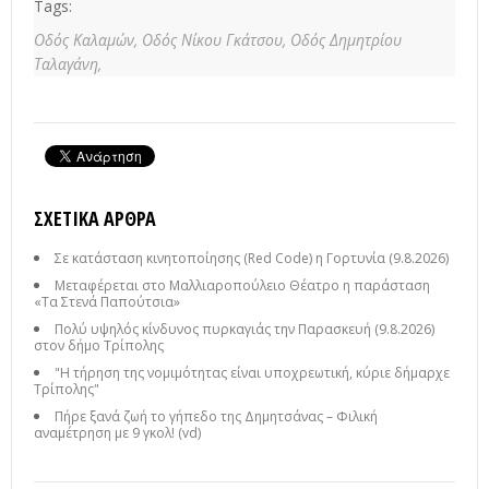
Tags:
Οδός Καλαμών,
Οδός Νίκου Γκάτσου,
Οδός Δημητρίου
Ταλαγάνη,
ΣΧΕΤΙΚΆ ΆΡΘΡΑ
Σε κατάσταση κινητοποίησης (Red Code) η Γορτυνία (9.8.2026)
Μεταφέρεται στο Μαλλιαροπούλειο Θέατρο η παράσταση
«Τα Στενά Παπούτσια»
Πολύ υψηλός κίνδυνος πυρκαγιάς την Παρασκευή (9.8.2026)
στον δήμο Τρίπολης
"Η τήρηση της νομιμότητας είναι υποχρεωτική, κύριε δήμαρχε
Τρίπολης"
Πήρε ξανά ζωή το γήπεδο της Δημητσάνας – Φιλική
αναμέτρηση με 9 γκολ! (vd)