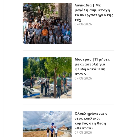
Λαγκάδια | Με
μεγάλη συμμετοχή
το 8ο Εργαστήριο της
τέχ…
07-08-2026
Μυστράς |11 μήνες
με αναστολή για
ψευδή κατάθεση
στον 5…
07-08-2026
Ολοκληρώνεται ο
νέος κυκλικός
κόμβος στη θέση
«Πλάτσα» …
07-08-2026