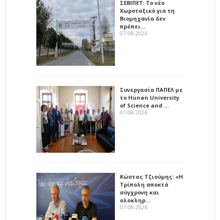
ΣΕΒΙΠΕΤ: Το νέο
Χωροταξικό για τη
Βιομηχανία δεν
πρέπει…
07-08-2026
Συνεργασία ΠΑΠΕΛ με
το Hunan University
of Science and …
07-08-2026
Κώστας Τζιούμης: «Η
Τρίπολη αποκτά
σύγχρονη και
ολοκληρ…
07-08-2026