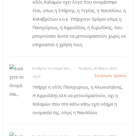
οδός Καλαμών εχει λογο που ονομάστηκε
έτσι, οπως η Σπάρτης, η Τεγέας, η Ναυπλίου, η
Καλαβρύτων κ.ο.κ. Υπάρχουν δρόμοι οπως η
Πανηγύρεως, η Αφροδίτης, η Ευρυδίκης, που
μπορούσαν άνετα να μετονομαστούν χωρίς να
επηρεαστεί η χρήση τους.
Εισάγετε το όνομά σας...
Τετάρτη, 20 Μαϊος 2026
Σύνδεσμος σχολίου
15:21
Υπήρχε η οδός Πανηγυρεως, η Αλωνισταίνης,
Η Αφροδίτης κλπ να μετονόμαστούν, οχι η
Καλαμών που στο κάτω κάτω εχει νόημα η
ονομασία της, οπως η Ναυπλίου.