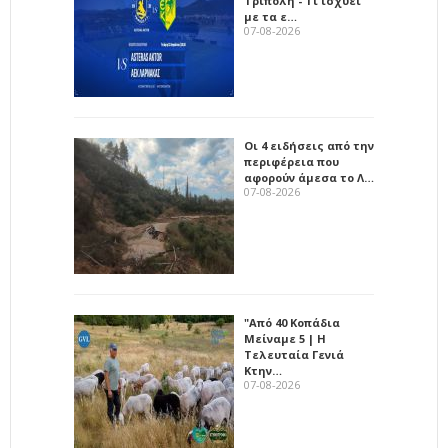
Τρίπολη - Τι ισχύει
με τα ε…
07-08-2026
Οι 4 ειδήσεις από την
περιφέρεια που
αφορούν άμεσα το Λ…
07-08-2026
"Από 40 Κοπάδια
Μείναμε 5 | Η
Τελευταία Γενιά
Κτην…
07-08-2026