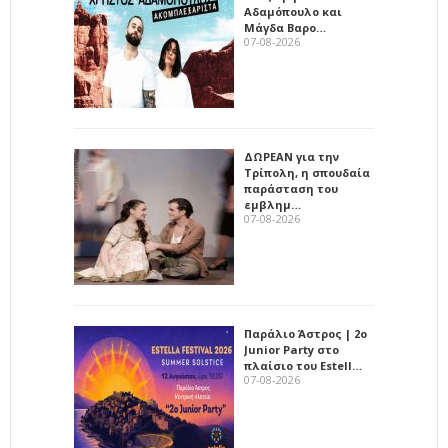
Αδαμόπουλο και
Μάγδα Βαρο…
07-08-2026
ΔΩΡΕΑΝ για την
Τρίπολη, η σπουδαία
παράσταση του
εμβλημ…
07-08-2026
Παράλιο Άστρος | 2ο
Junior Party στο
πλαίσιο του Estell…
07-08-2026