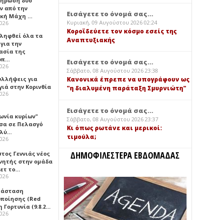
ήρωση δύο
ν από την
Εισάγετε το όνομά σας...
ική Μάχη …
Κυριακή, 09 Αυγούστου 2026 02:24
2026
Κοροϊδεύετε τον κόσμο εσείς της
 ληφθεί όλα τα
Αναπτυξιακής
για την
ασία της
οπ…
Εισάγετε το όνομά σας...
2026
Σάββατο, 08 Αυγούστου 2026 23:38
υλλήψεις για
Κανονικά έπρεπε να υπογράφουν ως
γιά στην Κορινθία
"η διαλυμένη παράταξη Σμυρνιώτη"
2026
Εισάγετε το όνομά σας...
ωνία κυρίων"
Σάββατο, 08 Αυγούστου 2026 23:37
σα σε Πελασγό
Κι όπως ρωτάνε και μερικοί:
ολύ…
τιμούλα;
2026
ΔΗΜΟΦΙΛΕΣΤΕΡΑ ΕΒΔΟΜΑΔΑΣ
τος Γεννιάς νέος
νητής στην ομάδα
ετ το…
2026
τάσταση
οποίησης (Red
η Γορτυνία (9.8.2…
2026