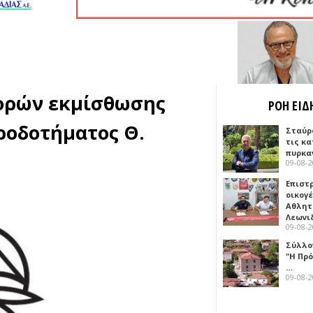
ορών εκμίσθωσης
ΡΟΗ ΕΙΔ
ροδοτήματος Θ.
Σταύρ
τις κ
πυρκα
09-08-
Επιστ
οικογέ
Αθλητ
Λεωνι
09-08-
Σύλλο
"Η Πρό
…
09-08-