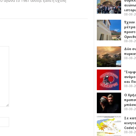
συμπλ
ου αγώνα το 1981 άνοιξε ξανά η σχολή
αιώνω
ιστορ
08-08-
Έχουν
μέτρα 
προστ
Ορνιθ
08-08-
Δύο σ
πυρκα
08-08-
"Συμφ
ανάμε
και Π
08-08-
Ο Χρήσ
προπο
μπάσκ
08-08-
Σε κα
κινητ
Code) 
08-08-