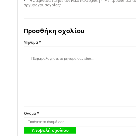
Η Στεμνίτσα τίμησε τον Νίκο Καλτεζιώτη - "Με προσωπικό τ
αργυροχρυσοχοΐας"
Προσθήκη σχολίου
Μήνυμα *
Όνομα *