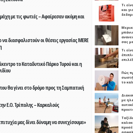
Τι είν
και γι
δεδομ
άχη με τις φωτιές – Αφαίρεσαν ακόμη και
Μερικ
μπάνιο
ανανε
 να διασφαλιστούν οι θέσεις εργασίας MERE
σας μ
η
Τι είν
έπιπλο
επιλέ
ίκεντρο το Καταδυτικό Πάρκο Τυρού και η
ιδίου
Πώς πρ
σωστή
το καλ
που θα γίνει στο δρόμο προς τη Σαμπατική
Διακο
με ηλ
ην Ε.Ο. Τρίπολης – Καρκαλούς
αυτοκ
προετ
Ταξίδ
επιτυχία μας δίνει δύναμη να συνεχίσουμε»
καλοκ
προσέξ
ασφαλ