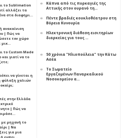
Κάπνα από τις πυρκαγιές της
αι το Sublimation
Αττικής στον ουρανό τη…
ατί αλλάζει τα
ένα στα διαφημι…
Πέντε βραδιές κουκλοθέατρου στη
Βόρεια Κυνουρία
ή ανακαίνιση
Ηλεκτρονική διάθεση εισιτηρίων
υ | Πώς να
διαρκείας για τους …
ώσετε τον χώρο
ε μικ…
αι το Custom Made
50 χρόνια "Ηλιοπούλεια" την Κάτω
 και γιατί να το
Ασέα
ξετε;
Το Σωματείο
Εργαζομένων Παναρκαδικού
έπει να γίνεται η
Νοσοκομείου α…
 φύλαξη χαλιών
οκαίρι;
πές στην Ελλάδα
εκτρικό
ίνητο | Πώς να
οιμάσε…
ι με μηχανή το
αίρι | Να
εις για μια
ή εμπει…