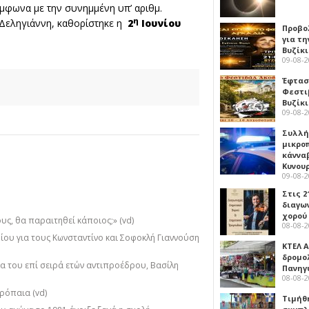
φωνα με την συνημμένη υπ’ αριθμ.
η
 Δεληγιάννη, καθορίστηκε η
2
Ιουνίου
Προβο
για τη
Βυζίκι
09-08-
Έφτασε
Φεστι
Βυζίκ
09-08-
Συλλή
μικρο
κάννα
Κυνου
09-08-
Στις 2
διαγω
χορού
υς, θα παραιτηθεί κάποιος;» (vd)
08-08-
ίου για τους Κωνσταντίνο και Σοφοκλή Γιαννούση
ΚΤΕΛ Α
δρομολ
α του επί σειρά ετών αντιπροέδρου, Βασίλη
Πανηγ
08-08-
ρόπαια (vd)
Τιμήθ