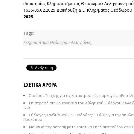
ιδιοκτησίας Κληροδοτήματος Θεόδωρου Δεληγιάννη σύμ
1636/05.02.2025 Διακήρυξη Δ.Ε. Κληρ/ματος Θεόδωρου
2025
.
Tags:
Κληροδότημα Θεόδωρου Δεληγιάννη,
ΣΧΕΤΙΚΆ ΆΡΘΡΑ
Σταύρος Τσίχλης για τις καταστροφικές πυρκαγιές: «Επιτέλο
Επιστροφή στην οικογένεια του Αθλητικού Συλλόγου Λεωνιδ
(vd)
Σύλλογος Κανδυλιωτών "Η Πρόοδος" | Θλίψη για την απώλει
Προκόπου
Μουσική παράσταση με τη Χριστίνα Σπηλιακοπούλου στα Τ