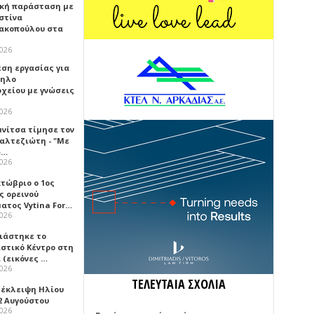
κή παράσταση με
στίνα
ακοπούλου στα
2026
έση εργασίας για
ηλο
οχείου με γνώσεις
2026
μνίτσα τίμησε τον
Καλτεζιώτη - "Με
ω…
2026
κτώβριο ο 1ος
ς ορεινού
ατος Vytina For…
2026
νιάστηκε το
ιστικό Κέντρο στη
 (εικόνες …
2026
ΤΕΛΕΥΤΑΙΑ ΣΧΟΛΙΑ
 έκλειψη Ηλίου
2 Αυγούστου
2026