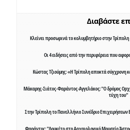
Διαβάστε επί
Κλείνει προσωρινά το κολυμβητήριο στην Τρίπολη 
Οι 4 ειδήσεις από την περιφέρεια που αφορ
Κώστας Τζιούμης: «Η Τρίπολη αποκτά σύγχρονη κ
Μάκαρης-Σιάτος-Φαράντος-Αγγελάκος: "Ο δρόμος Ορχομ
τύχη του"
Στην Τρίπολη το Πανελλήνιο Συνέδριο Επιχειρήσεων Β
Φαράντος: "Λουκέτο στο Αρχαιολογικό Μουσείο Άστρου