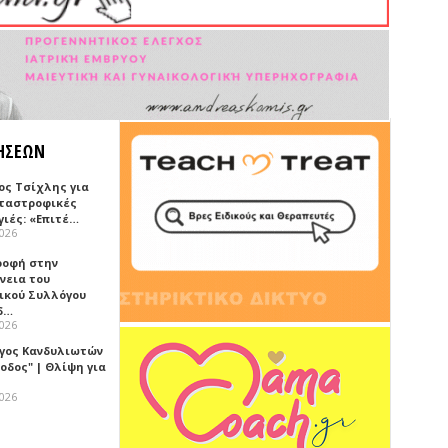
ΗΣΕΩΝ
ος Τσίχλης για
αταστροφικές
γιές: «Επιτέ…
2026
ροφή στην
νεια του
ικού Συλλόγου
δ…
2026
γος Κανδυλιωτών
οδος" | Θλίψη για
2026