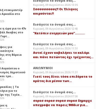
Εισάγετε το όνομά σας...
Κυριακή, 09 Αυγούστου 2026 13:35
Σσσσσσσσσσς!! Οι Έλληνες
λή ντοκιμαντέρ
κοιμούνται!!
ν Αρκαδία στο
2026
Εισάγετε το όνομά σας...
 η ώρα για το 47ο
Κυριακή, 09 Αυγούστου 2026 12:40
βάλ Άκοβας στο
"Κατόπιν ενεργειών μου"..........
ι Γορτ…
2026
Εισάγετε το όνομά σας...
ψεις για
Κυριακή, 09 Αυγούστου 2026 11:51
ποσότητα
Αυτοί έχουν καβαλήσει το καλάμι
βης στη Βόρεια
και πάνε πετώντας όχι τρέχοντας…
ρί…
2026
ΑΝΩΝΥΜΟΙ
1 Αυγούστου ο
νισμός δημοτικού
Κυριακή, 09 Αυγούστου 2026 11:31
 και τρα…
Γιατί τους δίνει τόσα επιδόματα το
2026
κράτος δια μέσου των…
ρκαδίας | Τα
όγια για το
Εισάγετε το όνομά σας...
ύρι της Τεγέα…
Κυριακή, 09 Αυγούστου 2026 07:30
2026
σορασ σορασ σορασ σορασ δημαρχε
υπεγραψε να παρεις 900δισ για…
ηκε η