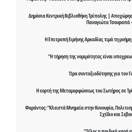
Δημόσια Κεντρική Βιβλιοθήκη Τρίπολης | Αποχώρησ
Παναγιώτα Τσουραπά -
Η Επιτροπή Ειρήνης Αρκαδίας τιμά τη μνήμη
"Η τήρηση της νομιμότητας είναι υποχρεω
Ώρα συνταξιοδότησης για τον 
Η εορτή της Μεταμορφώσεως του Σωτήρος σε Τρί
Φαράντος: "Κλειστά Μνημεία στην Κυνουρία, Πολιτισμό
Σχέδιο και Σεβα
"Τέλος η παιδική χαρά 