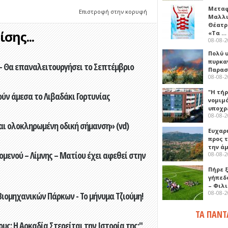
Μεταφ
Επιστροφή στην κορυφή
Μαλλι
Θέατρ
σης...
«Τα …
08-08-
Πολύ 
πυρκα
- Θα επαναλειτουργήσει το Σεπτέμβριο
Παρασκ
08-08-
"Η τή
ούν άμεσα το Λιβαδάκι Γορτυνίας
νομιμ
υποχρ
08-08-
αι ολοκληρωμένη οδική σήμανση» (vd)
Ευχαρ
προς τ
την ά
ενού – Λίμνης – Ματίου έχει αφεθεί στην
08-08-
Πήρε 
γήπεδ
– Φιλ
08-08-
ιομηχανικών Πάρκων - Το μήνυμα Τζιούμη!
ΤΑ ΠΑΝΤ
ς: Η Αρκαδία Στερείται την Ιστορία της;"