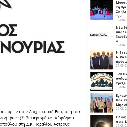
Μουσι
τη Χρι
Σπηλι
Τρό…
09-08-
Νέα θ
υπάλλ
ξενοδ
σ…
09-08-
Η Στε
Νίκο 
προσ
09-08-
Τον Ο
αγώνα
τρεξίμ
09-08-
Εγκαι
Πολιτ
Μηλιά
09-08-
οσφορών στην Διαχειριστική Επιτροπή του
Ολική
ση τριών (3) διαμερισμάτων Α΄ ορόφου
στις 1
ροπούλου στη Δ.Κ. Παραλίου Άστρους,
09-08-