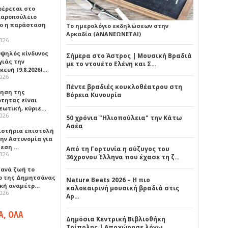
έρεται στο
αροπούλειο
ο η παράσταση
Το ημερολόγιο εκδηλώσεων στην
Αρκαδία (ΑΝΑΝΕΩΝΕΤΑΙ)
2026
υψηλός κίνδυνος
Σήμερα στο Άστρος | Μουσική Βραδιά
γιάς την
με το ντουέτο Ελένη και Σ…
ευή (9.8.2026)…
2026
Πέντε βραδιές κουκλοθέατρου στη
ρηση της
Βόρεια Κυνουρία
ότητας είναι
εωτική, κύριε…
2026
50 χρόνια "Ηλιοπούλεια" την Κάτω
Ασέα
ιστήρια επιστολή
ην Αστυνομία για
μεση …
Από τη Γορτυνία η σύζυγος του
2026
36χρονου Έλληνα που έχασε τη ζ…
ξανά ζωή το
ο της Δημητσάνας
Nature Beats 2026 – Η πιο
ική αναμέτρ…
καλοκαιρινή μουσική βραδιά στις
2026
Αρ…
Α, ΟΛΑ
Δημόσια Κεντρική Βιβλιοθήκη
Τρίπολης | Αποχώρησε λόγω