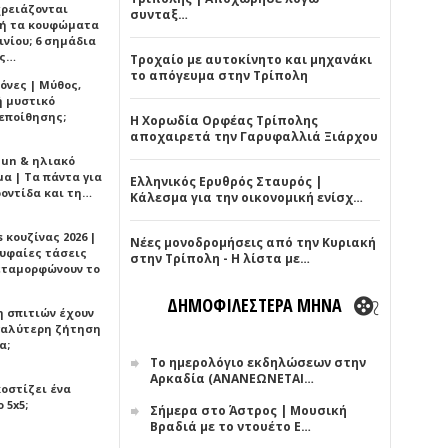
χρειάζονται
συνταξ…
ή τα κουφώματα
νίου; 6 σημάδια
άς…
Τροχαίο με αυτοκίνητο και μηχανάκι
το απόγευμα στην Τρίπολη
όνες | Μύθος,
ή μυστικό
εποίθησης;
Η Χορωδία Ορφέας Τρίπολης
αποχαιρετά την Γαρυφαλλιά Ξιάρχου
Sun & ηλιακό
α | Τα πάντα για
Ελληνικός Ερυθρός Σταυρός |
ροντίδα και τη…
Κάλεσμα για την οικονομική ενίσχ…
 κουζίνας 2026 |
Νέες μονοδρομήσεις από την Κυριακή
ρυφαίες τάσεις
στην Τρίπολη - Η λίστα με…
εταμορφώνουν το
ΔΗΜΟΦΙΛΕΣΤΕΡΑ ΜΗΝΑ
η σπιτιών έχουν
γαλύτερη ζήτηση
α;
Το ημερολόγιο εκδηλώσεων στην
Αρκαδία (ΑΝΑΝΕΩΝΕΤΑΙ…
κοστίζει ένα
 5x5;
Σήμερα στο Άστρος | Μουσική
Βραδιά με το ντουέτο Ε…