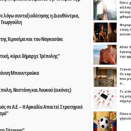
Πότε 
αλλαγ
αλουμι
ε λόγω συνταξιοδότησης η Διευθύντρια,
φθορ
 Γεωργούλη
Φερομ
τάση 
αυτοπ
 της Χιροσίμα και του Ναγκασάκι
After 
έγκαυμ
τική, κύριε δήμαρχε Τρίπολης"
την φ
Trends
Γιάννη Μπουντρούκα
Οι κο
που μ
σ…
πολη, Νεστάνη και Λουκού (εικόνες)
Τι είδ
τη με
σήμερ
ς σε Α.Ε. – Η Αρκαδία Απαιτεί Στρατηγικό
σμό"
Πόσο 
γήπεδο
στη Ζάτουνα"