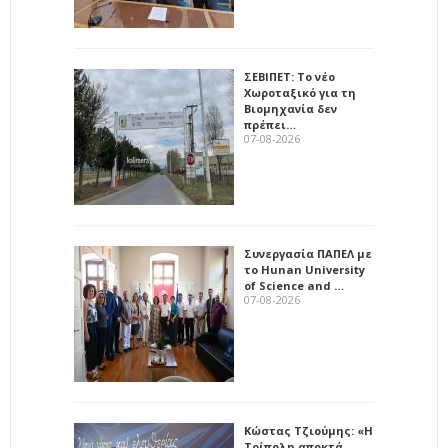
ΣΕΒΙΠΕΤ: Το νέο
Χωροταξικό για τη
Βιομηχανία δεν
πρέπει…
07-08-2026
Συνεργασία ΠΑΠΕΛ με
το Hunan University
of Science and …
07-08-2026
Κώστας Τζιούμης: «Η
Τρίπολη αποκτά