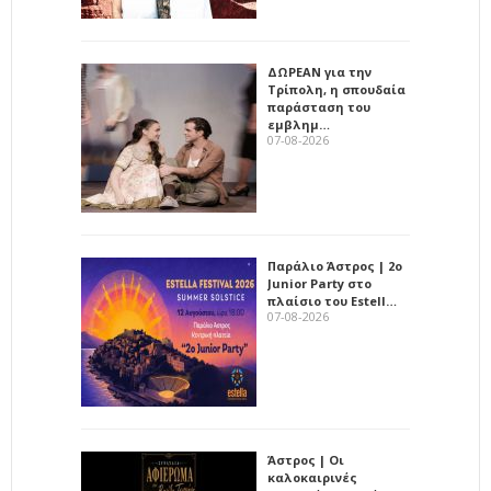
ΔΩΡΕΑΝ για την
Τρίπολη, η σπουδαία
παράσταση του
εμβλημ…
07-08-2026
Παράλιο Άστρος | 2ο
Junior Party στο
πλαίσιο του Estell…
07-08-2026
Άστρος | Οι
καλοκαιρινές