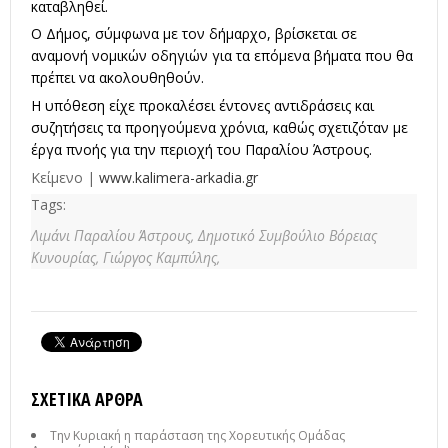
καταβληθεί.
Ο Δήμος, σύμφωνα με τον δήμαρχο, βρίσκεται σε
αναμονή νομικών οδηγιών για τα επόμενα βήματα που θα
πρέπει να ακολουθηθούν.
Η υπόθεση είχε προκαλέσει έντονες αντιδράσεις και
συζητήσεις τα προηγούμενα χρόνια, καθώς σχετιζόταν με
έργα πνοής για την περιοχή του Παραλίου Άστρους.
Κείμενο |
www.kalimera-arkadia.gr
Tags:
Λιμάνι Παραλίου Άστρους,
Δημοτικό Συμβούλιο Βόρειας
Κυνουρίας,
Γιώργος Καμπύλης,
ΣΧΕΤΙΚΆ ΆΡΘΡΑ
Την Κυριακή η παράσταση της Χορευτικής Ομάδας