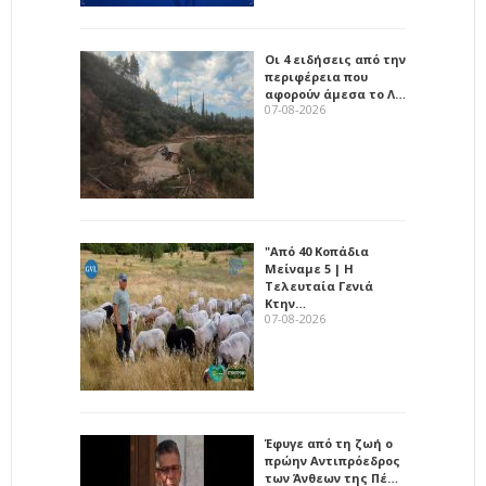
Οι 4 ειδήσεις από την
περιφέρεια που
αφορούν άμεσα το Λ…
07-08-2026
"Από 40 Κοπάδια
Μείναμε 5 | Η
Τελευταία Γενιά
Κτην…
07-08-2026
Έφυγε από τη ζωή ο
πρώην Αντιπρόεδρος
των Άνθεων της Πέ…