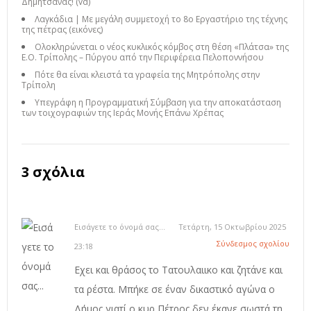
Δημητσάνας! (vd)
Λαγκάδια | Με μεγάλη συμμετοχή το 8ο Εργαστήριο της τέχνης
της πέτρας (εικόνες)
Ολοκληρώνεται ο νέος κυκλικός κόμβος στη θέση «Πλάτσα» της
Ε.Ο. Τρίπολης – Πύργου από την Περιφέρεια Πελοποννήσου
Πότε θα είναι κλειστά τα γραφεία της Μητρόπολης στην
Τρίπολη
Υπεγράφη η Προγραμματική Σύμβαση για την αποκατάσταση
των τοιχογραφιών της Ιεράς Μονής Επάνω Χρέπας
3 σχόλια
Εισάγετε το όνομά σας...
Τετάρτη, 15 Οκτωβρίου 2025
Σύνδεσμος σχολίου
23:18
Εχει και θράσος το Τατουλαιικο και ζητάνε και
τα ρέστα. Μπήκε σε έναν δικαστικό αγώνα ο
Δήμος γιατί ο κυρ Πέτρος δεν έκανε σωστά τη