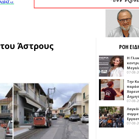
 του Άστρους
ΡΟΗ ΕΙΔ
Η Γλυ
κεντρ
Μεγαλ
07-08-
Την Κ
παράσ
Χορευ
Δημη
07-08-
Λαγκά
συμμε
Εργασ
07-08-