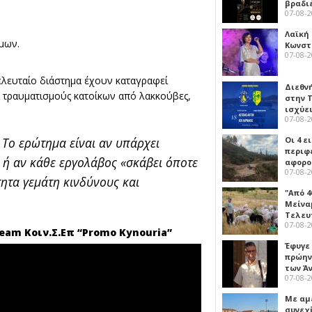
βραδι
07-08-
Λαϊκή
μων.
Κωνστα
07-08-
τελευταίο διάστημα έχουν καταγραφεί
Διεθν
ι τραυματισμούς κατοίκων από λακκούβες,
στην Τ
ισχύει
07-08-
 Το ερώτημα είναι αν υπάρχει
Οι 4 ε
περιφ
η ή αν κάθε εργολάβος «σκάβει όποτε
αφορο
07-08-
ητα γεμάτη κινδύνους και
"Από 4
Μείναμ
Τελευ
07-08-
am Κοιν.Σ.Επ “Promo Kynouria”
Έφυγε
πρώην
των Ά
07-08-
Με αμ
συνεχί