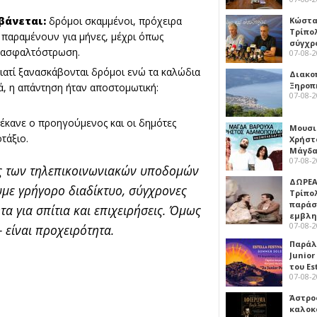
βάνεται:
δρόμοι σκαμμένοι, πρόχειρα
Κώστα
Τρίπο
υ παραμένουν για μήνες, μέχρι όπως
σύγχρ
ή ασφαλτόστρωση.
07-08-
γιατί ξανασκάβονται δρόμοι ενώ τα καλώδια
Διακο
Ξηροπ
ά, η απάντηση ήταν αποστομωτική:
07-08-
 έκανε ο προηγούμενος και οι δημότες
Μουσι
τάξιο.
Χρήστ
Μάγδα
07-08-
ης των τηλεπικοινωνιακών υποδομών
ΔΩΡΕΑ
υμε γρήγορο διαδίκτυο, σύγχρονες
Τρίπο
παράσ
α για σπίτια και επιχειρήσεις. Όμως
εμβλ
07-08-
 είναι προχειρότητα.
Παράλ
Junior
του Es
07-08-
Άστρος
καλοκ