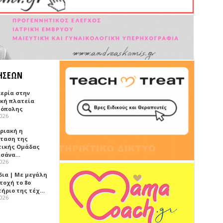
ΗΣΕΩΝ
κερία στην
ική πλατεία
όπολης
2026
υριακή η
ταση της
τικής Ομάδας
τσάνα…
2026
δια | Με μεγάλη
τοχή το 8ο
τήριο της τέχ…
2026