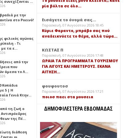
Τό μουσείο είδες μόνο κλειστό;; Κάνε
ές συνεχίζονται …
μία βόλτα σε όλο…
2026
 βραδιά με την
Εισάγετε το όνομά σας...
ντίνα στο Ροεινό!
2026
Παρασκευή, 07 Αυγούστου 2026 18:45
Κύριε Φαραντο, μπράβο σας πού
αναδεικνύετε το θέμα, αλλά τώρα…
ής φιλικός αγώνας
ρίπολη - Τι
 με τα ε…
ΚΩΣΤΑΣ Π
2026
Παρασκευή, 07 Αυγούστου 2026 17:48
ΩΡΑΙΑ ΤΑ ΠΡΟΓΡΑΜΜΑΤΑ ΤΟΥΡΙΣΜΟΥ
ιδήσεις από την
ΓΙΑ ΛΙΓΟΥΣ ΚΑΙ ΗΜΕΤΕΡΟΥΣ. ΕΚΑΝΑ
έρεια που
ύν άμεσα το Λ…
ΑΙΤΗΣΗ…
2026
0 Κοπάδια
φουφουτοσ
ε 5 | Η
Παρασκευή, 07 Αυγούστου 2026 17:21
ταία Γενιά Κτην…
ποιοσ παει στα μουσεια
2026
ΔΗΜΟΦΙΛΕΣΤΕΡΑ ΕΒΔΟΜΑΔΑΣ
 από τη ζωή ο
 Αντιπρόεδρος
νθεων της Πέ…
2026
είωτη διάθεση
ζονται οι