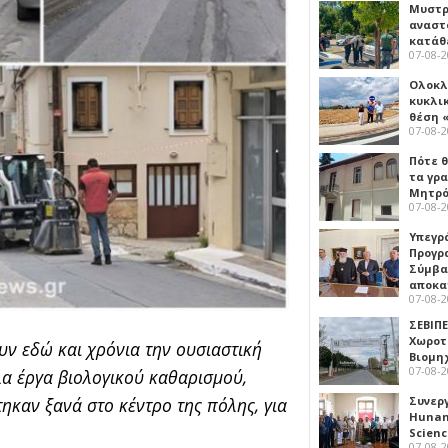
Μυστρ
αναστ
κατάθ
07-08-
Ολοκλ
κυκλι
θέση 
07-08-
Πότε θ
τα γρ
Μητρό
07-08-
Υπεγρ
Προγρ
Σύμβα
αποκα
07-08-
ΣΕΒΙΠΕ
Χωροτ
υν εδώ και χρόνια την ουσιαστική
Βιομη
07-08-
α έργα βιολογικού καθαρισμού,
Συνερ
ηκαν ξανά στο κέντρο της πόλης, για
Hunan 
Scien
07-08-