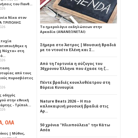
νήσεις του Πανθ…
2026
ωνία Νίκα στον
Α ΤΡΙΠΟΛΗΣ
2026
Το ημερολόγιο εκδηλώσεων στην
Αρκαδία (ΑΝΑΝΕΩΝΕΤΑΙ)
ιτυχία
Σήμερα στο Άστρος | Μουσική Βραδιά
ατοποιήθηκε η
με το ντουέτο Ελένη και Σ…
ή Νύχτα» στη
λό…
2026
Από τη Γορτυνία η σύζυγος του
σταση
36χρονου Έλληνα που έχασε τη ζ…
ρτυρίας από τους
κούς πυροσβέστες
Πέντε βραδιές κουκλοθέατρου στη
2026
Βόρεια Κυνουρία
ς οδηγός
γού στην εθνική
Nature Beats 2026 – Η πιο
πάρτης - Τρίπολ…
καλοκαιρινή μουσική βραδιά στις
2026
Αρ…
Α, ΟΛΑ
50 χρόνια "Ηλιοπούλεια" την Κάτω
Ασέα
όνες | Μύθος,