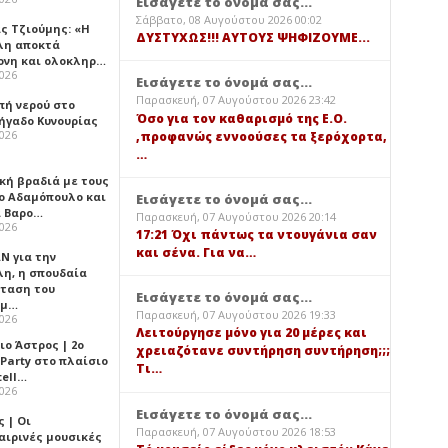
Εισάγετε το όνομά σας...
Σάββατο, 08 Αυγούστου 2026 00:02
ς Τζιούμης: «Η
ΔΥΣΤΥΧΩΣ!!! ΑΥΤΟΥΣ ΨΗΦΙΖΟΥΜΕ...
λη αποκτά
ονη και ολοκληρ…
2026
Εισάγετε το όνομά σας...
Παρασκευή, 07 Αυγούστου 2026 23:42
πή νερού στο
Όσο για τον καθαρισμό της Ε.Ο.
ήγαδο Κυνουρίας
2026
,προφανώς εννοούσες τα ξερόχορτα,
…
κή βραδιά με τους
ο Αδαμόπουλο και
Εισάγετε το όνομά σας...
 Βαρο…
Παρασκευή, 07 Αυγούστου 2026 20:14
2026
17:21 Όχι πάντως τα ντουγάνια σαν
και σένα. Για να…
Ν για την
λη, η σπουδαία
ταση του
Εισάγετε το όνομά σας...
ημ…
Παρασκευή, 07 Αυγούστου 2026 19:33
2026
Λειτούργησε μόνο για 20 μέρες και
ιο Άστρος | 2ο
χρειαζότανε συντήρηση συντήρηση;;;
 Party στο πλαίσιο
Τι…
tell…
2026
Εισάγετε το όνομά σας...
 | Οι
Παρασκευή, 07 Αυγούστου 2026 18:53
αιρινές μουσικές