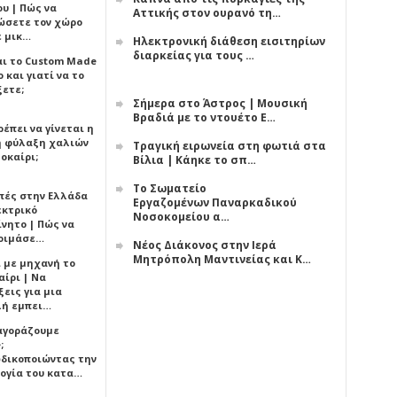
υ | Πώς να
Αττικής στον ουρανό τη…
ώσετε τον χώρο
ε μικ…
Ηλεκτρονική διάθεση εισιτηρίων
διαρκείας για τους …
αι το Custom Made
 και γιατί να το
ξετε;
Σήμερα στο Άστρος | Μουσική
Βραδιά με το ντουέτο Ε…
έπει να γίνεται η
 φύλαξη χαλιών
Τραγική ειρωνεία στη φωτιά στα
οκαίρι;
Βίλια | Κάηκε το σπ…
Το Σωματείο
πές στην Ελλάδα
Εργαζομένων Παναρκαδικού
εκτρικό
Νοσοκομείου α…
ίνητο | Πώς να
οιμάσε…
Νέος Διάκονος στην Ιερά
Μητρόπολη Μαντινείας και Κ…
ι με μηχανή το
αίρι | Να
εις για μια
ή εμπει…
 αγοράζουμε
;
δικοποιώντας την
ογία του κατα…