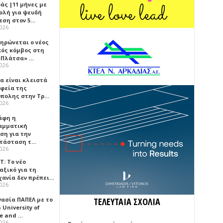
άς |11 μήνες με
ολή για ψευδή
εση στον 5…
2026
ηρώνεται ο νέος
κός κόμβος στη
«Πλάτσα» …
2026
α είναι κλειστά
αφεία της
πολης στην Τρ…
2026
άφη η
αμματική
ση για την
τάσταση τ…
2026
Τ: Το νέο
αξικό για τη
χανία δεν πρέπει…
2026
γασία ΠΑΠΕΛ με το
ΤΕΛΕΥΤΑΙΑ ΣΧΟΛΙΑ
University of
ce and …
2026