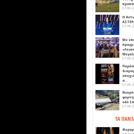
προπο
07-08-
Η Αντ
ΑΣΤΕΡ
07-08-
Με επ
πραγμ
«Λευκ
Μεγα
07-08-
Παρά
διαμα
εποχι
σ…
07-08-
Νεκρό
φορτη
οδό Σ
07-08-
ΤΑ ΠΑΝΤ
Φερομ