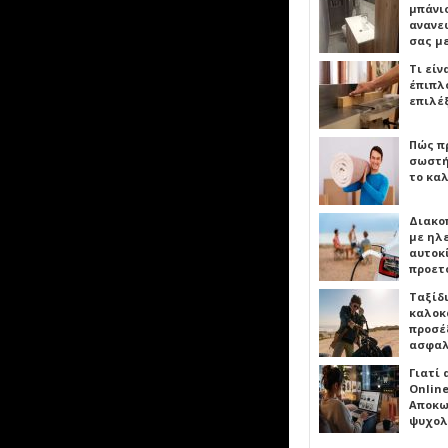
μπάνιο
ανανε
σας μ
Τι είν
έπιπλο
επιλέ
Πώς πρ
σωστή
το καλ
Διακο
με ηλ
αυτοκ
προετ
Ταξίδ
καλοκ
προσέξ
ασφαλ
Γιατί
Online
Αποκω
ψυχολ