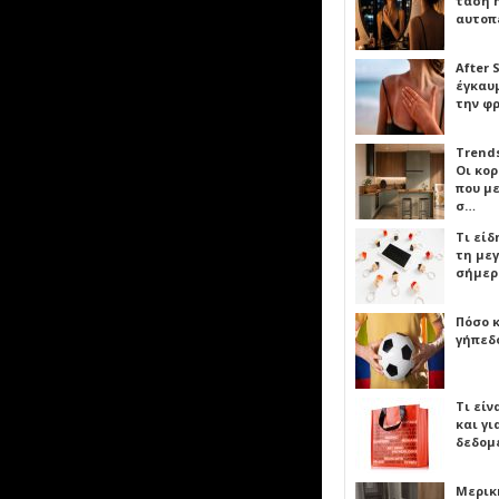
τάση 
αυτοπ
After 
έγκαυμ
την φ
Trends
Οι κο
που μ
σ…
Τι είδ
τη με
σήμερ
Πόσο 
γήπεδο
Τι είν
και γι
δεδομ
Μερικ