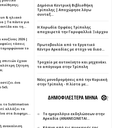
ή μυστικό
εποίθησης;
Δημόσια Κεντρική Βιβλιοθήκη
Τρίπολης | Αποχώρησε λόγω
συνταξ…
Sun & ηλιακό
α | Τα πάντα για
ροντίδα και τη…
Η Χορωδία Ορφέας Τρίπολης
αποχαιρετά την Γαρυφαλλιά Ξιάρχου
 κουζίνας 2026 |
ρυφαίες τάσεις
Πρωτοβουλία από το Εργατικό
εταμορφώνουν το
Κέντρο Αρκαδίας με στόχο να διασ…
η σπιτιών έχουν
Τροχαίο με αυτοκίνητο και μηχανάκι
γαλύτερη ζήτηση
το απόγευμα στην Τρίπολη
α;
Νέες μονοδρομήσεις από την Κυριακή
κοστίζει ένα
στην Τρίπολη - Η λίστα με…
 5x5;
ΔΗΜΟΦΙΛΕΣΤΕΡΑ ΜΗΝΑ
αι το Sublimation
ατί αλλάζει τα
ένα στα διαφημι…
Το ημερολόγιο εκδηλώσεων στην
Αρκαδία (ΑΝΑΝΕΩΝΕΤΑΙ…
ή ανακαίνιση
Κάπνα από τις πυρκαγιές της