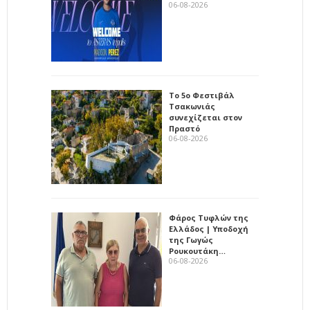
06-08-2026
Το 5ο Φεστιβάλ
Τσακωνιάς
συνεχίζεται στον
Πραστό
06-08-2026
Φάρος Τυφλών της
Ελλάδος | Υποδοχή
της Γωγώς
Ρουκουτάκη…
06-08-2026