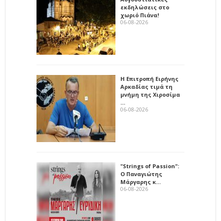
εκδηλώσεις στο
χωριό Πιάνα!
06-08-2026
Η Επιτροπή Ειρήνης
Αρκαδίας τιμά τη
μνήμη της Χιροσίμα
…
06-08-2026
"Strings of Passion":
Ο Παναγιώτης
Μάργαρης κ…
06-08-2026