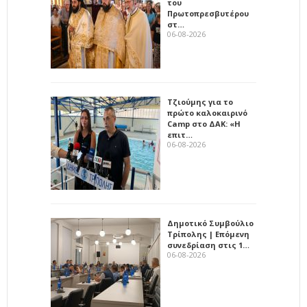
του
Πρωτοπρεσβυτέρου
στ…
06-08-2026
Τζιούμης για το
πρώτο καλοκαιρινό
Camp στο ΔΑΚ: «Η
επιτ…
06-08-2026
Δημοτικό Συμβούλιο
Τρίπολης | Επόμενη
συνεδρίαση στις 1…
06-08-2026