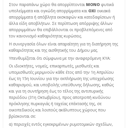
Στον παραπάνω χώρο θα απορρίπτονται
ΜΟΝΟ
φυτικά
υπολείμματα και ογκώδη απορρίμματα και
ΟΧΙ
οικιακά
απορρίμματα ή απόβλητα εκσκαφών και κατεδαφίσεων ή
άλλα είδη αποβλήτων. Σε περίπτωση απόρριψης άλλων
απορριμμάτων θα επιβάλλονται οι προβλεπόμενες από
τον κανονισμό καθαριότητας κυρώσεις.
Η συνεργασία όλων είναι απαραίτητη για τη διατήρηση της
καθαριότητας και της αισθητικής του Δήμου μας.
Υπενθυμίζεται ότι σύμφωνα με την αναφερόμενη ΚΥΑ:
Οι ιδιοκτήτες, νομείς, επικαρπωτές, μισθωτές και
υπομισθωτές μεριμνούν κάθε έτος από την 1η Απριλίου
έως τη 15η Ιουνίου για την εκπλήρωση της υποχρέωσης
καθαρισμού, και υποβολής υπεύθυνης δήλωσης, καθώς
και για τη συντήρηση έως το τέλος της αντιπυρικής
περιόδου (31η Οκτωβρίου), προς αποτροπή κινδύνου
πρόκλησης πυρκαγιάς ή ταχείας επέκτασής της, σε
οικοπεδικούς και λοιπούς ακάλυπτους χώρους που
βρίσκονται σε:
α) περιοχές εντός εγκεκριμένων ρυμοτομικών σχεδίων,