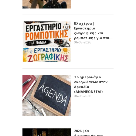
Βλαχέρνα |
Εργαστήρια
ζωγραφικής και
ρομποτικής για παι…
06-08-2026
Το ημερολόγιο
εκδηλώσεων στην
Αρκαδία
(ΑΝΑΝΕΩΝΕΤΑΙ)
06-08-2026
2026 | Οι
Αυγουστιάτικες