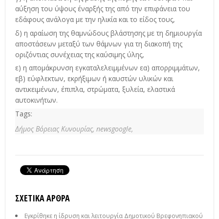
αύξηση του ύψους έναρξής της από την επιφάνεια του
εδάφους ανάλογα με την ηλικία και το είδος τους,
δ) η αραίωση της θαμνώδους βλάστησης με τη δημιουργία
αποστάσεων μεταξύ των θάμνων για τη διακοπή της
οριζόντιας συνέχειας της καύσιμης ύλης,
ε) η απομάκρυνση εγκαταλελειμμένων εα) απορριμμάτων,
εβ) εύφλεκτων, εκρήξιμων ή καυστών υλικών και
αντικειμένων, έπιπλα, στρώματα, ξυλεία, ελαστικά
αυτοκινήτων.
Tags:
Δήμος Βόρειας Κυνουρίας,
newsgoogle,
ΣΧΕΤΙΚΆ ΆΡΘΡΑ
Εγκρίθηκε η ίδρυση και λειτουργία Δημοτικού Βρεφονηπιακού