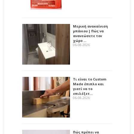
Μερική ανακαίνιση
μπάνιου | Πώς να
ανανεώσετε τον
χώρο …
06-08-2026
Τι είναι το Custom
Made έπιπλο και
γιατί να το
επιλέξετ…
06-08-2026
Πώς πρέπει να