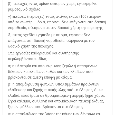
β) περιοχές εντός ορίων οικισμών χωρίς εγκεκριμένο
ρυμοτομικό σχέδιο,
γ) εκτάσεις (περιοχές) εντός ακτίνας εκατό (100) μέτρων
από τα ανωτέρω όρια, εφόσον δεν υπάγονται στη δασική
νομοθεσία, σύμφωνα με τον δασικό χάρτη της περιοχής,
δ) εκτός σχεδίου γήπεδα με κτίσμα, εφόσον δεν
υπάγονται στη δασική νομοθεσία, σύμφωνα με τον
δασικό χάρτη της περιοχής.
Στις εργασίες καθαρισμού και συντήρησης
περιλαμβάνονται ιδίως
α) η υλοτομία και απομάκρυνση ξερών ή σπασμένων
δέντρων και κλαδιών, καθώς και των κλαδιών που
βρίσκονται σε άμεση επαφή με κτίσμα,
β) η απομάκρυνση φυτικών υπολειμμάτων προϊόντων
κλάδευσης και ξηρής φυτικής ύλης από το έδαφος, όπως
κλαδιά, κλαδέματα σε θρυμματισμένη μορφή, ξηρά χόρτα,
ξηρά καλάμια, συλλογή και απομάκρυνση πευκοβελόνας,
ξερών φύλλων που βρίσκονται στο έδαφος,
γ) η αποκλάδωση της βάσης της κόμης των δέντρων και