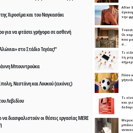
After 
έγκαυμ
 της Χιροσίμα και του Ναγκασάκι
την φ
Trends
ο για να φτάσει γρήγορα σε ασθενή
Οι κο
που μ
σ…
λώνια» στο Στάδιο Τεγέας!"
Τι είδ
τη με
σήμερ
Γιάννη Μπουντρούκα
Πόσο 
γήπεδο
πολη, Νεστάνη και Λουκού (εικόνες)
Τι είν
του Λεβιδίου
και γι
δεδομ
 να διασφαλιστούν οι θέσεις εργασίας MERE
Μερικ
η
μπάνιο
ανανε