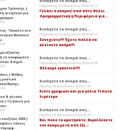
Εισάγετε το όνομά σας...
Παρασκευή, 07 Αυγούστου 2026 10:17
ήμου Τρίπολης |
Γελάει ο κόσμος! από πότε θέλει
λή αιτήσεων για
προγραμματική η Περιφέρεια για…
όγραμμα …
2026
Εισάγετε το όνομά σας...
τος: "Λουκέτο στο
Παρασκευή, 07 Αυγούστου 2026 06:57
ολογικό Μουσείο
Συνεχίστε!!! Έχετε πολλά να
υ…
2026
κλείσετε ακόμα!!!
χρειάζονται
ή τα κουφώματα
Εισάγετε το όνομά σας...
ινίου; 6 σημά…
Παρασκευή, 07 Αυγούστου 2026 06:56
2026
Θέλουμε εγκαίνια!!!!
όνες | Μύθος,
ή μυστικό
Εισάγετε το όνομά σας...
εποίθησης;
Πέμπτη, 06 Αυγούστου 2026 21:29
2026
Είστε γραφικοί και για γέλια Τίποτα
λιγότερο
Sun & ηλιακό
α | Τα πάντα για
ροντ…
Εισάγετε το όνομά σας...
2026
Πέμπτη, 06 Αυγούστου 2026 20:51
 κουζίνας 2026 |
Και πολύ το κρατήσατε. Κοροϊδεύετε
ρυφαίες τάσεις
τον κόσμο μετά από έξι…
εταμορφ…