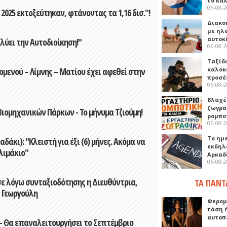
το κα
06-08-
2025 εκτοξεύτηκαν, φτάνοντας τα 1,16 δισ."!
Διακο
με ηλ
αυτοκ
ύει την Αυτοδιοίκηση!"
06-08-
Ταξίδ
ενού – Λίμνης – Ματίου έχει αφεθεί στην
καλοκ
προσέ
06-08-
Βλαχέ
ζωγρα
ιομηχανικών Πάρκων - Το μήνυμα Τζιούμη!
ρομπο
06-08-
Το ημ
άκι): "Κλειστή για έξι (6) μήνες. Ακόμα να
εκδηλ
λιμάκιο"
Αρκαδ
06-08-
ε λόγω συνταξιοδότησης η Διευθύντρια,
ΤΑ ΠΑΝΤ
 Γεωργούλη
Φερομ
τάση 
αυτοπ
- Θα επαναλειτουργήσει το Σεπτέμβριο