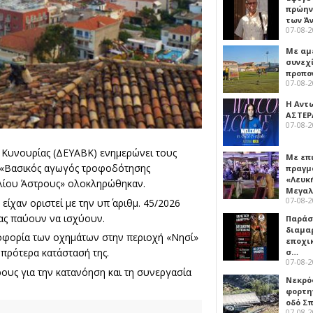
πρώην
των Ά
07-08-
Με αμ
συνεχί
προπο
07-08-
Η Αντ
ΑΣΤΕΡ
07-08-
 Κυνουρίας (ΔΕΥΑΒΚ) ενημερώνει τους
Με επ
γο «Βασικός αγωγός τροφοδότησης
πραγμ
«Λευκ
αλίου Άστρους» ολοκληρώθηκαν.
Μεγα
07-08-
είχαν οριστεί με την υπ΄ αριθμ. 45/2026
ς παύουν να ισχύουν.
Παρά
διαμα
λοφορία των οχημάτων στην περιοχή «Νησί»
εποχι
 πρότερα κατάστασή της.
σ…
07-08-
ους για την κατανόηση και τη συνεργασία
Νεκρό
φορτη
οδό Σ
07-08-