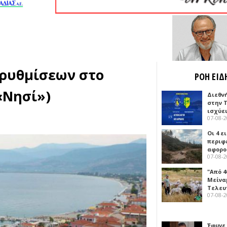
ρυθμίσεων στο
ΡΟΗ ΕΙΔ
«Νησί»)
Διεθν
στην Τ
ισχύει
07-08-
Οι 4 ε
περιφ
αφορο
07-08-
"Από 4
Μείναμ
Τελευ
07-08-
Έφυγε