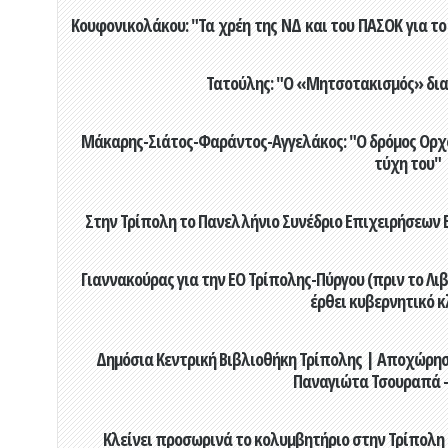
Κουφονικολάκου: "Τα χρέη της ΝΔ και του ΠΑΣΟΚ για το 
Τατούλης: "Ο «Μητσοτακισμός» διαλ
Μάκαρης-Σιάτος-Φαράντος-Αγγελάκος: "Ο δρόμος Ορχομ
τύχη του"
Στην Τρίπολη το Πανελλήνιο Συνέδριο Επιχειρήσεων Β
Γιαννακούρας για την EO Τρίπολης-Πύργου (πριν το Λιβαδ
έρθει κυβερνητικό κ
Δημόσια Κεντρική Βιβλιοθήκη Τρίπολης | Αποχώρησ
Παναγιώτα Τσουραπά -
Κλείνει προσωρινά το κολυμβητήριο στην Τρίπολη 