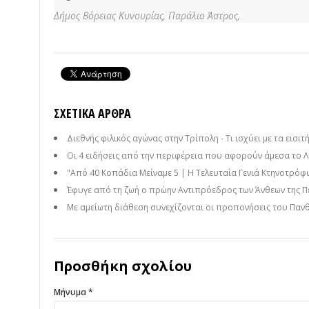
Δήμος Βόρειας Κυνουρίας,
Παράλιο Άστρος,
ΣΧΕΤΙΚΆ ΆΡΘΡΑ
Διεθνής φιλικός αγώνας στην Τρίπολη - Τι ισχύει με τα εισιτ
Οι 4 ειδήσεις από την περιφέρεια που αφορούν άμεσα το Λ
"Από 40 Κοπάδια Μείναμε 5 | Η Τελευταία Γενιά Κτηνοτρόφω
Έφυγε από τη ζωή ο πρώην Αντιπρόεδρος των Άνθεων της Π
Με αμείωτη διάθεση συνεχίζονται οι προπονήσεις του Πανθ
Προσθήκη σχολίου
Μήνυμα *