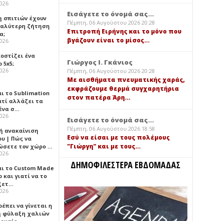
2026
Εισάγετε το όνομά σας...
η σπιτιών έχουν
Πέμπτη, 06 Αυγούστου 2026 20:28
γαλύτερη ζήτηση
Επιτροπή Ειρήνης και το μόνο που
α;
βγάζουν είναι το μίσος…
2026
κοστίζει ένα
Γιώργος Ι. Γκάνιος
 5x5;
2026
Πέμπτη, 06 Αυγούστου 2026 20:28
Με αισθήματα πνευματικής χαράς,
εκφράζουμε θερμά συγχαρητήρια
αι το Sublimation
στον πατέρα Άρη…
ατί αλλάζει τα
ένα σ…
2026
Εισάγετε το όνομά σας...
Πέμπτη, 06 Αυγούστου 2026 18:58
ή ανακαίνιση
Εσύ να είσαι με τους πολέμους
υ | Πώς να
"Γιώργη" και με τους…
ώσετε τον χώρο …
2026
ΔΗΜΟΦΙΛΕΣΤΕΡΑ ΕΒΔΟΜΑΔΑΣ
αι το Custom Made
 και γιατί να το
ξετ…
2026
έπει να γίνεται η
 φύλαξη χαλιών