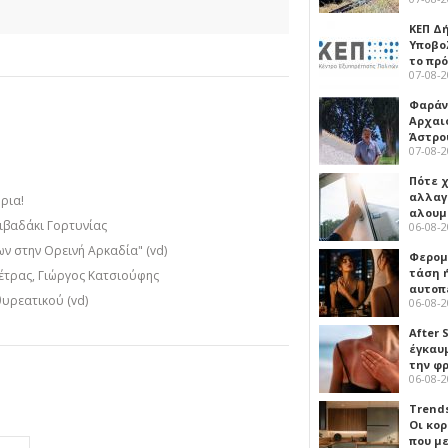
ΚΕΠ Δ
Υποβο
το πρ
07-08-
Φαράν
Αρχαι
Άστρο
07-08-
Πότε 
αλλαγ
ήρια!
αλουμ
ιβαδάκι Γορτυνίας
06-08-
ν στην Ορεινή Αρκαδία" (vd)
Φερομ
τάση 
έτρας, Γιώργος Κατσιούφης
αυτοπ
υρεατικού (vd)
06-08-
After 
έγκαυμ
την φ
06-08-
Trends
Οι κο
που μ