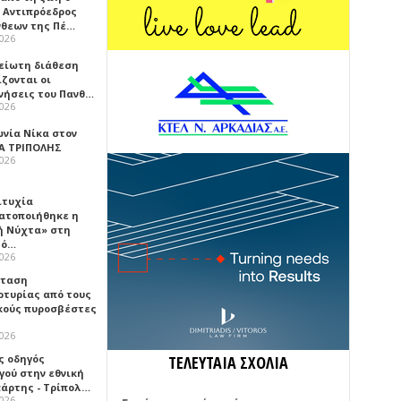
 Αντιπρόεδρος
νθεων της Πέ…
2026
είωτη διάθεση
ζονται οι
νήσεις του Πανθ…
2026
ωνία Νίκα στον
Α ΤΡΙΠΟΛΗΣ
2026
ιτυχία
ατοποιήθηκε η
ή Νύχτα» στη
λό…
2026
σταση
ρτυρίας από τους
κούς πυροσβέστες
2026
ς οδηγός
ΤΕΛΕΥΤΑΙΑ ΣΧΟΛΙΑ
γού στην εθνική
πάρτης - Τρίπολ…
2026