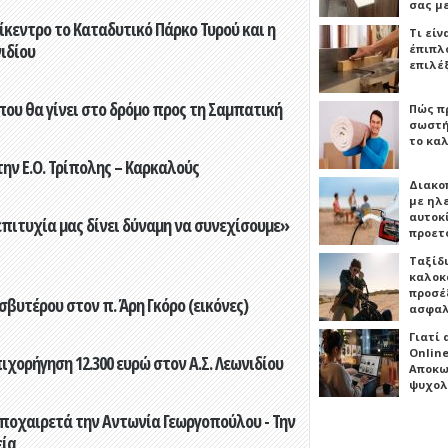
σας μ
ίκεντρο το Καταδυτικό Πάρκο Τυρού και η
Τι είν
ιδίου
έπιπλο
επιλέ
που θα γίνει στο δρόμο προς τη Σαμπατική
Πώς πρ
σωστή
το καλ
ην Ε.Ο. Τρίπολης – Καρκαλούς
Διακο
με ηλ
αυτοκ
επιτυχία μας δίνει δύναμη να συνεχίσουμε»
προετ
Ταξίδ
καλοκ
προσέξ
βυτέρου στον π. Άρη Γκόρο (εικόνες)
ασφαλ
Γιατί
Online
ορήγηση 12.300 ευρώ στον Α.Σ. Λεωνιδίου
Αποκω
ψυχολ
ποχαιρετά την Αντωνία Γεωργοπούλου - Την
εία