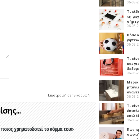
06-08-
Τι είδ
τη με
σήμερ
06-08-
Πόσο 
γήπεδο
06-08-
Τι είν
και γι
δεδομ
06-08-
Μερικ
μπάνιο
ανανε
Επιστροφή στην κορυφή
06-08-
Τι είν
σης...
έπιπλο
επιλέ
06-08-
ποιος χρηματοδοτεί το κόμμα του»
Πώς πρ
σωστή