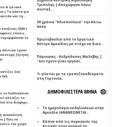
Δημόσια Κεντρική Βιβλιοθήκη
Τρίπολης | Αποχώρησε λόγω
Sun & ηλιακό
συνταξ…
α | Τα πάντα για
ροντίδα και τη…
50 χρόνια "Ηλιοπούλεια" την Κάτω
Ασέα
 κουζίνας 2026 |
ρυφαίες τάσεις
εταμορφώνουν το
Πρωτοβουλία από το Εργατικό
Κέντρο Αρκαδίας με στόχο να διασ…
η σπιτιών έχουν
γαλύτερη ζήτηση
Πάρνωνας - Κεδρόδασος Μαλεβής |
α;
"Δεν έχουν γίνει εργασί…
κοστίζει ένα
Τι γίνεται με τα τραπεζοκαθίσματα
 5x5;
στη Γορτυνία;
ΔΗΜΟΦΙΛΕΣΤΕΡΑ ΜΗΝΑ
αι το Sublimation
ατί αλλάζει τα
ένα στα διαφημι…
Το ημερολόγιο εκδηλώσεων στην
Αρκαδία (ΑΝΑΝΕΩΝΕΤΑΙ…
ή ανακαίνιση
υ | Πώς να
Κάπνα από τις πυρκαγιές της
ώσετε τον χώρο
Αττικής στον ουρανό τη…