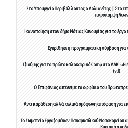
Στο Υπουργείο Περιβάλλοντος ο Δολιανίτης | Στο επ
παράκαμψη Λεων
Ικανοποίηση στον δήμο Νότιας Κυνουρίας για το έργο 
Εγκρίθηκε η προγραμματική σύμβαση για τ
Τζιούμης για το πρώτο καλοκαιρινό Camp στο ΔΑΚ: «Η 
(vd)
Ο Επιφάνιος απένειμε το οφφίκιο του Πρωτοπρεσ
Αντιπαράθεση αλλά τελικά ομόφωνη απόφαση για επιχ
Το Σωματείο Εργαζομένων Παναρκαδικού Νοσοκομείου α
Κυριακή η κηδ