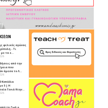
ΗΣΕΩΝ
ής φιλικός αγώνας
ρίπολη - Τι
 με τα ε…
2026
ιδήσεις από την
έρεια που
ύν άμεσα το Λ…
2026
0 Κοπάδια
ε 5 | Η
ταία Γενιά Κτην…
2026
 από τη ζωή ο