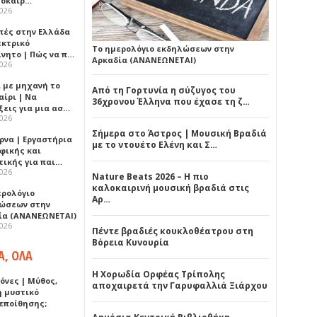
λοκαίρ…
2026
πές στην Ελλάδα
εκτρικό
Το ημερολόγιο εκδηλώσεων στην
ίνητο | Πώς να π…
Αρκαδία (ΑΝΑΝΕΩΝΕΤΑΙ)
2026
ι με μηχανή το
Από τη Γορτυνία η σύζυγος του
αίρι | Να
36χρονου Έλληνα που έχασε τη ζ…
ξεις για μια ασ…
2026
Σήμερα στο Άστρος | Μουσική Βραδιά
ρνα | Εργαστήρια
με το ντουέτο Ελένη και Σ…
φικής και
τικής για παι…
2026
Nature Beats 2026 – Η πιο
καλοκαιρινή μουσική βραδιά στις
ερολόγιο
Αρ…
ώσεων στην
ία (ΑΝΑΝΕΩΝΕΤΑΙ)
2026
Πέντε βραδιές κουκλοθέατρου στη
Βόρεια Κυνουρία
Α, ΟΛΑ
Η Χορωδία Ορφέας Τρίπολης
όνες | Μύθος,
αποχαιρετά την Γαρυφαλλιά Ξιάρχου
ή μυστικό
εποίθησης;