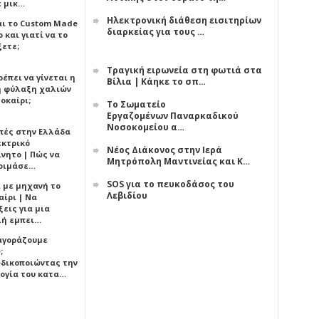
ε μικ…
Ηλεκτρονική διάθεση εισιτηρίων
αι το Custom Made
διαρκείας για τους …
 και γιατί να το
ξετε;
Τραγική ειρωνεία στη φωτιά στα
έπει να γίνεται η
Βίλια | Κάηκε το σπ…
 φύλαξη χαλιών
οκαίρι;
Το Σωματείο
Εργαζομένων Παναρκαδικού
Νοσοκομείου α…
πές στην Ελλάδα
εκτρικό
Νέος Διάκονος στην Ιερά
ίνητο | Πώς να
Μητρόπολη Μαντινείας και Κ…
οιμάσε…
SOS για το πευκοδάσος του
ι με μηχανή το
Λεβιδίου
αίρι | Να
εις για μια
ή εμπει…
 αγοράζουμε
;
δικοποιώντας την
ογία του κατα…