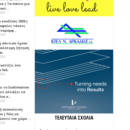
α | Τα πάντα για
ροντ…
2026
 κουζίνας 2026 |
ρυφαίες τάσεις
εταμορφ…
2026
η σπιτιών έχουν
γαλύτερη ζήτηση
α;
2026
κοστίζει ένα
 5x5;
2026
αι το Sublimation
ατί αλλάζει τα
ένα σ…
2026
ή ανακαίνιση
υ | Πώς να
ΤΕΛΕΥΤΑΙΑ ΣΧΟΛΙΑ
ώσετε τον χώρο …
2026