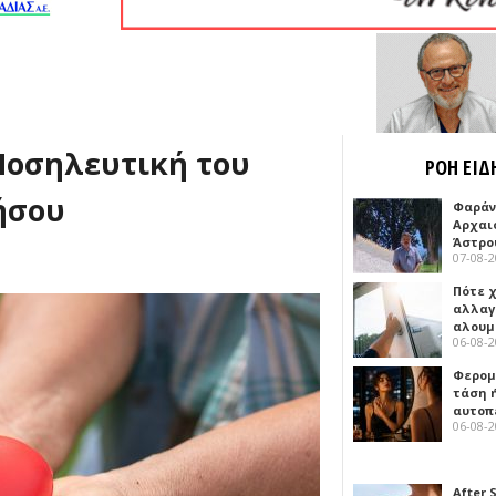
 Νοσηλευτική του
ΡΟΗ ΕΙΔ
ήσου
Φαράν
Αρχαι
Άστρο
07-08-
Πότε 
αλλαγ
αλουμ
06-08-
Φερομ
τάση 
αυτοπ
06-08-
After 