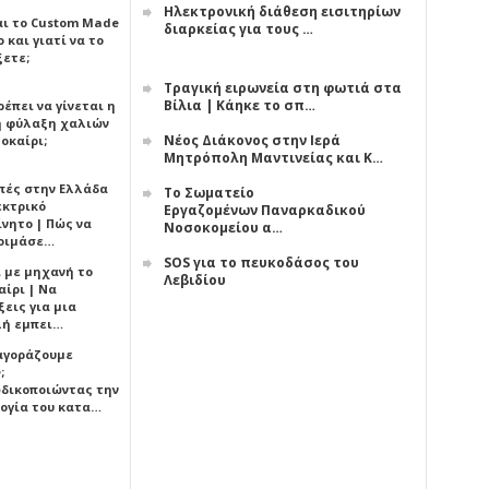
Ηλεκτρονική διάθεση εισιτηρίων
αι το Custom Made
διαρκείας για τους …
 και γιατί να το
ξετε;
Τραγική ειρωνεία στη φωτιά στα
Βίλια | Κάηκε το σπ…
έπει να γίνεται η
 φύλαξη χαλιών
Νέος Διάκονος στην Ιερά
οκαίρι;
Μητρόπολη Μαντινείας και Κ…
πές στην Ελλάδα
Το Σωματείο
εκτρικό
Εργαζομένων Παναρκαδικού
ίνητο | Πώς να
Νοσοκομείου α…
οιμάσε…
SOS για το πευκοδάσος του
ι με μηχανή το
Λεβιδίου
αίρι | Να
εις για μια
ή εμπει…
 αγοράζουμε
;
δικοποιώντας την
ογία του κατα…