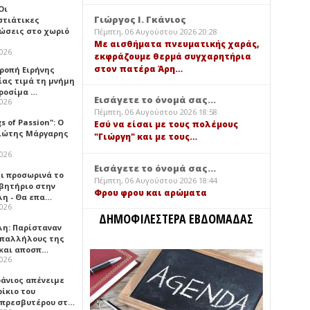
 Οι
Γιώργος Ι. Γκάνιος
στιάτικες
ώσεις στο χωριό
Πέμπτη, 06 Αυγούστου 2026 20:28
Με αισθήματα πνευματικής χαράς,
2026
εκφράζουμε θερμά συγχαρητήρια
στον πατέρα Άρη…
τροπή Ειρήνης
ίας τιμά τη μνήμη
ιροσίμα …
Εισάγετε το όνομά σας...
2026
Πέμπτη, 06 Αυγούστου 2026 18:58
gs of Passion": Ο
Εσύ να είσαι με τους πολέμους
ιώτης Μάργαρης
"Γιώργη" και με τους…
2026
Εισάγετε το όνομά σας...
ει προσωρινά το
Πέμπτη, 06 Αυγούστου 2026 18:44
βητήριο στην
Φρου φρου και αρώματα
λη - Θα επα…
2026
ΔΗΜΟΦΙΛΕΣΤΕΡΑ ΕΒΔΟΜΑΔΑΣ
λη: Παρίσταναν
υπαλλήλους της
 και αποσπ…
2026
φάνιος απένειμε
ίκιο του
πρεσβυτέρου στ…