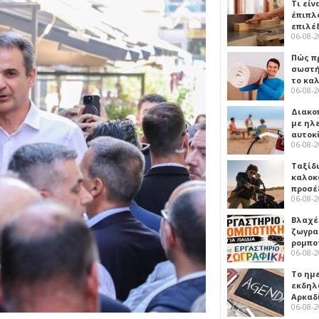
Τι είν
έπιπλο
επιλέ
06-08-
Πώς πρ
σωστή
το κα
06-08-
Διακο
με ηλ
αυτοκ
06-08-
Ταξίδ
καλοκ
προσέ
06-08-
Βλαχέ
ζωγρα
ρομπο
06-08-
Το ημ
εκδηλ
Αρκαδ
06-08-