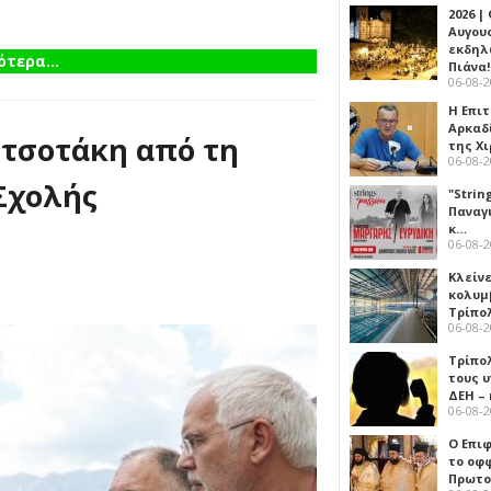
2026 |
Αυγου
εκδηλ
τερα...
Πιάνα!
06-08-
Η Επι
Αρκαδ
ητσοτάκη από τη
της Χ
06-08-
 Σχολής
"Strin
Παναγ
κ…
06-08-
Κλείν
κολυμ
Τρίπο
06-08-
Τρίπο
τους 
ΔΕΗ –
06-08-
Ο Επι
το οφφ
Πρωτο