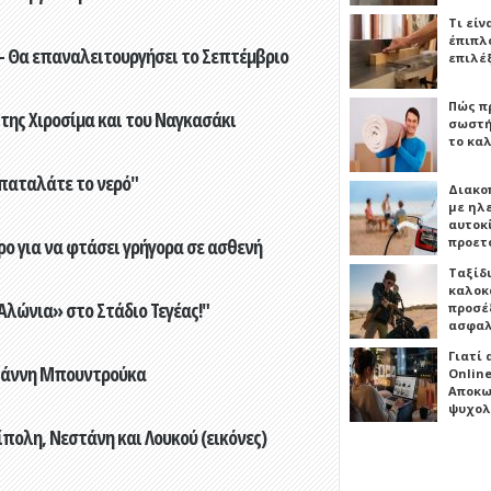
Τι είν
έπιπλο
- Θα επαναλειτουργήσει το Σεπτέμβριο
επιλέ
Πώς πρ
 της Χιροσίμα και του Ναγκασάκι
σωστή
το καλ
παταλάτε το νερό"
Διακο
με ηλ
αυτοκ
ο για να φτάσει γρήγορα σε ασθενή
προετ
Ταξίδ
καλοκ
λώνια» στο Στάδιο Τεγέας!"
προσέξ
ασφαλ
Γιατί
Γιάννη Μπουντρούκα
Online
Αποκω
ψυχολ
πολη, Νεστάνη και Λουκού (εικόνες)