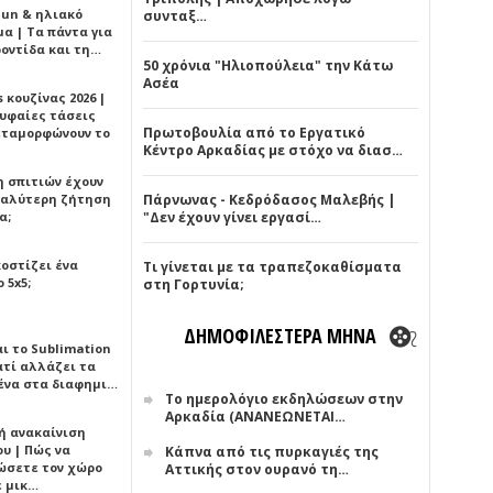
Sun & ηλιακό
συνταξ…
α | Τα πάντα για
ροντίδα και τη…
50 χρόνια "Ηλιοπούλεια" την Κάτω
Ασέα
 κουζίνας 2026 |
ρυφαίες τάσεις
Πρωτοβουλία από το Εργατικό
εταμορφώνουν το
Κέντρο Αρκαδίας με στόχο να διασ…
η σπιτιών έχουν
γαλύτερη ζήτηση
Πάρνωνας - Κεδρόδασος Μαλεβής |
α;
"Δεν έχουν γίνει εργασί…
κοστίζει ένα
Τι γίνεται με τα τραπεζοκαθίσματα
 5x5;
στη Γορτυνία;
ΔΗΜΟΦΙΛΕΣΤΕΡΑ ΜΗΝΑ
αι το Sublimation
ατί αλλάζει τα
ένα στα διαφημι…
Το ημερολόγιο εκδηλώσεων στην
Αρκαδία (ΑΝΑΝΕΩΝΕΤΑΙ…
ή ανακαίνιση
υ | Πώς να
Κάπνα από τις πυρκαγιές της
ώσετε τον χώρο
Αττικής στον ουρανό τη…
ε μικ…