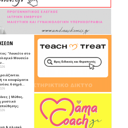
ΗΣΕΩΝ
τος: "Λουκέτο στο
ολογικό Μουσείο
υ…
2026
χρειάζονται
ή τα κουφώματα
ινίου; 6 σημά…
2026
όνες | Μύθος,
ή μυστικό
εποίθησης;
2026
Sun & ηλιακό