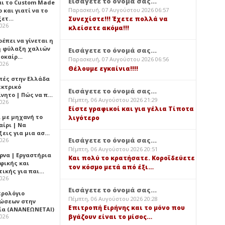
Εισάγετε το όνομά σας...
αι το Custom Made
Παρασκευή, 07 Αυγούστου 2026 06:57
 και γιατί να το
ξετ…
Συνεχίστε!!! Έχετε πολλά να
2026
κλείσετε ακόμα!!!
έπει να γίνεται η
 φύλαξη χαλιών
Εισάγετε το όνομά σας...
λοκαίρ…
Παρασκευή, 07 Αυγούστου 2026 06:56
2026
Θέλουμε εγκαίνια!!!!
πές στην Ελλάδα
εκτρικό
Εισάγετε το όνομά σας...
ίνητο | Πώς να π…
Πέμπτη, 06 Αυγούστου 2026 21:29
2026
Είστε γραφικοί και για γέλια Τίποτα
ι με μηχανή το
λιγότερο
αίρι | Να
ξεις για μια ασ…
Εισάγετε το όνομά σας...
2026
Πέμπτη, 06 Αυγούστου 2026 20:51
ρνα | Εργαστήρια
Και πολύ το κρατήσατε. Κοροϊδεύετε
φικής και
τον κόσμο μετά από έξι…
τικής για παι…
2026
Εισάγετε το όνομά σας...
ερολόγιο
Πέμπτη, 06 Αυγούστου 2026 20:28
ώσεων στην
Επιτροπή Ειρήνης και το μόνο που
ία (ΑΝΑΝΕΩΝΕΤΑΙ)
βγάζουν είναι το μίσος…
2026