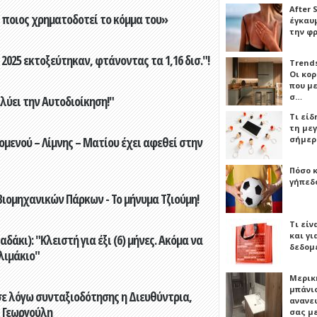
After 
ποιος χρηματοδοτεί το κόμμα του»
έγκαυμ
την φ
2025 εκτοξεύτηκαν, φτάνοντας τα 1,16 δισ."!
Trends
Οι κο
που μ
σ…
ύει την Αυτοδιοίκηση!"
Τι είδ
τη με
ενού – Λίμνης – Ματίου έχει αφεθεί στην
σήμερ
Πόσο 
γήπεδο
ιομηχανικών Πάρκων - Το μήνυμα Τζιούμη!
Τι είν
και γι
άκι): "Κλειστή για έξι (6) μήνες. Ακόμα να
δεδομ
λιμάκιο"
Μερικ
μπάνιο
ε λόγω συνταξιοδότησης η Διευθύντρια,
ανανε
 Γεωργούλη
σας μ