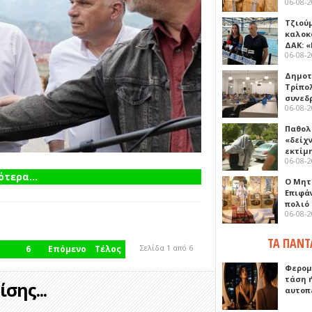
06-08-
Τζιού
καλοκ
ΔΑΚ: 
06-08-
Δημοτ
Τρίπο
συνεδ
06-08-
Παθολ
«δείχ
εκτίμ
06-08-
τερα...
Ο Μητ
Επιφά
πολιό
06-08-
ΤΑ ΠΑΝΤ
Σελίδα 1 από 6
6
Επόμενο
Τέλος
Φερομ
τάση 
σης...
αυτοπ