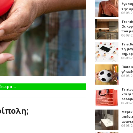
έγκαυμ
την φ
06-08-
Trends
Οι κο
που μ
06-08-
Τι είδ
τη με
σήμερ
06-08-
Πόσο 
γήπεδο
06-08-
τερα...
Τι είν
και γι
δεδομ
06-08-
ρίπολη;
Μερικ
μπάνιο
ανανε
06-08-