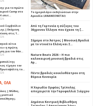
2026
μης για το πρώτο
αιρινό Camp στο
Το ημερολόγιο εκδηλώσεων στην
«Η επιτ…
Αρκαδία (ΑΝΑΝΕΩΝΕΤΑΙ)
2026
ικό Συμβούλιο
Από τη Γορτυνία η σύζυγος του
λης | Επόμενη
36χρονου Έλληνα που έχασε τη ζ…
ρίαση στις 1…
2026
Σήμερα στο Άστρος | Μουσική Βραδιά
ογικά αίτια
με το ντουέτο Ελένη και Σ…
νει» η πρώτη
ηση για τον θάν…
2026
Nature Beats 2026 – Η πιο
καλοκαιρινή μουσική βραδιά στις
ροπολίτης
Αρ…
νιος τίμησε τον
 Πρωτοψάλτη το…
2026
Πέντε βραδιές κουκλοθέατρου στη
Βόρεια Κυνουρία
Α, ΟΛΑ
Η Χορωδία Ορφέας Τρίπολης
όνες | Μύθος,
αποχαιρετά την Γαρυφαλλιά Ξιάρχου
ή μυστικό
εποίθησης;
Δημόσια Κεντρική Βιβλιοθήκη
Τρίπολης | Αποχώρησε λόγω