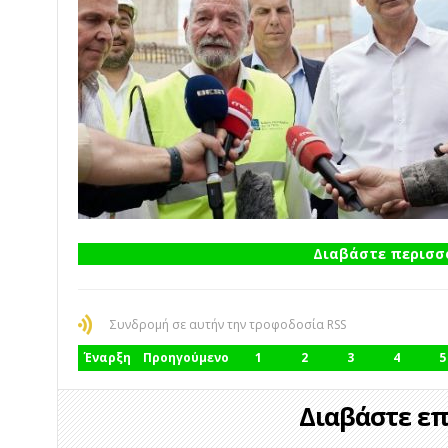
Διαβάστε περισσό
Συνδρομή σε αυτήν την τροφοδοσία RSS
Έναρξη
Προηγούμενο
1
2
3
4
5
Διαβάστε επί