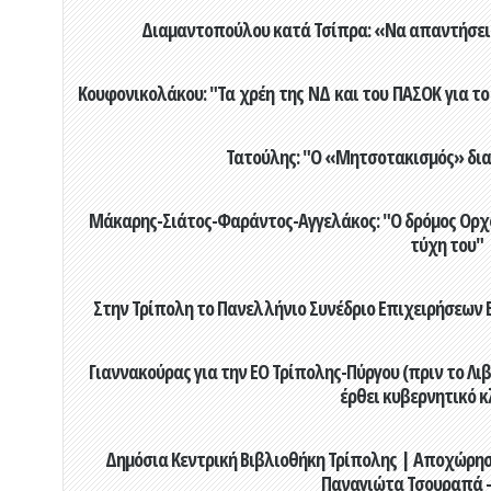
Διαμαντοπούλου κατά Τσίπρα: «Να απαντήσει 
Κουφονικολάκου: "Τα χρέη της ΝΔ και του ΠΑΣΟΚ για το 
Τατούλης: "Ο «Μητσοτακισμός» διαλ
Μάκαρης-Σιάτος-Φαράντος-Αγγελάκος: "Ο δρόμος Ορχομ
τύχη του"
Στην Τρίπολη το Πανελλήνιο Συνέδριο Επιχειρήσεων Β
Γιαννακούρας για την EO Τρίπολης-Πύργου (πριν το Λιβαδ
έρθει κυβερνητικό κ
Δημόσια Κεντρική Βιβλιοθήκη Τρίπολης | Αποχώρησ
Παναγιώτα Τσουραπά -