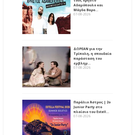
τους Χρήστο
Αδαμόπουλο και
Μάγδα Βαρο…
07-08-2026
ΔΩΡΕΑΝ για την
Τρίπολη, η σπουδαία
παράσταση του
εμβλημ…
07-08-2026
Παράλιο Άστρος | 2ο
Junior Party στο
πλαίσιο του Estell…
07-08-2026