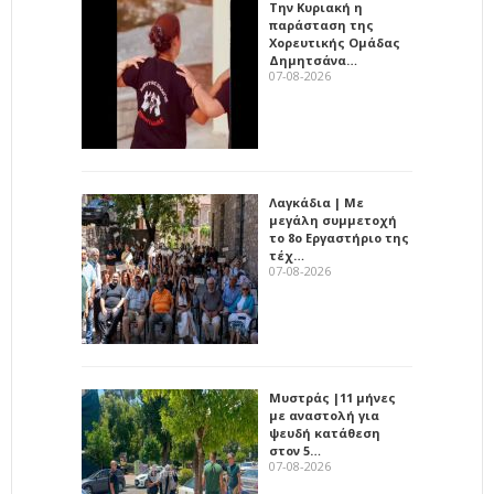
Την Κυριακή η
παράσταση της
Χορευτικής Ομάδας
Δημητσάνα…
07-08-2026
Λαγκάδια | Με
μεγάλη συμμετοχή
το 8ο Εργαστήριο της
τέχ…
07-08-2026
Μυστράς |11 μήνες
με αναστολή για
ψευδή κατάθεση
στον 5…
07-08-2026