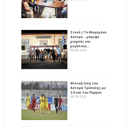
Στενό | Το Μαγεμένο
Δέντρο… μάγεψε
μικρούς και
μεγάλους…
08-08-2026
Φιλική νίκη του
Αστέρα Τρίπολης με
2-0 επί του Πύργου
08-08-2026