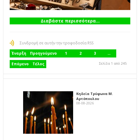
Διαβάστε περισσότερα...
Συνδρομή σε αυτήν την τροφοδοσία RSS
Έναρξη
Προηγούμενο
1
2
3
…
Σελίδα 1 από 245
Επόμενο
Τέλος
Κηδεία Τρύφωνα Μ.
Αρτόπουλου
08-08-2026