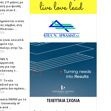
άς |11 μήνες με
ολή για ψευδή
εση στον 5…
2026
ηρώνεται ο νέος
κός κόμβος στη
«Πλάτσα» …
2026
α είναι κλειστά
αφεία της
πολης στην Τρ…
2026
άφη η
αμματική
ση για την
τάσταση τ…
2026
Τ: Το νέο
αξικό για τη
χανία δεν πρέπει…
2026
γασία ΠΑΠΕΛ με το
ΤΕΛΕΥΤΑΙΑ ΣΧΟΛΙΑ
University of
ce and …
2026