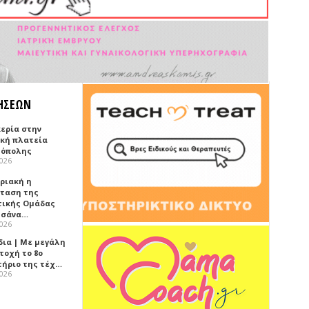
ΗΣΕΩΝ
κερία στην
ική πλατεία
όπολης
2026
υριακή η
ταση της
τικής Ομάδας
τσάνα…
2026
δια | Με μεγάλη
τοχή το 8ο
τήριο της τέχ…
2026