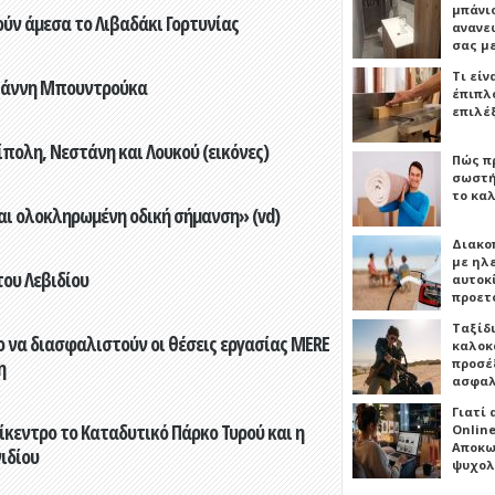
μπάνιο
ούν άμεσα το Λιβαδάκι Γορτυνίας
ανανε
σας μ
Τι είν
Γιάννη Μπουντρούκα
έπιπλο
επιλέ
πολη, Νεστάνη και Λουκού (εικόνες)
Πώς πρ
σωστή
το καλ
αι ολοκληρωμένη οδική σήμανση» (vd)
Διακο
με ηλ
του Λεβιδίου
αυτοκ
προετ
Ταξίδ
 να διασφαλιστούν οι θέσεις εργασίας MERE
καλοκ
προσέξ
η
ασφαλ
Γιατί
ίκεντρο το Καταδυτικό Πάρκο Τυρού και η
Online
Αποκω
ιδίου
ψυχολ