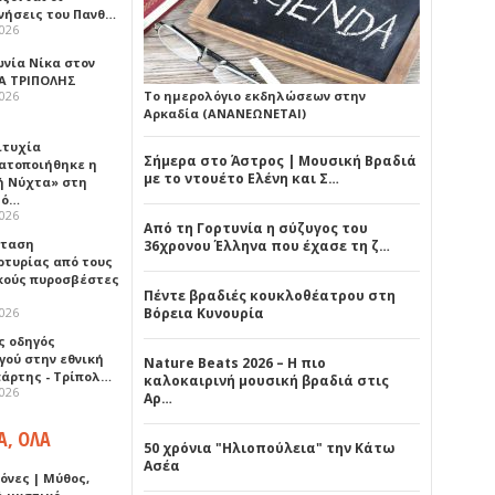
νήσεις του Πανθ…
2026
ωνία Νίκα στον
Α ΤΡΙΠΟΛΗΣ
2026
Το ημερολόγιο εκδηλώσεων στην
Αρκαδία (ΑΝΑΝΕΩΝΕΤΑΙ)
ιτυχία
Σήμερα στο Άστρος | Μουσική Βραδιά
ατοποιήθηκε η
με το ντουέτο Ελένη και Σ…
ή Νύχτα» στη
λό…
2026
Από τη Γορτυνία η σύζυγος του
σταση
36χρονου Έλληνα που έχασε τη ζ…
ρτυρίας από τους
κούς πυροσβέστες
Πέντε βραδιές κουκλοθέατρου στη
2026
Βόρεια Κυνουρία
ς οδηγός
γού στην εθνική
Nature Beats 2026 – Η πιο
πάρτης - Τρίπολ…
καλοκαιρινή μουσική βραδιά στις
2026
Αρ…
Α, ΟΛΑ
50 χρόνια "Ηλιοπούλεια" την Κάτω
Ασέα
όνες | Μύθος,