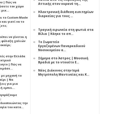
υ | Πώς να
Αττικής στον ουρανό τη…
ώσετε τον χώρο
ε μικ…
Ηλεκτρονική διάθεση εισιτηρίων
διαρκείας για τους …
αι το Custom Made
 και γιατί να το
ξετε;
Τραγική ειρωνεία στη φωτιά στα
Βίλια | Κάηκε το σπ…
έπει να γίνεται η
 φύλαξη χαλιών
Το Σωματείο
οκαίρι;
Εργαζομένων Παναρκαδικού
Νοσοκομείου α…
πές στην Ελλάδα
Σήμερα στο Άστρος | Μουσική
εκτρικό
Βραδιά με το ντουέτο Ε…
ίνητο | Πώς να
οιμάσε…
Νέος Διάκονος στην Ιερά
Μητρόπολη Μαντινείας και Κ…
ι με μηχανή το
αίρι | Να
εις για μια
ή εμπει…
 αγοράζουμε
;
δικοποιώντας την
ογία του κατα…