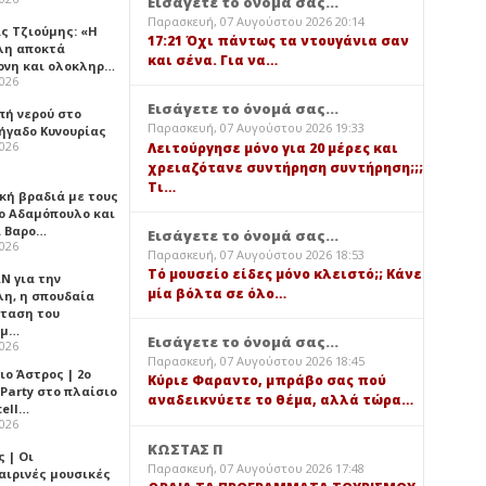
Εισάγετε το όνομά σας...
Παρασκευή, 07 Αυγούστου 2026 20:14
ς Τζιούμης: «Η
17:21 Όχι πάντως τα ντουγάνια σαν
λη αποκτά
και σένα. Για να…
ονη και ολοκληρ…
2026
Εισάγετε το όνομά σας...
πή νερού στο
Παρασκευή, 07 Αυγούστου 2026 19:33
ήγαδο Κυνουρίας
2026
Λειτούργησε μόνο για 20 μέρες και
χρειαζότανε συντήρηση συντήρηση;;;
Τι…
κή βραδιά με τους
ο Αδαμόπουλο και
 Βαρο…
Εισάγετε το όνομά σας...
2026
Παρασκευή, 07 Αυγούστου 2026 18:53
Τό μουσείο είδες μόνο κλειστό;; Κάνε
Ν για την
μία βόλτα σε όλο…
λη, η σπουδαία
ταση του
ημ…
Εισάγετε το όνομά σας...
2026
Παρασκευή, 07 Αυγούστου 2026 18:45
ιο Άστρος | 2ο
Κύριε Φαραντο, μπράβο σας πού
 Party στο πλαίσιο
αναδεικνύετε το θέμα, αλλά τώρα…
tell…
2026
ΚΩΣΤΑΣ Π
 | Οι
Παρασκευή, 07 Αυγούστου 2026 17:48
αιρινές μουσικές