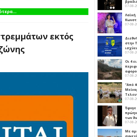
βραδι
07-08-
τερα...
Λαϊκή
Κωνστα
07-08-
στρεμμάτων εκτός
Διεθν
στην Τ
 ζώνης
ισχύει
07-08-
Οι 4 ε
περιφ
αφορο
07-08-
"Από 4
Μείναμ
Τελευ
07-08-
Έφυγε
πρώην
των Ά
07-08-
Με αμ
συνεχί