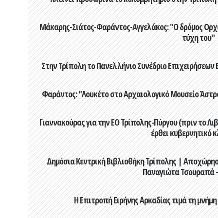
Μάκαρης-Σιάτος-Φαράντος-Αγγελάκος: "Ο δρόμος Ορχομ
τύχη του"
Στην Τρίπολη το Πανελλήνιο Συνέδριο Επιχειρήσεων Β
Φαράντος: "Λουκέτο στο Αρχαιολογικό Μουσείο Άστρου
Γιαννακούρας για την EO Τρίπολης-Πύργου (πριν το Λιβαδ
έρθει κυβερνητικό κ
Δημόσια Κεντρική Βιβλιοθήκη Τρίπολης | Αποχώρησ
Παναγιώτα Τσουραπά -
Η Επιτροπή Ειρήνης Αρκαδίας τιμά τη μνήμη