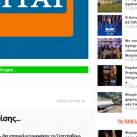
προπο
07-08-
Η Αντ
ΑΣΤΕΡ
07-08-
Με επ
πραγμ
«Λευκ
Μεγα
07-08-
Παρά
τερα...
διαμα
εποχι
σ…
07-08-
Νεκρό
φορτη
Σελίδα 26 από 26
οδό Σ
07-08-
σης...
ΤΑ ΠΑΝΤ
Φερομ
- Θα επαναλειτουργήσει το Σεπτέμβριο