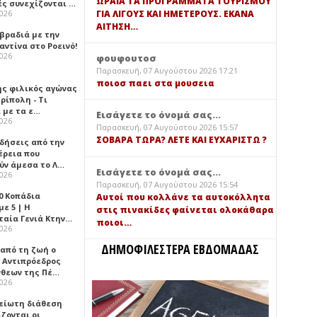
ΩΡΑΙΑ ΤΑ ΠΡΟΓΡΑΜΜΑΤΑ ΤΟΥΡΙΣΜΟΥ
ές συνεχίζονται …
ΓΙΑ ΛΙΓΟΥΣ ΚΑΙ ΗΜΕΤΕΡΟΥΣ. ΕΚΑΝΑ
2026
ΑΙΤΗΣΗ…
 βραδιά με την
ντίνα στο Ροεινό!
2026
φουφουτοσ
Παρασκευή, 07 Αυγούστου 2026 17:21
ποιοσ παει στα μουσεια
ής φιλικός αγώνας
ρίπολη - Τι
 με τα ε…
Εισάγετε το όνομά σας...
2026
Παρασκευή, 07 Αυγούστου 2026 15:57
ΣΟΒΑΡΑ ΤΩΡΑ? ΛΕΤΕ ΚΑΙ ΕΥΧΑΡΙΣΤΩ ?
ιδήσεις από την
έρεια που
ύν άμεσα το Λ…
Εισάγετε το όνομά σας...
2026
Παρασκευή, 07 Αυγούστου 2026 15:54
0 Κοπάδια
Αυτοί που κολλάνε τα αυτοκόλλητα
ε 5 | Η
στις πινακίδες φαίνεται ολοκάθαρα
ταία Γενιά Κτην…
ποιοι…
2026
ΔΗΜΟΦΙΛΕΣΤΕΡΑ ΕΒΔΟΜΑΔΑΣ
 από τη ζωή ο
 Αντιπρόεδρος
νθεων της Πέ…
2026
είωτη διάθεση
ζονται οι