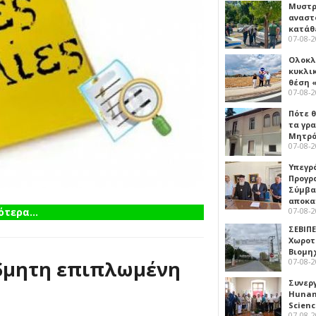
Μυστρ
αναστ
κατάθ
07-08-
Ολοκλ
κυκλι
θέση 
07-08-
Πότε θ
τα γρ
Μητρό
07-08-
Υπεγρ
Προγρ
Σύμβα
αποκα
τερα...
07-08-
ΣΕΒΙΠΕ
Χωροτ
Βιομη
όδμητη επιπλωμένη
07-08-
Συνερ
Hunan 
Scien
07-08-