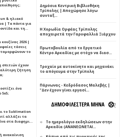
ή μυστικό
εποίθησης;
Δημόσια Κεντρική Βιβλιοθήκη
Τρίπολης | Αποχώρησε λόγω
συνταξ…
Sun & ηλιακό
α | Τα πάντα για
ροντίδα και τη…
Η Χορωδία Ορφέας Τρίπολης
αποχαιρετά την Γαρυφαλλιά Ξιάρχου
 κουζίνας 2026 |
ρυφαίες τάσεις
Πρωτοβουλία από το Εργατικό
εταμορφώνουν το
Κέντρο Αρκαδίας με στόχο να διασ…
η σπιτιών έχουν
Τροχαίο με αυτοκίνητο και μηχανάκι
γαλύτερη ζήτηση
το απόγευμα στην Τρίπολη
α;
Πάρνωνας - Κεδρόδασος Μαλεβής |
κοστίζει ένα
"Δεν έχουν γίνει εργασί…
 5x5;
ΔΗΜΟΦΙΛΕΣΤΕΡΑ ΜΗΝΑ
αι το Sublimation
ατί αλλάζει τα
ένα στα διαφημι…
Το ημερολόγιο εκδηλώσεων στην
Αρκαδία (ΑΝΑΝΕΩΝΕΤΑΙ…
ή ανακαίνιση
Κάπνα από τις πυρκαγιές της