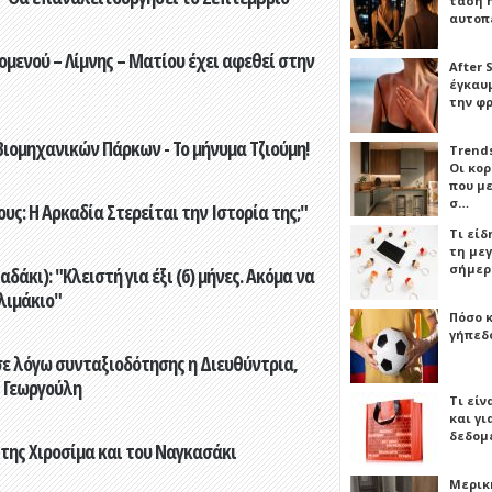
τάση 
αυτοπ
ενού – Λίμνης – Ματίου έχει αφεθεί στην
After 
έγκαυμ
την φ
ιομηχανικών Πάρκων - Το μήνυμα Τζιούμη!
Trends
Οι κο
που μ
σ…
ς: Η Αρκαδία Στερείται την Ιστορία της;"
Τι είδ
τη με
σήμερ
άκι): "Κλειστή για έξι (6) μήνες. Ακόμα να
λιμάκιο"
Πόσο 
γήπεδο
ε λόγω συνταξιοδότησης η Διευθύντρια,
 Γεωργούλη
Τι είν
και γι
δεδομ
 της Χιροσίμα και του Ναγκασάκι
Μερικ