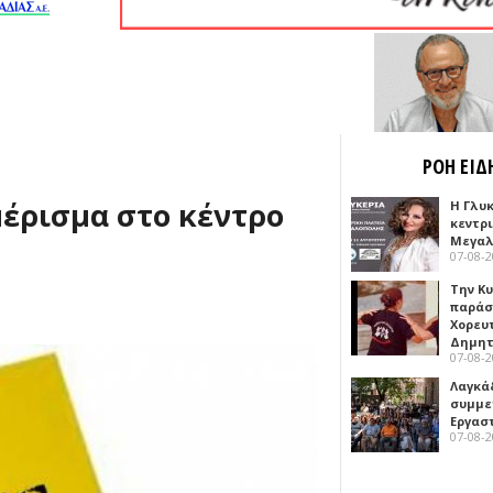
ΡΟΗ ΕΙΔ
μέρισμα στο κέντρο
Η Γλυ
κεντρ
Μεγαλ
07-08-
Την Κ
παράσ
Χορευ
Δημη
07-08-
Λαγκά
συμμε
Εργασ
07-08-