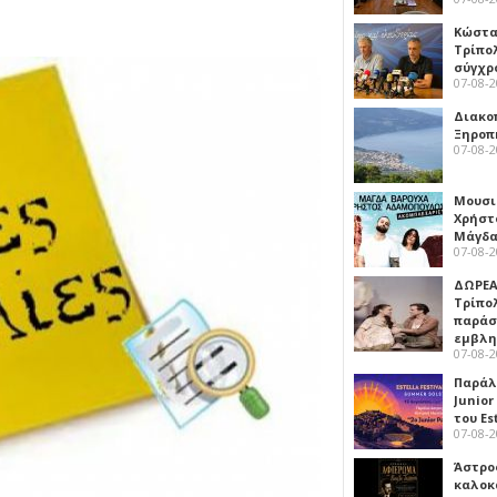
Κώστα
Τρίπο
σύγχρ
07-08-
Διακο
Ξηροπ
07-08-
Μουσι
Χρήστ
Μάγδα
07-08-
ΔΩΡΕΑ
Τρίπο
παράσ
εμβλ
07-08-
Παράλ
Junior
του Es
07-08-
Άστρος
καλοκ