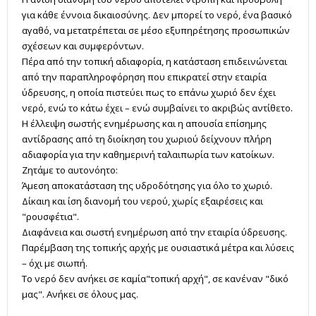
για κάθε έννοια δικαιοσύνης. Δεν μπορεί το νερό, ένα βασικό
αγαθό, να μετατρέπεται σε μέσο εξυπηρέτησης προσωπικών
σχέσεων και συμφερόντων.
Πέρα από την τοπική αδιαφορία, η κατάσταση επιδεινώνεται
από την παραπληροφόρηση που επικρατεί στην εταιρία
ύδρευσης, η οποία πιστεύει πως το επάνω χωριό δεν έχει
νερό, ενώ το κάτω έχει – ενώ συμβαίνει το ακριβώς αντίθετο.
Η έλλειψη σωστής ενημέρωσης και η απουσία επίσημης
αντίδρασης από τη διοίκηση του χωριού δείχνουν πλήρη
αδιαφορία για την καθημερινή ταλαιπωρία των κατοίκων.
Ζητάμε το αυτονόητο:
Άμεση αποκατάσταση της υδροδότησης για όλο το χωριό.
Δίκαιη και ίση διανομή του νερού, χωρίς εξαιρέσεις και
"ρουσφέτια".
Διαφάνεια και σωστή ενημέρωση από την εταιρία ύδρευσης.
Παρέμβαση της τοπικής αρχής με ουσιαστικά μέτρα και λύσεις
– όχι με σιωπή.
Το νερό δεν ανήκει σε καμία"τοπική αρχή", σε κανέναν "δικό
μας". Ανήκει σε όλους μας.