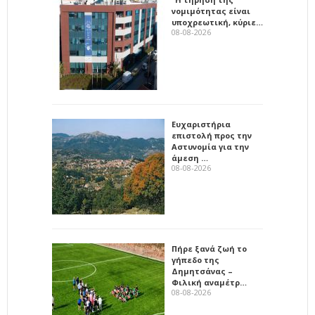
νομιμότητας είναι
υποχρεωτική, κύριε…
08-08-2026
Ευχαριστήρια
επιστολή προς την
Αστυνομία για την
άμεση …
08-08-2026
Πήρε ξανά ζωή το
γήπεδο της
Δημητσάνας –
Φιλική αναμέτρ…
08-08-2026