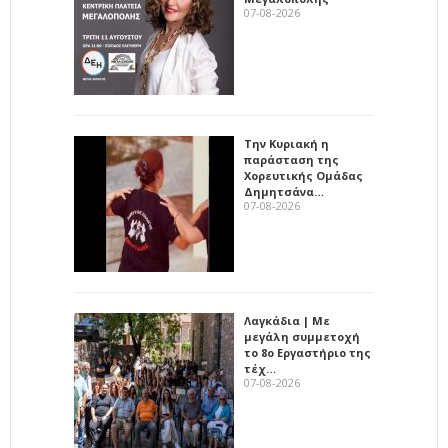
07-08-2026
Την Κυριακή η
παράσταση της
Χορευτικής Ομάδας
Δημητσάνα…
07-08-2026
Λαγκάδια | Με
μεγάλη συμμετοχή
το 8ο Εργαστήριο της
τέχ…
07-08-2026