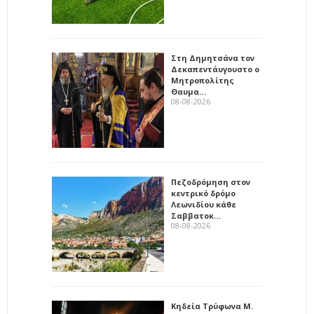
Στη Δημητσάνα τον
Δεκαπεντάυγουστο ο
Μητροπολίτης
Θαυμα…
08-08-2026
Πεζοδρόμηση στον
κεντρικό δρόμο
Λεωνιδίου κάθε
Σαββατοκ…
08-08-2026
Κηδεία Τρύφωνα Μ.