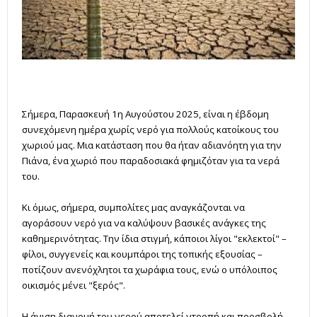
Σήμερα, Παρασκευή 1η Αυγούστου 2025, είναι η έβδομη
συνεχόμενη ημέρα χωρίς νερό για πολλούς κατοίκους του
χωριού μας. Μια κατάσταση που θα ήταν αδιανόητη για την
Πιάνα, ένα χωριό που παραδοσιακά φημιζόταν για τα νερά
του.
Κι όμως, σήμερα, συμπολίτες μας αναγκάζονται να
αγοράσουν νερό για να καλύψουν βασικές ανάγκες της
καθημερινότητας. Την ίδια στιγμή, κάποιοι λίγοι "εκλεκτοί" –
φίλοι, συγγενείς και κουμπάροι της τοπικής εξουσίας –
ποτίζουν ανενόχλητοι τα χωράφια τους, ενώ ο υπόλοιπος
οικισμός μένει "ξερός".
Η άνιση διανομή του νερού αποτελεί ντροπή και προσβολή