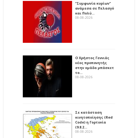
"Συμφωνία κυρίων"
ανάμεσα σε Πελασγό
και Πολύ…
08-08-2026
Ο Χρήστος Γεννιάς
νέος προπονητής
στην ομάδα μπάσκετ
το…
08-08-2026
Σε κατάσταση
κινητοποίησης (Red
Code) η Γορτυνία
(9.8.2…
08-08-2026