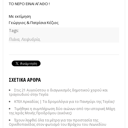
ΤΟ ΝΕΡΟ ΕΙΝΑΙ ΑΓΑΘΟ !
Με εκτίμηση
Γεώργιος & Πατρίσια Κέζιος
Tags:
Πιάνα,
Λειψυδρία,
ΣΧΕΤΙΚΆ ΆΡΘΡΑ
Στις 21 Αυγούστου ο διαγωνισμός δημοτικού χορού και
τραγουδιού στην Τεγέα
ΚΤΕΛ Αρκαδίας | Τα δρομολόγια για το Πανηγύρι της Τεγέας!
Τιμήθηκε η συμπλήρωση δύο αιώνων από την ιστορική Μάχη
της Ιεράς Μονής Προδρόμου (εικόνες)
Έχουν ληφθεί όλα τα μέτρα για την προστασία της
Ορνιθοπανίδας στον φωτισμό του Βράχου του Λεωνιδίου