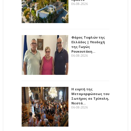
06-08-2026
Φάρος Τυφλών της
Ελλάδος | Υποδοχή
της Γωγώς
Ρουκουτάκη…
06-08-2026
Η εορτή της
Μεταμορφώσεως του
Σωτήρος σε Τρίπολη,
Νεστά…
06-08-2026