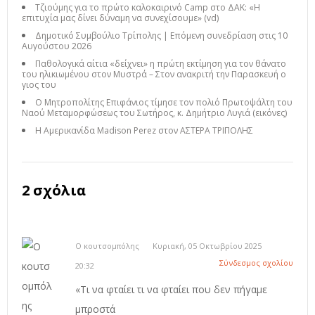
Τζιούμης για το πρώτο καλοκαιρινό Camp στο ΔΑΚ: «Η
επιτυχία μας δίνει δύναμη να συνεχίσουμε» (vd)
Δημοτικό Συμβούλιο Τρίπολης | Επόμενη συνεδρίαση στις 10
Αυγούστου 2026
Παθολογικά αίτια «δείχνει» η πρώτη εκτίμηση για τον θάνατο
του ηλικιωμένου στον Μυστρά – Στον ανακριτή την Παρασκευή ο
γιος του
Ο Μητροπολίτης Επιφάνιος τίμησε τον πολιό Πρωτοψάλτη του
Ναού Μεταμορφώσεως του Σωτήρος, κ. Δημήτριο Λυγιά (εικόνες)
Η Αμερικανίδα Madison Perez στον ΑΣΤΕΡΑ ΤΡΙΠΟΛΗΣ
2 σχόλια
Ο κουτσομπόλης
Κυριακή, 05 Οκτωβρίου 2025
Σύνδεσμος σχολίου
20:32
«Τι να φταίει τι να φταίει που δεν πήγαμε
μπροστά