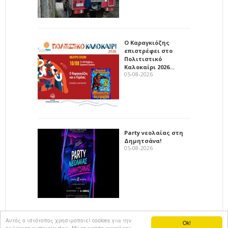
Ο Καραγκιόζης
επιστρέφει στο
Πολιτιστικό
Καλοκαίρι 2026…
05-08-2026
Party νεολαίας στη
Δημητσάνα!
05-08-2026
Αυτός ο ιστότοπος χρησιμοποιεί cookies για την
Ok!
καλύτερη εμπειρία σας. Με τη χρήση αυτού του