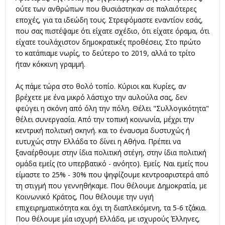
ούτε των ανθρώπων που θυσιάστηκαν σε παλαιότερες
εποχές, για τα ιδεώδη τους. Στρεφόμαστε εναντίον εσάς,
που σας πιστέψαμε ότι είχατε σχέδιο, ότι είχατε όραμα, ότι
είχατε τουλάχιστον δημοκρατικές προθέσεις. Στο πρώτο
το κατάπιαμε νωρίς, το δεύτερο το 2019, αλλά το τρίτο
ήταν κόκκινη γραμμή.
Ας πάμε τώρα στο θολό τοπίο. Κύριοι και Κυρίες, αν
βρέχετε με ένα μικρό λάστιχο την αυλούλα σας, δεν
φεύγει η σκόνη από όλη την πόλη. Θέλει "Συλλογικότητα"
θέλει συνεργασία. Από την τοπική κοινωνία, μέχρι την
κεντρική πολιτική σκηνή. και το έναυσμα δυστυχώς ή
ευτυχώς στην Ελλάδα το δίνει η Αθήνα. Πρέπει να
ξαναέρθουμε στην ίδια πολιτική στέγη, στην ίδια πολιτική
ομάδα εμείς (το υπερβατικό - ανόητο). Εμείς. Ναι εμείς που
είμαστε το 25% - 30% που ψηφίζουμε κεντροαριστερά από
τη στιγμή που γεννηθήκαμε. Που θέλουμε Δημοκρατία, με
Κοινωνικό Κράτος, Που θέλουμε την υγιή
επιχειρηματικότητα και όχι τη διαπλεκόμενη, τα 5-6 τζάκια.
Που θέλουμε μία ισχυρή Ελλάδα, με ισχυρούς Έλληνες,