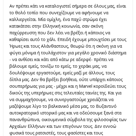
Αν πρέπει κάτι να καταλογιστεί σήμερα σε όλους μας, είναι
το θολό τοπίο που συνεχίζουμε να αφήνουμε να
καλλιεργείται. Μία ομίχλη, ένα παχύ στρώμα έχει
κατακάτσει στην Ελληνική κοινωνία, σαν σκόνη
παχύρρευστη που δεν λέει να βρέξει ή κάποιος να
καθαρίσει αυτό το χάλι. Επειδή έχουμε μπουχτίσει με τους
Ήρωες και τους Αλάνθαστους, θεωρώ ότι η σκόνη για να
φύγει μόνιμα ή τουλάχιστον για μεγάλο χρονικό διάστημα
- να ανθίσει και κάτι από κάτω ρε αδερφέ- πρέπει να
βάλουμε εμείς, τονίζω το εμείς, το χεράκι μας, να
δουλέψουμε εργαστούμε, εμείς μαζί με άλλους, τους
δίπλα μας. Δεν θα βρέξει βοήθεια, ούτε υπάρχει κάποιος
σουπερήρωας για μας - μέχρι και η Marvel κοροϊδεύει τους
δικούς της υπερήρωες στις τελευταίες ταινίες της. Και για
να συμμαχήσουμε, να συνεργαστούμε χρειάζεται να
μαζέψουμε λίγο το βαλκανικό μέσα μας, το Βυζαντινό
αυτοκρατορικό ιστορικό μας και να οδεύσουμε ξανά στα
πανανθρώπινα, οικουμενικά σύμβολα της φιλοσοφίας των
Αρχαίων Ελλήνων και των επιγόνων τους. Δεν εννοώ
φυσικά τους ρατσιστές, τους φασίστες και τους