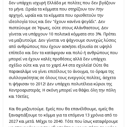
δεν υπάρχει ισχυρή Ελλάδα με πολίτες που δεν βγάζουν
το μήνα. Ωραία τα κόμματα που στηρίζουν τον /την
αρχηγό, ωραία και τα κόμματα που οριοθετούν την
ιδεολογία τους και δεν "έχουν κανένα ψεγάδι". Δεν
πιστεύουμε σε Ήρωες, ούτε στους Αλάνθαστους. Δεν
γίνεται να υπάρχουν 10 πολιτικά κόμματα στο 3%. Πρέπει
να μαζευτούμε. Δεν γίνεται να ψάχνουμε συνεχώς λύσεις
από ανθρώπους που έχουν ασκήσει εξουσία σε υψηλό
επίπεδο και δεν τα κατάφεραν και πολύ ή ανθρώπους που
μπορεί να έχουν καλές προθέσεις αλλά δεν υπάρχει
σχέδιο ούτε και για το χαρτί Α4 στα σχολεία! Ούτε θα
παρακαλάμε να γίνει επιτέλους το άνοιγμα, το όραμα της
συλλογικότητας σε όλους τους ενεργούς πολίτες, άσχετα
τι ψήφισαν το 2012! Δεν υπάρχει πολυτέλεια κύριοι της
Κεντροαριστεράς. Η σκόνη μπορεί να θάψει όλη την πόλη
και 10ετίες.
Και θα μαζευτούμε. Εμείς που θα επανέλθουμε, εμείς θα
ξαναφτιάξουμε το κόμμα για τα επόμενα 13 χρόνια από το
2027 και μετά. Μέχρι το 2040. Τότε που ίσως καταφέρουμε