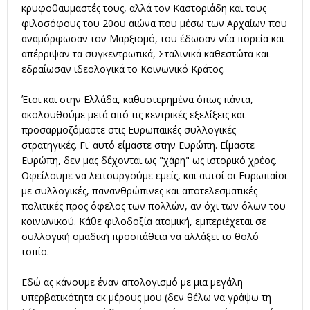
κρυφοθαυμαστές τους, αλλά τον Καστοριάδη και τους
φιλοσόφους του 20ου αιώνα που μέσω των Αρχαίων που
αναμόρφωσαν τον Μαρξισμό, του έδωσαν νέα πορεία και
απέρριψαν τα συγκεντρωτικά, Σταλινικά καθεστώτα και
εδραίωσαν ιδεολογικά το Κοινωνικό Κράτος.
Έτσι και στην Ελλάδα, καθυστερημένα όπως πάντα,
ακολουθούμε μετά από τις κεντρικές εξελίξεις και
προσαρμοζόμαστε στις Ευρωπαϊκές συλλογικές
στρατηγικές. Γι' αυτό είμαστε στην Ευρώπη. Είμαστε
Ευρώπη, δεν μας δέχονται ως "χάρη" ως ιστορικό χρέος.
Οφείλουμε να λειτουργούμε εμείς, και αυτοί οι Ευρωπαίοι
με συλλογικές, πανανθρώπινες και αποτελεσματικές
πολιτικές προς όφελος των πολλών, αν όχι των όλων του
κοινωνικού. Κάθε φιλοδοξία ατομική, εμπεριέχεται σε
συλλογική ομαδική προσπάθεια να αλλάξει το θολό
τοπίο.
Εδώ ας κάνουμε έναν απολογισμό με μια μεγάλη
υπερβατικότητα εκ μέρους μου (δεν θέλω να γράψω τη