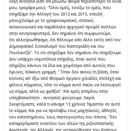
λέξη ανοησία γιατί θα μειώσω ακόμα περισσότερο το είναι
μου, τρομάρα μου). "Όλοι εμείς, τονίζω το εμείς, που
στηρίξαμε την Αλλαγή του 2012 και 2015, επειδή
μπουχτίσαμε με το γραφειοκρατικό, στατικό,
αντικοινωνικό και παράλληλα αρχηγικό προφίλ πολλών
στην κεντροαριστερά, δεν σημαίνει ότι συμφωνούμε,
ότι αλλοτριωθήκαμε, ότι θέλουμε κάτι άλλο εκτός από τον
Δημοκρατικό Σοσιαλισμό του Καστοριάδη και του
Πουλαντζά". Το οτι στηρίζαμε δεν σημαίνει ότι στηρίζουμε.
Δεν υπάρχει νομοτέλεια στήριξης, όταν αυτοί που
στηρίζεις κάνουν τα ίδια και χειρότερα από αυτούς που
έφυγες. Κόκκινη γραμμή: " Όταν δεν ακούς τη βάση, όταν
κλείνεις απ' έξω από θεσμικό όργανο χιλιάδες στελέχη και
φίλους κόμματος, τότε το κόμμα αυτό παύει να λειτουργεί
ως κόμμα, αλλά ως φράξια". Και εμείς (επιμένω στην
υπερβατικότητα - ανοησία) φεύγουμε. Λαγοί.
Σκεφτόμαστε, καλά τι κάναμε 13 χρόνια; Ήμασταν σε αυτό
το κόμμα; Και για να προλάβω τους μαχητικούς, αθλητές
του κατεστημένου, τους παντογνώστες του τίποτα, "δεν
καταφερόμαστε εναντίον των ιδεών της ριζοσπαστικής
Αριστεράς, της Αλλαγής, της μεταρρύθμισης του Κράτους,