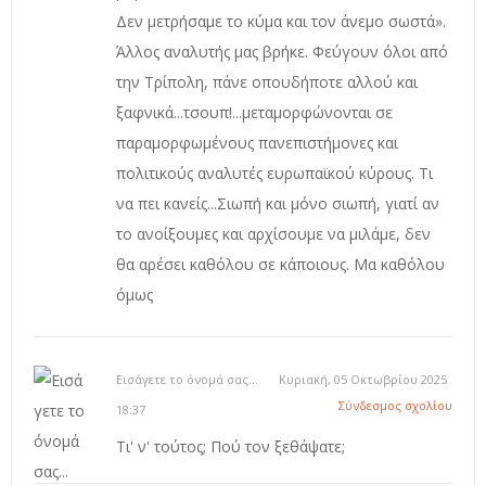
Δεν μετρήσαμε το κύμα και τον άνεμο σωστά».
Άλλος αναλυτής μας βρήκε. Φεύγουν όλοι από
την Τρίπολη, πάνε οπουδήποτε αλλού και
ξαφνικά...τσουπ!...μεταμορφώνονται σε
παραμορφωμένους πανεπιστήμονες και
πολιτικούς αναλυτές ευρωπαϊκού κύρους. Τι
να πει κανείς...Σιωπή και μόνο σιωπή, γιατί αν
το ανοίξουμες και αρχίσουμε να μιλάμε, δεν
θα αρέσει καθόλου σε κάποιους. Μα καθόλου
όμως
Εισάγετε το όνομά σας...
Κυριακή, 05 Οκτωβρίου 2025
Σύνδεσμος σχολίου
18:37
Τι' ν' τούτος; Πού τον ξεθάψατε;