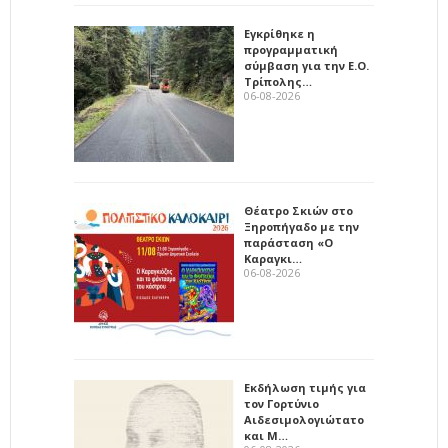
Εγκρίθηκε η
προγραμματική
σύμβαση για την Ε.Ο.
Τρίπολης…
06-08-2026
Θέατρο Σκιών στο
Ξηροπήγαδο με την
παράσταση «Ο
Καραγκι…
06-08-2026
Εκδήλωση τιμής για
τον Γορτύνιο
Αιδεσιμολογιώτατο
και Μ…