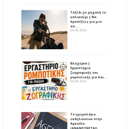
Ταξίδι με μηχανή το
καλοκαίρι | Να
προσέξεις για μια
ασ…
06-08-2026
Βλαχέρνα |
Εργαστήρια
ζωγραφικής και
ρομποτικής για παι…
06-08-2026
Το ημερολόγιο
εκδηλώσεων στην
Αρκαδία
(ΑΝΑΝΕΩΝΕΤΑΙ)