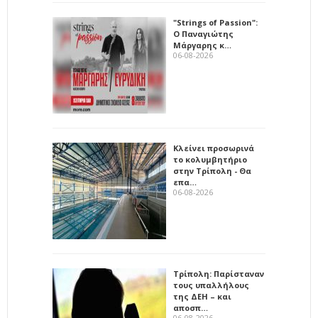
"Strings of Passion":
Ο Παναγιώτης
Μάργαρης κ…
06-08-2026
Κλείνει προσωρινά
το κολυμβητήριο
στην Τρίπολη - Θα
επα…
06-08-2026
Τρίπολη: Παρίσταναν
τους υπαλλήλους
της ΔΕΗ – και
αποσπ…
06-08-2026