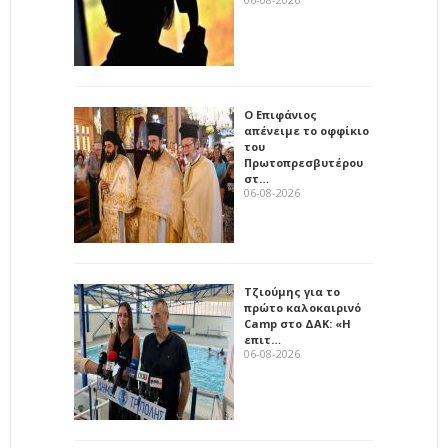
Ο Επιφάνιος
απένειμε το οφφίκιο
του
Πρωτοπρεσβυτέρου
στ…
06-08-2026
Τζιούμης για το
πρώτο καλοκαιρινό
Camp στο ΔΑΚ: «Η
επιτ…
06-08-2026