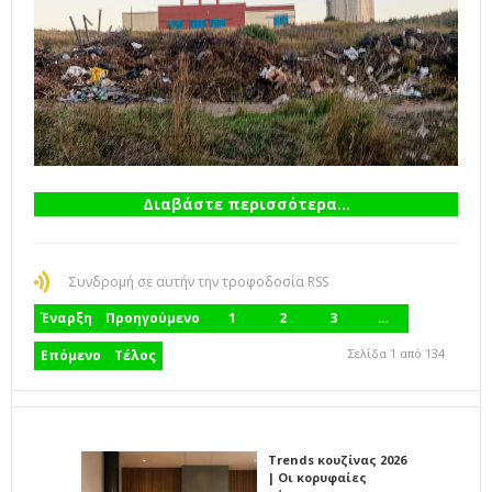
Διαβάστε περισσότερα...
Συνδρομή σε αυτήν την τροφοδοσία RSS
Έναρξη
Προηγούμενο
1
2
3
…
Σελίδα 1 από 134
Επόμενο
Τέλος
Trends κουζίνας 2026
| Οι κορυφαίες