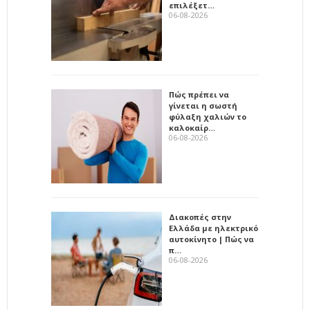
επιλέξετ…
06-08-2026
Πώς πρέπει να
γίνεται η σωστή
φύλαξη χαλιών το
καλοκαίρ…
06-08-2026
Διακοπές στην
Ελλάδα με ηλεκτρικό
αυτοκίνητο | Πώς να
π…
06-08-2026