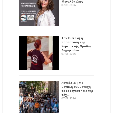
Μεγαλόπολης
07-08-2026
Την Κυριακή η
παράσταση της
Χορευτικής Ομάδας
Δημητσάνα…
07-08-2026
Λαγκάδια | Με
μεγάλη συμμετοχή
το 8ο Εργαστήριο της
τέχ…
07-08-2026