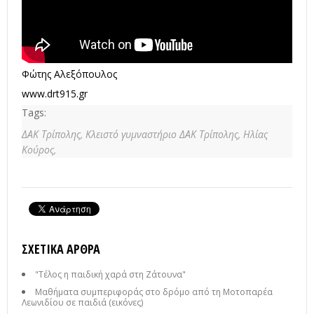
Φώτης Αλεξόπουλος
www.drt915.gr
Tags:
ΔΑΚ Τρίπολης,
Κλειστό γυμναστήριο ΔΑΚ Τρίπολης,
Ηλίας
Κούρος,
ΣΧΕΤΙΚΆ ΆΡΘΡΑ
"Τέλος η παιδική χαρά στη Ζάτουνα"
Μαθήματα συμπεριφοράς στο δρόμο από τη Μοτοπαρέα
Λεωνιδίου σε παιδιά (εικόνες)